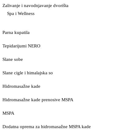
Zalivanje i navodnjavanje dvorišta
Spa i Wellness
Parna kupatila
Tepidarijumi NERO
Slane sobe
Slane cigle i himalajska so
Hidromasažne kade
Hidromasažne kade prenosive MSPA
MSPA
Dodatna oprema za hidromasažne MSPA kade