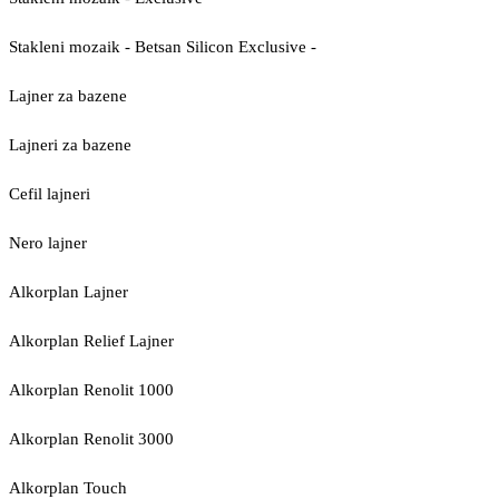
Stakleni mozaik - Betsan Silicon Exclusive -
Lajner za bazene
Lajneri za bazene
Cefil lajneri
Nero lajner
Alkorplan Lajner
Alkorplan Relief Lajner
Alkorplan Renolit 1000
Alkorplan Renolit 3000
Alkorplan Touch