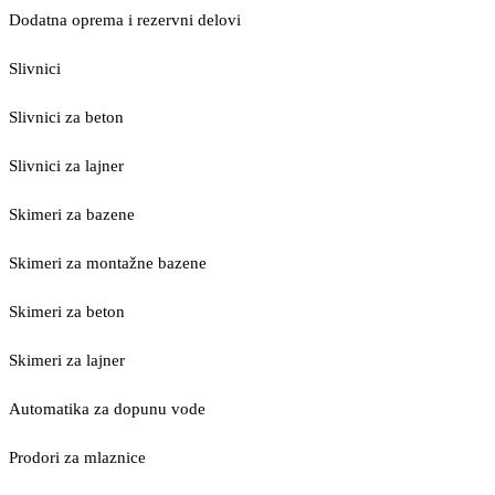
Dodatna oprema i rezervni delovi
Slivnici
Slivnici za beton
Slivnici za lajner
Skimeri za bazene
Skimeri za montažne bazene
Skimeri za beton
Skimeri za lajner
Automatika za dopunu vode
Prodori za mlaznice