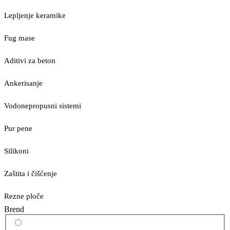
Lepljenje keramike
Fug mase
Aditivi za beton
Ankerisanje
Vodonepropusni sistemi
Pur pene
Silikoni
Zaštita i čišćenje
Rezne ploče
Brend