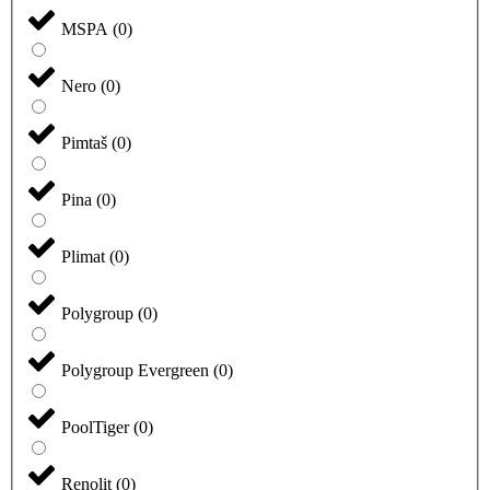
MSPA
(
0
)
Nero
(
0
)
Pimtaš
(
0
)
Pina
(
0
)
Plimat
(
0
)
Polygroup
(
0
)
Polygroup Evergreen
(
0
)
PoolTiger
(
0
)
Renolit
(
0
)