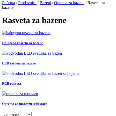
Početna
/
Prodavnica
/
Bazeni
/
Oprema za bazene
/ Rasveta za
bazene
Rasveta za bazene
Halogena rasveta za bazene
LED rasveta za bazene
RGB rasveta
Oprema za montažu reflektora