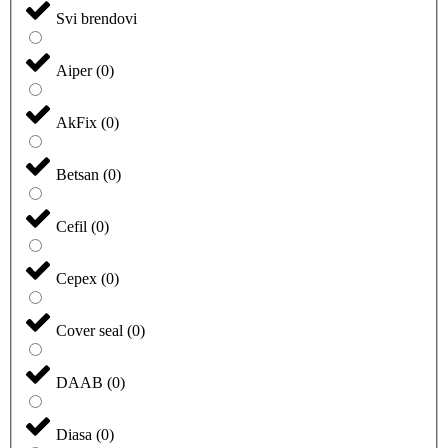
Svi brendovi
Aiper
(
0
)
AkFix
(
0
)
Betsan
(
0
)
Cefil
(
0
)
Cepex
(
0
)
Cover seal
(
0
)
DAAB
(
0
)
Diasa
(
0
)