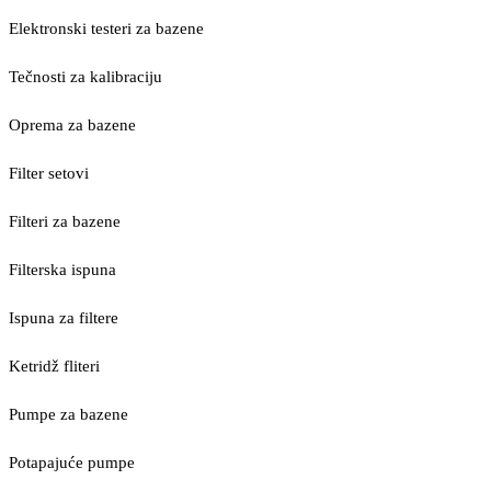
Elektronski testeri za bazene
Tečnosti za kalibraciju
Oprema za bazene
Filter setovi
Filteri za bazene
Filterska ispuna
Ispuna za filtere
Ketridž fliteri
Pumpe za bazene
Potapajuće pumpe