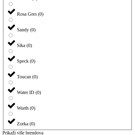
Rosa Gres
(
0
)
Sandy
(
0
)
Sika
(
0
)
Speck
(
0
)
Toucan
(
0
)
Water ID
(
0
)
Wurth
(
0
)
Zorka
(
0
)
Prikaži više brendova