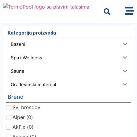
Kategorija proizvoda
Bazeni
Spa i Wellness
Saune
Građevinski materijal
Brend
Svi brendovi
Aiper
(
0
)
AkFix
(
0
)
Betsan
(
0
)