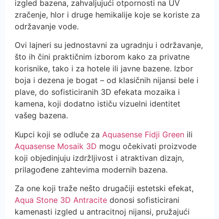
izgled bazena, zahvaljujući otpornosti na UV
zračenje, hlor i druge hemikalije koje se koriste za
održavanje vode.
Ovi lajneri su jednostavni za ugradnju i održavanje,
što ih čini praktičnim izborom kako za privatne
korisnike, tako i za hotele ili javne bazene. Izbor
boja i dezena je bogat – od klasičnih nijansi bele i
plave, do sofisticiranih 3D efekata mozaika i
kamena, koji dodatno ističu vizuelni identitet
vašeg bazena.
Kupci koji se odluče za
Aquasense Fidji Green
ili
Aquasense Mosaik 3D
mogu očekivati proizvode
koji objedinjuju izdržljivost i atraktivan dizajn,
prilagođene zahtevima modernih bazena.
Za one koji traže nešto drugačiji estetski efekat,
Aqua Stone 3D Antracite
donosi sofisticirani
kamenasti izgled u antracitnoj nijansi, pružajući