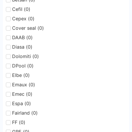
Cefil
(
0
)
Cepex
(
0
)
Cover seal
(
0
)
DAAB
(
0
)
Diasa
(
0
)
Dolomiti
(
0
)
DPool
(
0
)
Elbe
(
0
)
Emaux
(
0
)
Emec
(
0
)
Espa
(
0
)
Fairland
(
0
)
FF
(
0
)
GRE
(
0
)