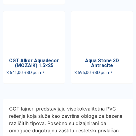
CGT Alkor Aquadecor
Aqua Stone 3D
(MOZAIK) 1.5×25
Antracite
3.641,00
RSD
po m²
3.595,00
RSD
po m²
CGT lajneri predstavljaju visokokvalitetna PVC
rešenja koja služe kao završna obloga za bazene
različitih tipova. Posebno su dizajnirani da
omoguće dugotrajnu zaštitu i estetski privlačan