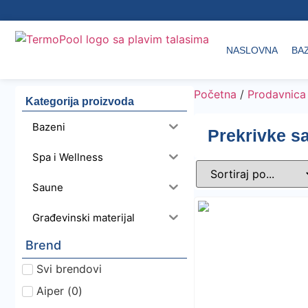
NASLOVNA
BA
Početna
/
Prodavnica
Kategorija proizvoda
Bazeni
Prekrivke s
Spa i Wellness
Saune
Građevinski materijal
Brend
Svi brendovi
Aiper
(
0
)