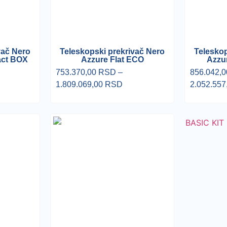
vač Nero
Teleskopski prekrivač Nero
Teleskop
act BOX
Azzure Flat ECO
Azzu
753.370,00
RSD
–
856.042,
1.809.069,00
RSD
2.052.557