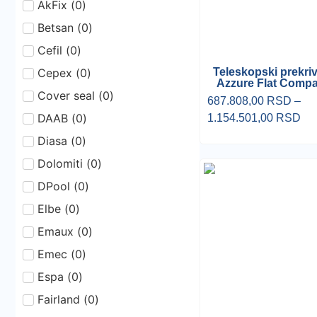
AkFix
(
0
)
Betsan
(
0
)
Cefil
(
0
)
Cepex
(
0
)
Teleskopski prekri
Azzure Flat Comp
Cover seal
(
0
)
687.808,00
RSD
–
DAAB
(
0
)
1.154.501,00
RSD
Diasa
(
0
)
Dolomiti
(
0
)
DPool
(
0
)
Elbe
(
0
)
Emaux
(
0
)
Emec
(
0
)
Espa
(
0
)
Fairland
(
0
)