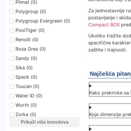
Plimat
(
0
)
Za jednostavnije r
Polygroup
(
0
)
postavljanje i skid
Polygroup Evergreen
(
0
)
Compact BOX
preds
PoolTiger
(
0
)
Ukoliko tražite do
Renolit
(
0
)
specifične karakte
Rosa Gres
(
0
)
zaštite i trajnosti.
Sandy
(
0
)
Sika
(
0
)
Najčešća pitan
Speck
(
0
)
Toucan
(
0
)
Kako prekrivke sa
Water ID
(
0
)
Wurth
(
0
)
Zorka
(
0
)
Koje dimenzije pre
Prikaži više brendova