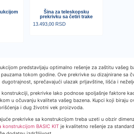
rukcijom
Šina za teleskopsku
prekrivku sa četiri trake
13.493,00
RSD
ukcijom predstavljaju optimalno rešenje za zaštitu vašeg ba
li pauzama tokom godine. Ove prekrivke su dizajnirane sa č
 dugotrajnost, sprečavajući ulazak prljavštine, lišća i nežel
 konstrukciji, prekrivke lako podnose spoljašnje faktore kao 
om u očuvanju kvaliteta vašeg bazena. Kupci koji biraju o
orišćenja i dug životni vek proizvoda.
ajuće prekrivke sa konstrukcijom treba uzeti u obzir dimen
a konstrukcijom BASIC KIT
je kvalitetno rešenje za standar
aže dodatnu izdržljivost.