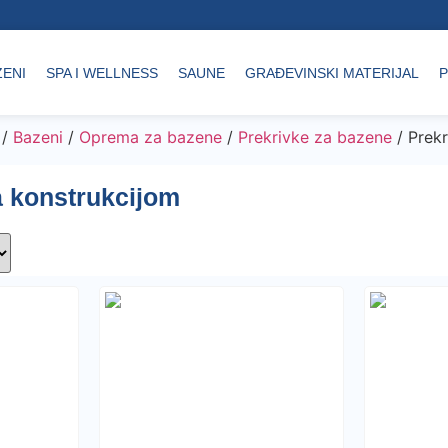
ZENI
SPA I WELLNESS
SAUNE
GRAĐEVINSKI MATERIJAL
P
/
Bazeni
/
Oprema za bazene
/
Prekrivke za bazene
/ Prekr
a konstrukcijom