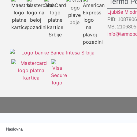
Termo P
Ljubiše Miod
PIB: 108790
MB: 2106805
info@termop
Naslovna