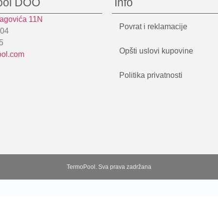
ool DOO
Info
ragovića 11N
Povrat i reklamacije
604
5
Opšti uslovi kupovine
ool.com
Politika privatnosti
TermoPool. Sva prava zadržana