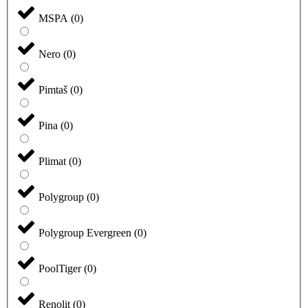
MSPA
(
0
)
Nero
(
0
)
Pimtaš
(
0
)
Pina
(
0
)
Plimat
(
0
)
Polygroup
(
0
)
Polygroup Evergreen
(
0
)
PoolTiger
(
0
)
Renolit
(
0
)