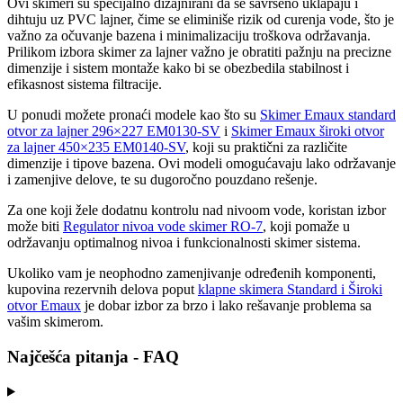
Ovi skimeri su specijalno dizajnirani da se savršeno uklapaju i
dihtuju uz PVC lajner, čime se eliminiše rizik od curenja vode, što je
važno za očuvanje bazena i minimalizaciju troškova održavanja.
Prilikom izbora skimer za lajner važno je obratiti pažnju na precizne
dimenzije i sistem montaže kako bi se obezbedila stabilnost i
efikasnost sistema filtracije.
U ponudi možete pronaći modele kao što su
Skimer Emaux standard
otvor za lajner 296×227 EM0130-SV
i
Skimer Emaux široki otvor
za lajner 450×235 EM0140-SV
, koji su praktični za različite
dimenzije i tipove bazena. Ovi modeli omogućavaju lako održavanje
i zamenjive delove, te su dugoročno pouzdano rešenje.
Za one koji žele dodatnu kontrolu nad nivoom vode, koristan izbor
može biti
Regulator nivoa vode skimer RO-7
, koji pomaže u
održavanju optimalnog nivoa i funkcionalnosti skimer sistema.
Ukoliko vam je neophodno zamenjivanje određenih komponenti,
kupovina rezervnih delova poput
klapne skimera Standard i Široki
otvor Emaux
je dobar izbor za brzo i lako rešavanje problema sa
vašim skimerom.
Najčešća pitanja - FAQ