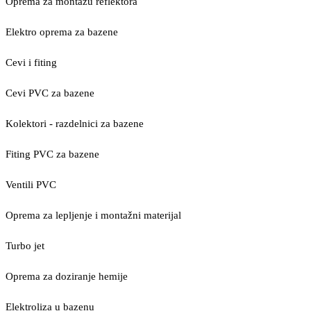
Oprema za montažu reflektora
Elektro oprema za bazene
Cevi i fiting
Cevi PVC za bazene
Kolektori - razdelnici za bazene
Fiting PVC za bazene
Ventili PVC
Oprema za lepljenje i montažni materijal
Turbo jet
Oprema za doziranje hemije
Elektroliza u bazenu