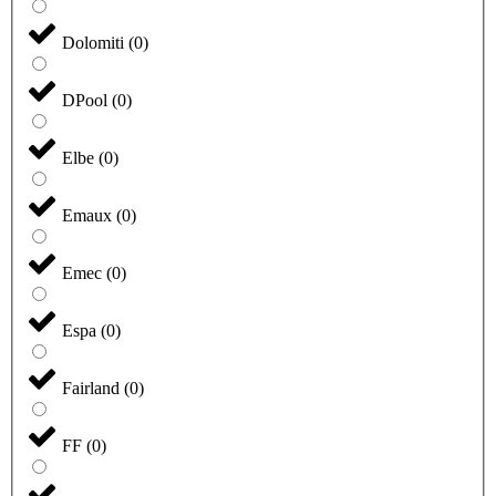
Dolomiti
(
0
)
DPool
(
0
)
Elbe
(
0
)
Emaux
(
0
)
Emec
(
0
)
Espa
(
0
)
Fairland
(
0
)
FF
(
0
)