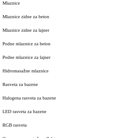
Mlaznice
Mlaznice zidne za beton
Mlaznice zidne za lajner
Podne mlaznice za beton
Podne mlaznice za lajner
Hidromasažne mlaznice
Rasveta za bazene
Halogena rasveta za bazene
LED rasveta za bazene
RGB rasveta