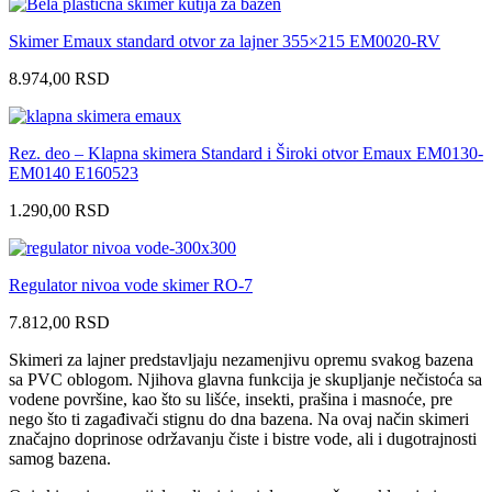
Skimer Emaux standard otvor za lajner 355×215 EM0020-RV
8.974,00
RSD
Rez. deo – Klapna skimera Standard i Široki otvor Emaux EM0130-
EM0140 E160523
1.290,00
RSD
Regulator nivoa vode skimer RO-7
7.812,00
RSD
Skimeri za lajner predstavljaju nezamenjivu opremu svakog bazena
sa PVC oblogom. Njihova glavna funkcija je skupljanje nečistoća sa
vodene površine, kao što su lišće, insekti, prašina i masnoće, pre
nego što ti zagađivači stignu do dna bazena. Na ovaj način skimeri
značajno doprinosе održavanju čiste i bistre vode, ali i dugotrajnosti
samog bazena.