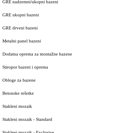
GRE nadzemni/ukopni bazeni
GRE ukopni bazeni
GRE drveni bazeni
Metalni panel bazeni
Dodatna oprema za montažne bazene
Stiropor bazeni i oprema
Obloge za bazene
Betonske rešetke
Stakleni mozaik
Stakleni mozaik - Standard
Stakleni mozaik - Exclusive