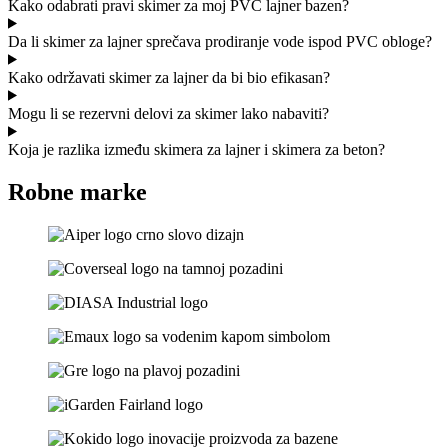
Kako odabrati pravi skimer za moj PVC lajner bazen?
Da li skimer za lajner sprečava prodiranje vode ispod PVC obloge?
Kako održavati skimer za lajner da bi bio efikasan?
Mogu li se rezervni delovi za skimer lako nabaviti?
Koja je razlika između skimera za lajner i skimera za beton?
Robne marke