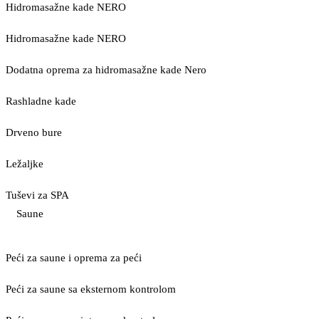
Hidromasažne kade NERO
Hidromasažne kade NERO
Dodatna oprema za hidromasažne kade Nero
Rashladne kade
Drveno bure
Ležaljke
Tuševi za SPA
Saune
Peći za saune i oprema za peći
Peći za saune sa eksternom kontrolom