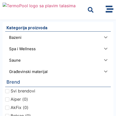
Kategorija proizvoda
Bazeni
Spa i Wellness
Saune
Građevinski materijal
Brend
Svi brendovi
Aiper
(
0
)
AkFix
(
0
)
Betsan
(
0
)