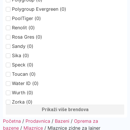
Polygroup Evergreen
(
0
)
PoolTiger
(
0
)
Renolit
(
0
)
Rosa Gres
(
0
)
Sandy
(
0
)
Sika
(
0
)
Speck
(
0
)
Toucan
(
0
)
Water ID
(
0
)
Wurth
(
0
)
Zorka
(
0
)
Prikaži više brendova
Početna
/
Prodavnica
/
Bazeni
/
Oprema za
bazene
/
Mlaznice
/ Mlaznice zidne za lajner