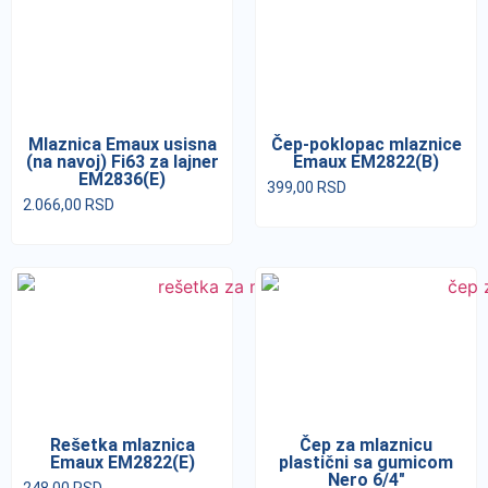
Mlaznica Emaux usisna
Čep-poklopac mlaznice
(na navoj) Fi63 za lajner
Emaux EM2822(B)
EM2836(E)
399,00
RSD
2.066,00
RSD
Rešetka mlaznica
Čep za mlaznicu
Emaux EM2822(E)
plastični sa gumicom
Nero 6/4″
248,00
RSD