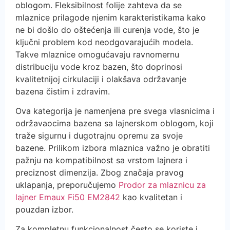
oblogom. Fleksibilnost folije zahteva da se
mlaznice prilagode njenim karakteristikama kako
ne bi došlo do oštećenja ili curenja vode, što je
ključni problem kod neodgovarajućih modela.
Takve mlaznice omogućavaju ravnomernu
distribuciju vode kroz bazen, što doprinosi
kvalitetnijoj cirkulaciji i olakšava održavanje
bazena čistim i zdravim.
Ova kategorija je namenjena pre svega vlasnicima i
održavaocima bazena sa lajnerskom oblogom, koji
traže sigurnu i dugotrajnu opremu za svoje
bazene. Prilikom izbora mlaznica važno je obratiti
pažnju na kompatibilnost sa vrstom lajnera i
preciznost dimenzija. Zbog značaja pravog
uklapanja, preporučujemo
Prodor za mlaznicu za
lajner Emaux Fi50 EM2842
kao kvalitetan i
pouzdan izbor.
Za kompletnu funkcionalnost često se koriste i