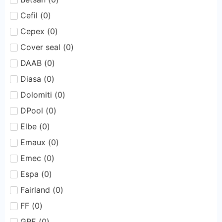
Cefil
(
0
)
Cepex
(
0
)
Cover seal
(
0
)
DAAB
(
0
)
Diasa
(
0
)
Dolomiti
(
0
)
DPool
(
0
)
Elbe
(
0
)
Emaux
(
0
)
Emec
(
0
)
Espa
(
0
)
Fairland
(
0
)
FF
(
0
)
GRE
(
0
)