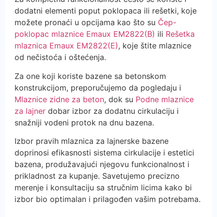
dodatni elementi poput poklopaca ili rešetki, koje
možete pronaći u opcijama kao što su
Čep-
poklopac mlaznice Emaux EM2822(B)
ili
Rešetka
mlaznica Emaux EM2822(E)
, koje štite mlaznice
od nečistoća i oštećenja.
Za one koji koriste bazene sa betonskom
konstrukcijom, preporučujemo da pogledaju i
Mlaznice zidne za beton
, dok su
Podne mlaznice
za lajner
dobar izbor za dodatnu cirkulaciju i
snažniji vodeni protok na dnu bazena.
Izbor pravih mlaznica za lajnerske bazene
doprinosi efikasnosti sistema cirkulacije i estetici
bazena, produžavajući njegovu funkcionalnost i
prikladnost za kupanje. Savetujemo precizno
merenje i konsultaciju sa stručnim licima kako bi
izbor bio optimalan i prilagođen vašim potrebama.