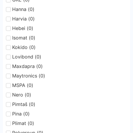
Hanna
(
0
)
Harvia
(
0
)
Hebei
(
0
)
Isomat
(
0
)
Kokido
(
0
)
Lovibond
(
0
)
Maxdapra
(
0
)
Maytronics
(
0
)
MSPA
(
0
)
Nero
(
0
)
Pimtaš
(
0
)
Pina
(
0
)
Plimat
(
0
)
Polygroup
(
0
)