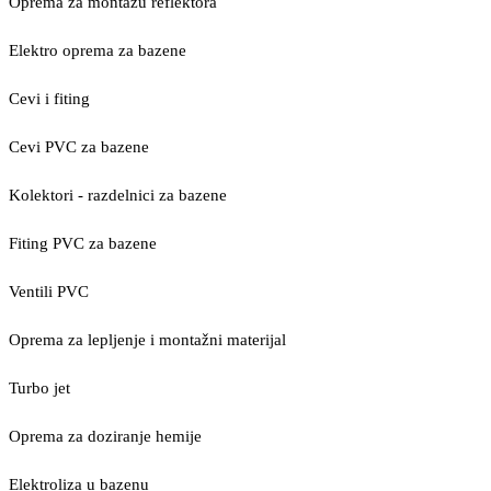
Oprema za montažu reflektora
Elektro oprema za bazene
Cevi i fiting
Cevi PVC za bazene
Kolektori - razdelnici za bazene
Fiting PVC za bazene
Ventili PVC
Oprema za lepljenje i montažni materijal
Turbo jet
Oprema za doziranje hemije
Elektroliza u bazenu