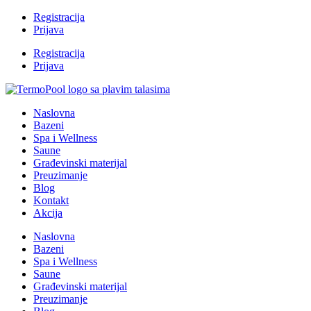
Registracija
Prijava
Registracija
Prijava
Naslovna
Bazeni
Spa i Wellness
Saune
Građevinski materijal
Preuzimanje
Blog
Kontakt
Akcija
Naslovna
Bazeni
Spa i Wellness
Saune
Građevinski materijal
Preuzimanje