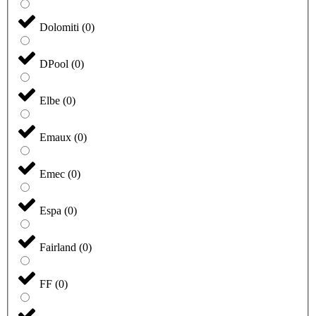
Dolomiti
(
0
)
DPool
(
0
)
Elbe
(
0
)
Emaux
(
0
)
Emec
(
0
)
Espa
(
0
)
Fairland
(
0
)
FF
(
0
)