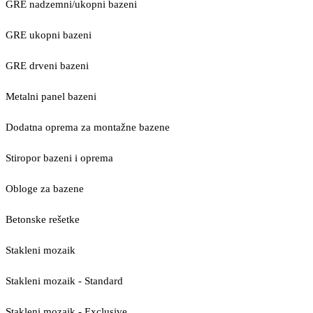
GRE nadzemni/ukopni bazeni
GRE ukopni bazeni
GRE drveni bazeni
Metalni panel bazeni
Dodatna oprema za montažne bazene
Stiropor bazeni i oprema
Obloge za bazene
Betonske rešetke
Stakleni mozaik
Stakleni mozaik - Standard
Stakleni mozaik - Exclusive