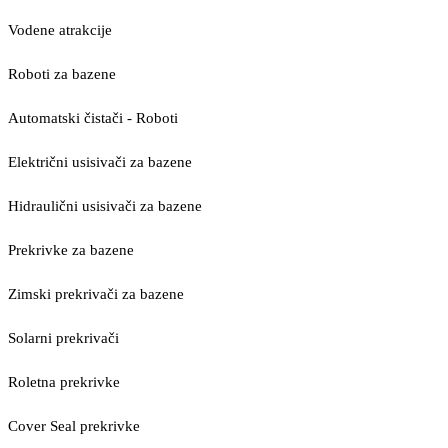
Vodene atrakcije
Roboti za bazene
Automatski čistači - Roboti
Električni usisivači za bazene
Hidraulični usisivači za bazene
Prekrivke za bazene
Zimski prekrivači za bazene
Solarni prekrivači
Roletna prekrivke
Cover Seal prekrivke