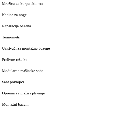
Mrežica za korpu skimera
Kadice za noge
Reparacija bazena
Termometri
Usisivači za montažne bazene
Prelivne rešetke
Modularne mašinske sobe
Šaht poklopci
Oprema za plažu i plivanje
Montažni bazeni