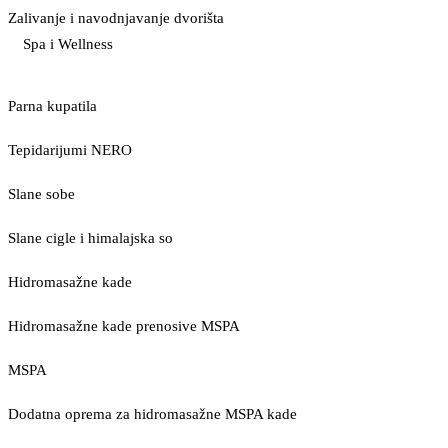
Zalivanje i navodnjavanje dvorišta
Spa i Wellness
Parna kupatila
Tepidarijumi NERO
Slane sobe
Slane cigle i himalajska so
Hidromasažne kade
Hidromasažne kade prenosive MSPA
MSPA
Dodatna oprema za hidromasažne MSPA kade