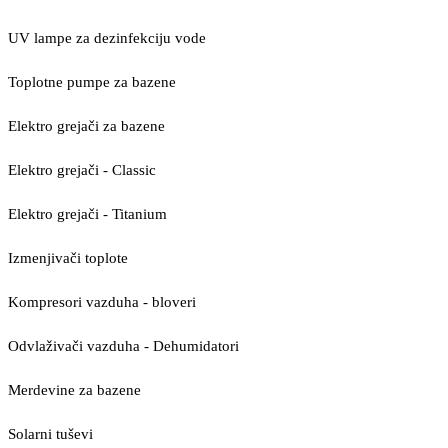
UV lampe za dezinfekciju vode
Toplotne pumpe za bazene
Elektro grejači za bazene
Elektro grejači - Classic
Elektro grejači - Titanium
Izmenjivači toplote
Kompresori vazduha - bloveri
Odvlaživači vazduha - Dehumidatori
Merdevine za bazene
Solarni tuševi