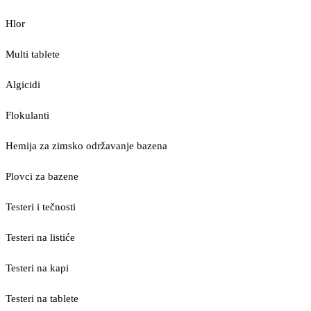
Hlor
Multi tablete
Algicidi
Flokulanti
Hemija za zimsko održavanje bazena
Plovci za bazene
Testeri i tečnosti
Testeri na listiće
Testeri na kapi
Testeri na tablete