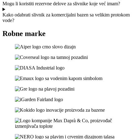
Mogu li koristiti rezervne delove za slivnike koje već imam?
Kako odabrati slivnik za komercijalni bazen sa velikim protokom
vode?
Robne marke