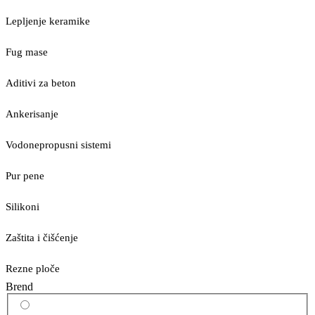
Lepljenje keramike
Fug mase
Aditivi za beton
Ankerisanje
Vodonepropusni sistemi
Pur pene
Silikoni
Zaštita i čišćenje
Rezne ploče
Brend