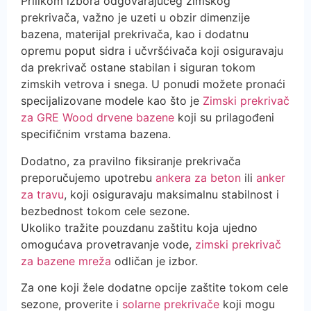
Prilikom izbora odgovarajućeg zimskog
prekrivača, važno je uzeti u obzir dimenzije
bazena, materijal prekrivača, kao i dodatnu
opremu poput sidra i učvršćivača koji osiguravaju
da prekrivač ostane stabilan i siguran tokom
zimskih vetrova i snega. U ponudi možete pronaći
specijalizovane modele kao što je
Zimski prekrivač
za GRE Wood drvene bazene
koji su prilagođeni
specifičnim vrstama bazena.
Dodatno, za pravilno fiksiranje prekrivača
preporučujemo upotrebu
ankera za beton
ili
anker
za travu
, koji osiguravaju maksimalnu stabilnost i
bezbednost tokom cele sezone.
Ukoliko tražite pouzdanu zaštitu koja ujedno
omogućava provetravanje vode,
zimski prekrivač
za bazene mreža
odličan je izbor.
Za one koji žele dodatne opcije zaštite tokom cele
sezone, proverite i
solarne prekrivače
koji mogu