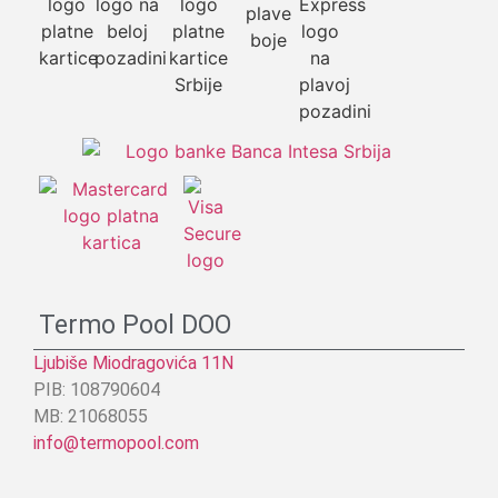
Termo Pool DOO
Ljubiše Miodragovića 11N
PIB: 108790604
MB: 21068055
info@termopool.com