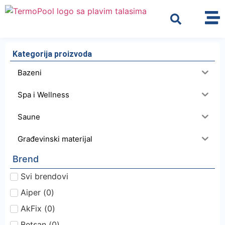
Kategorija proizvoda
Bazeni
Spa i Wellness
Saune
Građevinski materijal
Brend
Svi brendovi
Aiper
(
0
)
AkFix
(
0
)
Betsan
(
0
)