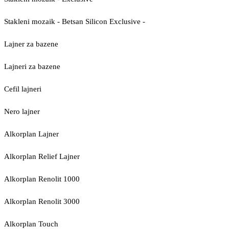
Stakleni mozaik - Betsan Silicon Exclusive -
Lajner za bazene
Lajneri za bazene
Cefil lajneri
Nero lajner
Alkorplan Lajner
Alkorplan Relief Lajner
Alkorplan Renolit 1000
Alkorplan Renolit 3000
Alkorplan Touch