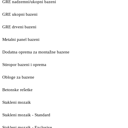
GRE nadzemni/ukopni bazeni
GRE ukopni bazeni
GRE drveni bazeni
Metalni panel bazeni
Dodatna oprema za montažne bazene
Stiropor bazeni i oprema
Obloge za bazene
Betonske rešetke
Stakleni mozaik
Stakleni mozaik - Standard
Stakleni mozaik - Exclusive