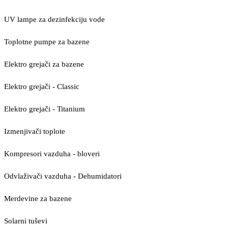
UV lampe za dezinfekciju vode
Toplotne pumpe za bazene
Elektro grejači za bazene
Elektro grejači - Classic
Elektro grejači - Titanium
Izmenjivači toplote
Kompresori vazduha - bloveri
Odvlaživači vazduha - Dehumidatori
Merdevine za bazene
Solarni tuševi