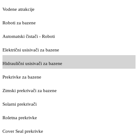
Vodene atrakcije
Roboti za bazene
Automatski čistači - Roboti
Električni usisivači za bazene
Hidraulični usisivači za bazene
Prekrivke za bazene
Zimski prekrivači za bazene
Solarni prekrivači
Roletna prekrivke
Cover Seal prekrivke