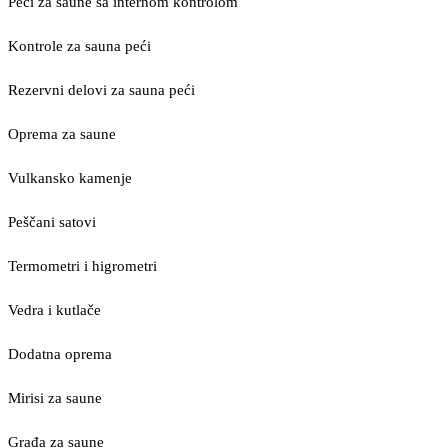
Peći za saune sa internom kontrolom
Kontrole za sauna peći
Rezervni delovi za sauna peći
Oprema za saune
Vulkansko kamenje
Peščani satovi
Termometri i higrometri
Vedra i kutlače
Dodatna oprema
Mirisi za saune
Građa za saune