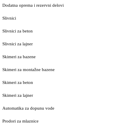
Dodatna oprema i rezervni delovi
Slivnici
Slivnici za beton
Slivnici za lajner
Skimeri za bazene
Skimeri za montažne bazene
Skimeri za beton
Skimeri za lajner
Automatika za dopunu vode
Prodori za mlaznice