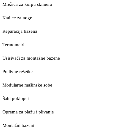
Mrežica za korpu skimera
Kadice za noge
Reparacija bazena
Termometri
Usisivači za montažne bazene
Prelivne rešetke
Modularne mašinske sobe
Šaht poklopci
Oprema za plažu i plivanje
Montažni bazeni