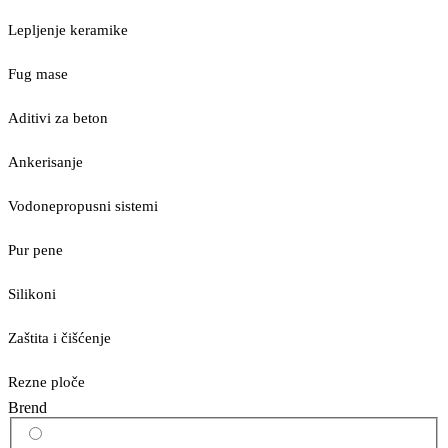
Lepljenje keramike
Fug mase
Aditivi za beton
Ankerisanje
Vodonepropusni sistemi
Pur pene
Silikoni
Zaštita i čišćenje
Rezne ploče
Brend