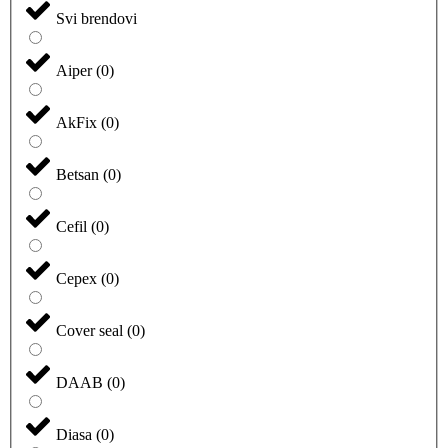
Svi brendovi
Aiper
(
0
)
AkFix
(
0
)
Betsan
(
0
)
Cefil
(
0
)
Cepex
(
0
)
Cover seal
(
0
)
DAAB
(
0
)
Diasa
(
0
)