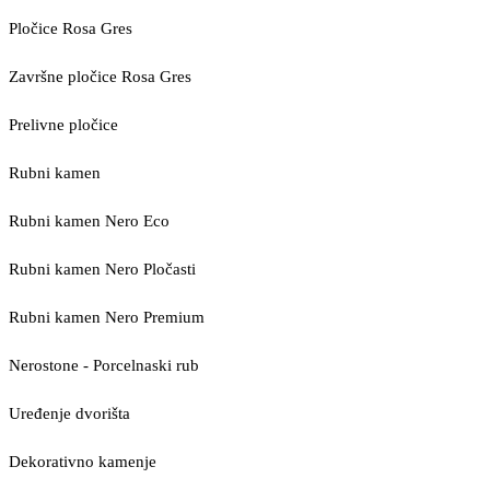
Pločice Rosa Gres
Završne pločice Rosa Gres
Prelivne pločice
Rubni kamen
Rubni kamen Nero Eco
Rubni kamen Nero Pločasti
Rubni kamen Nero Premium
Nerostone - Porcelnaski rub
Uređenje dvorišta
Dekorativno kamenje