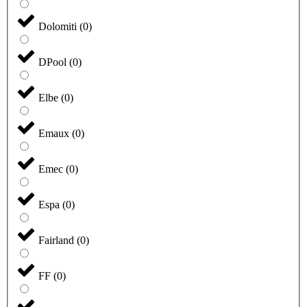
Dolomiti
(
0
)
DPool
(
0
)
Elbe
(
0
)
Emaux
(
0
)
Emec
(
0
)
Espa
(
0
)
Fairland
(
0
)
FF
(
0
)