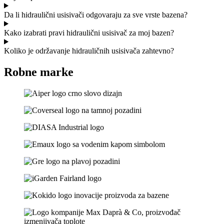
Da li hidraulični usisivači odgovaraju za sve vrste bazena?
Kako izabrati pravi hidraulični usisivač za moj bazen?
Koliko je održavanje hidrauličnih usisivača zahtevno?
Robne marke