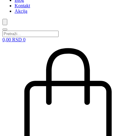
Blog
Kontakt
Akcija
0,00
RSD
0