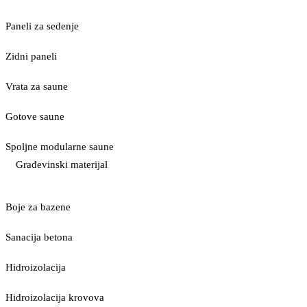
Paneli za sedenje
Zidni paneli
Vrata za saune
Gotove saune
Spoljne modularne saune
Građevinski materijal
Boje za bazene
Sanacija betona
Hidroizolacija
Hidroizolacija krovova