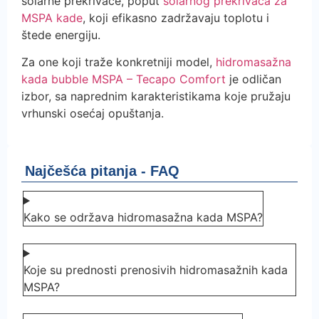
solarne prekrivače, poput
solarnog prekrivača za
MSPA kade
, koji efikasno zadržavaju toplotu i
štede energiju.
Za one koji traže konkretniji model,
hidromasažna
kada bubble MSPA – Tecapo Comfort
je odličan
izbor, sa naprednim karakteristikama koje pružaju
vrhunski osećaj opuštanja.
Najčešća pitanja - FAQ
Kako se održava hidromasažna kada MSPA?
Koje su prednosti prenosivih hidromasažnih kada
MSPA?