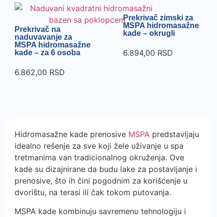
Prekrivač zimski za
MSPA hidromasažne
Prekrivač na
kade – okrugli
naduvavanje za
MSPA hidromasažne
6.894,00
RSD
kade – za 6 osoba
6.862,00
RSD
Hidromasažne kade prenosive
MSPA
predstavljaju
idealno rešenje za sve koji žele uživanje u spa
tretmanima van tradicionalnog okruženja. Ove
kade su dizajnirane da budu lake za postavljanje i
prenosive, što ih čini pogodnim za korišćenje u
dvorištu, na terasi ili čak tokom putovanja.
MSPA kade kombinuju savremenu tehnologiju i