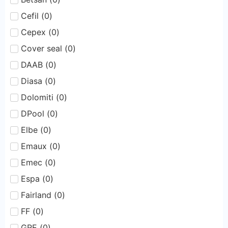
Cefil
(
0
)
Cepex
(
0
)
Cover seal
(
0
)
DAAB
(
0
)
Diasa
(
0
)
Dolomiti
(
0
)
DPool
(
0
)
Elbe
(
0
)
Emaux
(
0
)
Emec
(
0
)
Espa
(
0
)
Fairland
(
0
)
FF
(
0
)
GRE
(
0
)