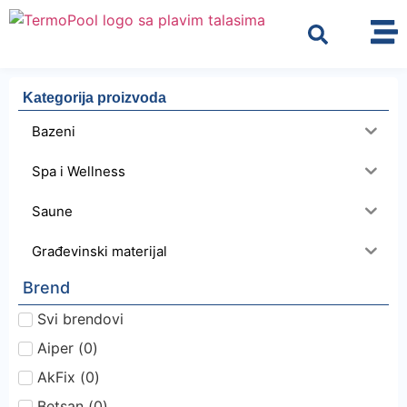
Kategorija proizvoda
Bazeni
Spa i Wellness
Saune
Građevinski materijal
Brend
Svi brendovi
Aiper
(
0
)
AkFix
(
0
)
Betsan
(
0
)