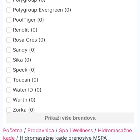
Polygroup Evergreen
(
0
)
PoolTiger
(
0
)
Renolit
(
0
)
Rosa Gres
(
0
)
Sandy
(
0
)
Sika
(
0
)
Speck
(
0
)
Toucan
(
0
)
Water ID
(
0
)
Wurth
(
0
)
Zorka
(
0
)
Prikaži više brendova
Početna
/
Prodavnica
/
Spa i Wellness
/
Hidromasažne
kade
/ Hidromasažne kade prenosive MSPA