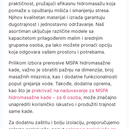
praktičnost, pružajući efikasnu hidromasažu koja
pomaže u opuštanju mišića i smanjenju stresa.
Njihov kvalitetan materijal i izrada garantuju
dugotrajnost i jednostavno održavanje. Naš
asortiman uključuje različite modele sa
kapacitetom prilagođenim malim i srednjim
grupama osoba, pa lako možete pronaći opciju
koja odgovara vašem prostoru i potrebama.
Prilikom izbora prenosive MSPA hidromasažne
kade, važno je obratiti pažnju na dimenzije, broj
masažnih mlaznica, kao i dodatne funkcionalnosti
poput grejanja vode. Takođe, dodatna oprema,
kao što je
prekrivač na naduvavanje za MSPA
hidromasažne kade – za 6 osoba
, može značajno
unaprediti korisničko iskustvo i produžiti trajnost
same kade.
Za dodatnu zaštitu i bolju izolaciju, preporučujemo