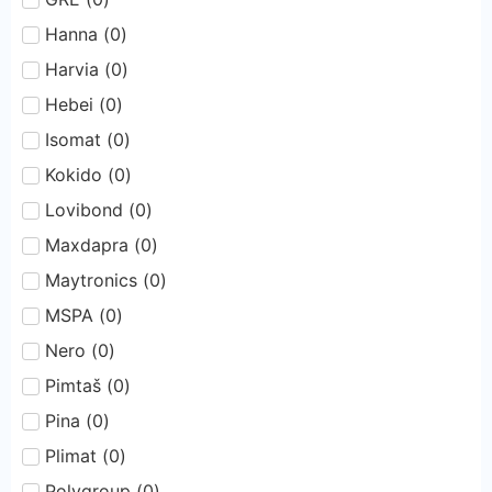
Hanna
(
0
)
Harvia
(
0
)
Hebei
(
0
)
Isomat
(
0
)
Kokido
(
0
)
Lovibond
(
0
)
Maxdapra
(
0
)
Maytronics
(
0
)
MSPA
(
0
)
Nero
(
0
)
Pimtaš
(
0
)
Pina
(
0
)
Plimat
(
0
)
Polygroup
(
0
)