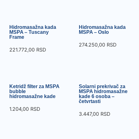
Hidromasažna kada
Hidromasažna kada
MSPA – Tuscany
MSPA – Oslo
Frame
274.250,00
RSD
221.772,00
RSD
Ketridž filter za MSPA
Solarni prekrivač za
bubble
MSPA hidromasažne
hidromasažne kade
kade 6 osoba –
četvrtasti
1.204,00
RSD
3.447,00
RSD