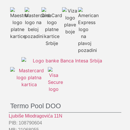
Termo Pool DOO
Ljubiše Miodragovića 11N
PIB: 108790604
MB: 21068055