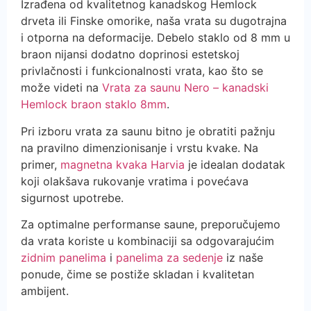
Izrađena od kvalitetnog kanadskog Hemlock
drveta ili Finske omorike, naša vrata su dugotrajna
i otporna na deformacije. Debelo staklo od 8 mm u
braon nijansi dodatno doprinosi estetskoj
privlačnosti i funkcionalnosti vrata, kao što se
može videti na
Vrata za saunu Nero – kanadski
Hemlock braon staklo 8mm
.
Pri izboru vrata za saunu bitno je obratiti pažnju
na pravilno dimenzionisanje i vrstu kvake. Na
primer,
magnetna kvaka Harvia
je idealan dodatak
koji olakšava rukovanje vratima i povećava
sigurnost upotrebe.
Za optimalne performanse saune, preporučujemo
da vrata koriste u kombinaciji sa odgovarajućim
zidnim panelima
i
panelima za sedenje
iz naše
ponude, čime se postiže skladan i kvalitetan
ambijent.