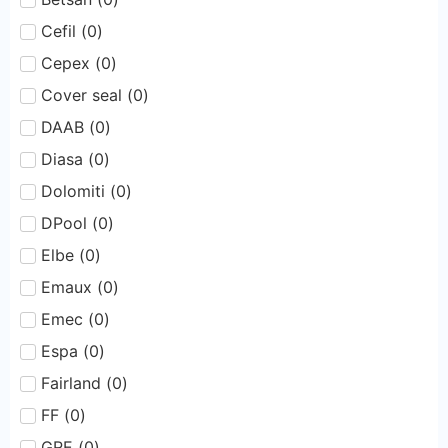
Cefil
(
0
)
Cepex
(
0
)
Cover seal
(
0
)
DAAB
(
0
)
Diasa
(
0
)
Dolomiti
(
0
)
DPool
(
0
)
Elbe
(
0
)
Emaux
(
0
)
Emec
(
0
)
Espa
(
0
)
Fairland
(
0
)
FF
(
0
)
GRE
(
0
)