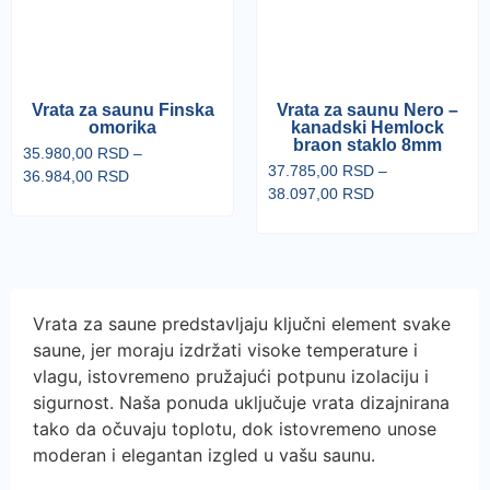
Vrata za saunu Finska
Vrata za saunu Nero –
omorika
kanadski Hemlock
braon staklo 8mm
35.980,00
RSD
–
37.785,00
RSD
–
36.984,00
RSD
38.097,00
RSD
Vrata za saune predstavljaju ključni element svake
saune, jer moraju izdržati visoke temperature i
vlagu, istovremeno pružajući potpunu izolaciju i
sigurnost. Naša ponuda uključuje vrata dizajnirana
tako da očuvaju toplotu, dok istovremeno unose
moderan i elegantan izgled u vašu saunu.