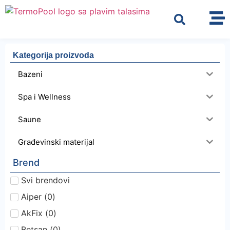
Kategorija proizvoda
Bazeni
Spa i Wellness
Saune
Građevinski materijal
Brend
Svi brendovi
Aiper
(
0
)
AkFix
(
0
)
Betsan
(
0
)