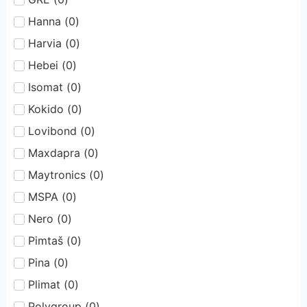
Hanna
(
0
)
Harvia
(
0
)
Hebei
(
0
)
Isomat
(
0
)
Kokido
(
0
)
Lovibond
(
0
)
Maxdapra
(
0
)
Maytronics
(
0
)
MSPA
(
0
)
Nero
(
0
)
Pimtaš
(
0
)
Pina
(
0
)
Plimat
(
0
)
Polygroup
(
0
)