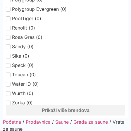
Polygroup Evergreen
(
0
)
PoolTiger
(
0
)
Renolit
(
0
)
Rosa Gres
(
0
)
Sandy
(
0
)
Sika
(
0
)
Speck
(
0
)
Toucan
(
0
)
Water ID
(
0
)
Wurth
(
0
)
Zorka
(
0
)
Prikaži više brendova
Početna
/
Prodavnica
/
Saune
/
Građa za saune
/ Vrata
za saune