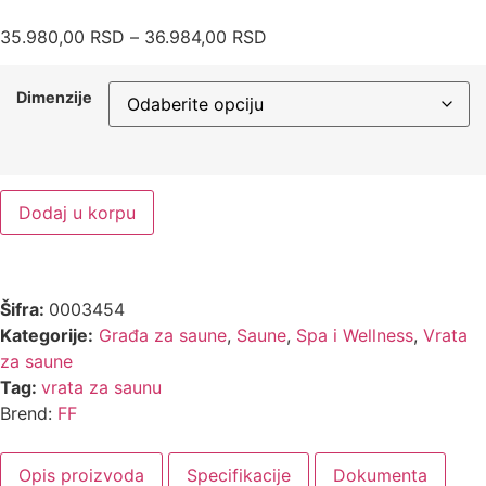
35.980,00
RSD
–
36.984,00
RSD
Dimenzije
Dodaj u korpu
Šifra:
0003454
Kategorije:
Građa za saune
,
Saune
,
Spa i Wellness
,
Vrata
za saune
Tag:
vrata za saunu
Brend:
FF
Opis proizvoda
Specifikacije
Dokumenta