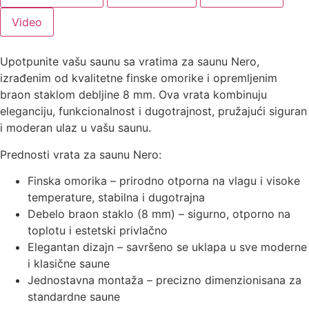
Video
Upotpunite vašu saunu sa vratima za saunu Nero,
izrađenim od kvalitetne finske omorike i opremljenim
braon staklom debljine 8 mm. Ova vrata kombinuju
eleganciju, funkcionalnost i dugotrajnost, pružajući siguran
i moderan ulaz u vašu saunu.
Prednosti vrata za saunu Nero:
Finska omorika – prirodno otporna na vlagu i visoke
temperature, stabilna i dugotrajna
Debelo braon staklo (8 mm) – sigurno, otporno na
toplotu i estetski privlačno
Elegantan dizajn – savršeno se uklapa u sve moderne
i klasične saune
Jednostavna montaža – precizno dimenzionisana za
standardne saune