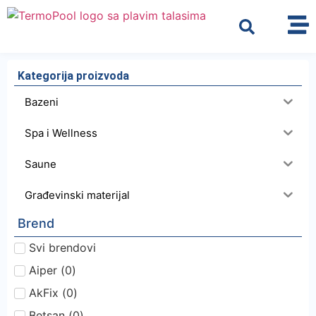
Kategorija proizvoda
Bazeni
Spa i Wellness
Saune
Građevinski materijal
Brend
Svi brendovi
Aiper
(
0
)
AkFix
(
0
)
Betsan
(
0
)