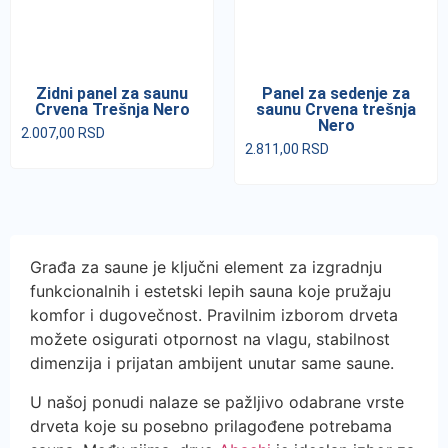
Zidni panel za saunu
Panel za sedenje za
Crvena Trešnja Nero
saunu Crvena trešnja
Nero
2.007,00
RSD
2.811,00
RSD
Građa za saune je ključni element za izgradnju
funkcionalnih i estetski lepih sauna koje pružaju
komfor i dugovečnost. Pravilnim izborom drveta
možete osigurati otpornost na vlagu, stabilnost
dimenzija i prijatan ambijent unutar same saune.
U našoj ponudi nalaze se pažljivo odabrane vrste
drveta koje su posebno prilagođene potrebama