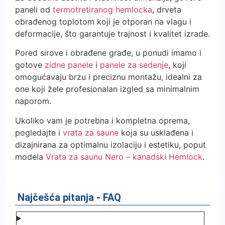
paneli od
termotretiranog hemlocka
, drveta
obrađenog toplotom koji je otporan na vlagu i
deformacije, što garantuje trajnost i kvalitet izrade.
Pored sirove i obrađene građe, u ponudi imamo i
gotove
zidne panele
i
panele za sedenje
, koji
omogućavaju brzu i preciznu montažu, idealni za
one koji žele profesionalan izgled sa minimalnim
naporom.
Ukoliko vam je potrebna i kompletna oprema,
pogledajte i
vrata za saune
koja su usklađena i
dizajnirana za optimalnu izolaciju i estetiku, poput
modela
Vrata za saunu Nero – kanadski Hemlock
.
Najčešća pitanja - FAQ