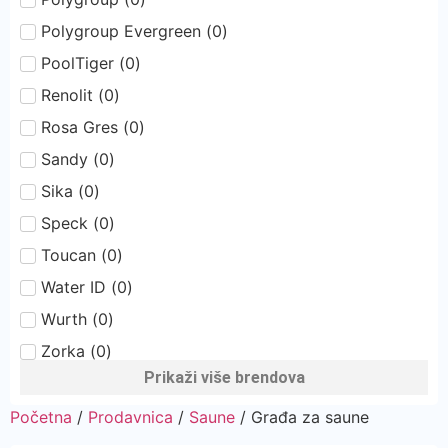
Polygroup Evergreen
(
0
)
PoolTiger
(
0
)
Renolit
(
0
)
Rosa Gres
(
0
)
Sandy
(
0
)
Sika
(
0
)
Speck
(
0
)
Toucan
(
0
)
Water ID
(
0
)
Wurth
(
0
)
Zorka
(
0
)
Prikaži više brendova
Početna
/
Prodavnica
/
Saune
/ Građa za saune