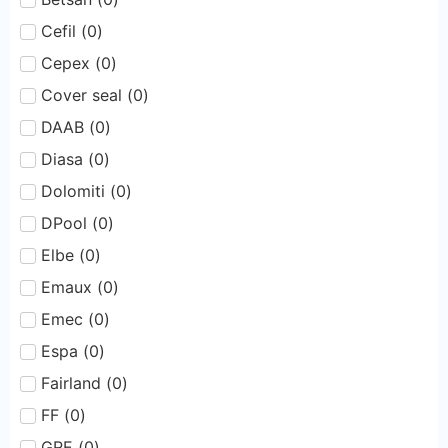
Cefil
(
0
)
Cepex
(
0
)
Cover seal
(
0
)
DAAB
(
0
)
Diasa
(
0
)
Dolomiti
(
0
)
DPool
(
0
)
Elbe
(
0
)
Emaux
(
0
)
Emec
(
0
)
Espa
(
0
)
Fairland
(
0
)
FF
(
0
)
GRE
(
0
)