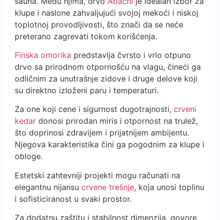
sauna. Među njima, drvo
Abachi
je idealan izbor za
klupe i naslone zahvaljujući svojoj mekoći i niskoj
toplotnoj provodljivosti, što znači da se neće
preterano zagrevati tokom korišćenja.
Finska omorika
predstavlja čvrsto i vrlo otpuno
drvo sa prirodnom otpornošću na vlagu, čineći ga
odličnim za unutrašnje zidove i druge delove koji
su direktno izloženi paru i temperaturi.
Za one koji cene i sigurnost dugotrajnosti,
crveni
kedar
donosi prirodan miris i otpornost na trulež,
što doprinosi zdravijem i prijatnijem ambijentu.
Njegova karakteristika čini ga pogodnim za klupe i
obloge.
Estetski zahtevniji projekti mogu računati na
elegantnu nijansu
crvene trešnje
, koja unosi toplinu
i sofisticiranost u svaki prostor.
Za dodatnu zaštitu i stabilnost dimenzija, govore