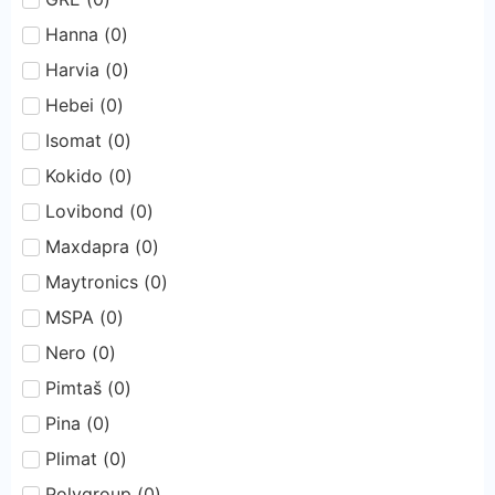
Hanna
(
0
)
Harvia
(
0
)
Hebei
(
0
)
Isomat
(
0
)
Kokido
(
0
)
Lovibond
(
0
)
Maxdapra
(
0
)
Maytronics
(
0
)
MSPA
(
0
)
Nero
(
0
)
Pimtaš
(
0
)
Pina
(
0
)
Plimat
(
0
)
Polygroup
(
0
)