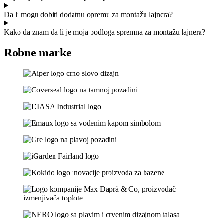
Da li mogu dobiti dodatnu opremu za montažu lajnera?
Kako da znam da li je moja podloga spremna za montažu lajnera?
Robne marke