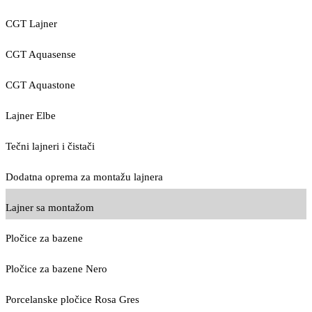
CGT Lajner
CGT Aquasense
CGT Aquastone
Lajner Elbe
Tečni lajneri i čistači
Dodatna oprema za montažu lajnera
Lajner sa montažom
Pločice za bazene
Pločice za bazene Nero
Porcelanske pločice Rosa Gres