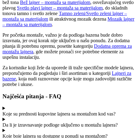
bež tona
Bež lajner – montaža sa materijalom
, osvežavajućeg svetlo
plavog
Svetlo plavi lajner – montaža sa materijalom
, do skladnih
tonova tamno i svetlo zelene
Tamno zeleni/Svetlo zeleni lajner –
montaža sa materijalom
ili atraktivnog mozaik dezena
Mozaik lajner
– montaža sa materijalom
.
Pre početka montaže, važno je da podloga bazena bude dobro
izravnata, jer ovaj korak nije uključen u našu ponudu. Za dodatna
pitanja ili potrebnu opremu, posetite kategoriju
Dodatna oprema za
montažu lajnera
, gde možete pronaći sve potrebne elemente za
uspešnu instalaciju.
Za korisnike koji žele da uporede ili traže specifične modele lajnera,
preporučujemo da pogledaju i širi asortiman u kategoriji
Lajneri za
bazene
, koja nudi raznovrsne opcije koje mogu zadovoljiti različite
potrebe i ukuse.
Najčešća pitanja - FAQ
Koje su prednosti kupovine lajnera sa montažom kod vas?
Da li je izravnavanje podloge uključeno u montažu lajnera?
Koje boje lajnera su dostupne u ponudi sa montažom?