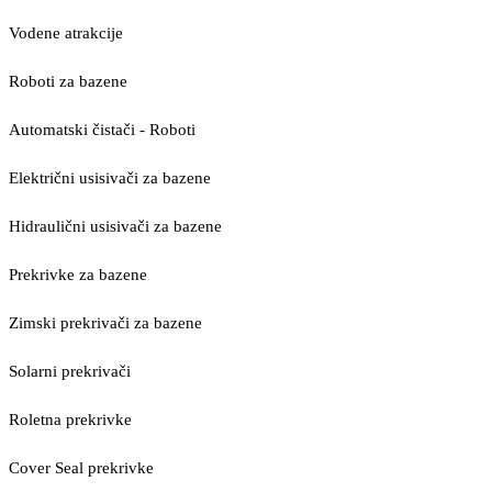
Vodene atrakcije
Roboti za bazene
Automatski čistači - Roboti
Električni usisivači za bazene
Hidraulični usisivači za bazene
Prekrivke za bazene
Zimski prekrivači za bazene
Solarni prekrivači
Roletna prekrivke
Cover Seal prekrivke