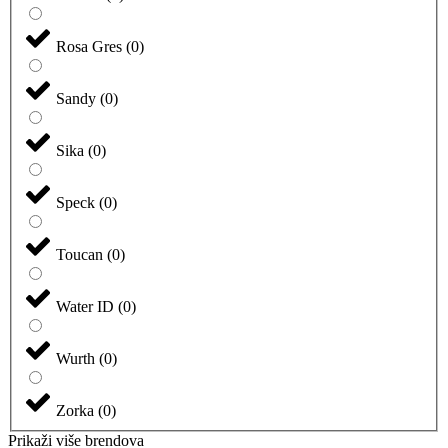
Rosa Gres
(
0
)
Sandy
(
0
)
Sika
(
0
)
Speck
(
0
)
Toucan
(
0
)
Water ID
(
0
)
Wurth
(
0
)
Zorka
(
0
)
Prikaži više brendova