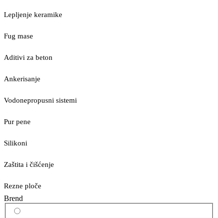
Lepljenje keramike
Fug mase
Aditivi za beton
Ankerisanje
Vodonepropusni sistemi
Pur pene
Silikoni
Zaštita i čišćenje
Rezne ploče
Brend