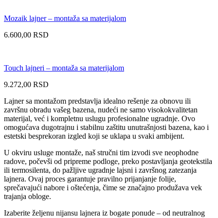
Mozaik lajner – montaža sa materijalom
6.600,00
RSD
Touch lajneri – montaža sa materijalom
9.272,00
RSD
Lajner sa montažom predstavlja idealno rešenje za obnovu ili
završnu obradu vašeg bazena, nudeći ne samo visokokvalitetan
materijal, već i kompletnu uslugu profesionalne ugradnje. Ovo
omogućava dugotrajnu i stabilnu zaštitu unutrašnjosti bazena, kao i
estetski besprekoran izgled koji se uklapa u svaki ambijent.
U okviru usluge montaže, naš stručni tim izvodi sve neophodne
radove, počevši od pripreme podloge, preko postavljanja geotekstila
ili termosilenta, do pažljive ugradnje lajsni i završnog zatezanja
lajnera. Ovaj proces garantuje pravilno prijanjanje folije,
sprečavajući nabore i oštećenja, čime se značajno produžava vek
trajanja obloge.
Izaberite željenu nijansu lajnera iz bogate ponude – od neutralnog