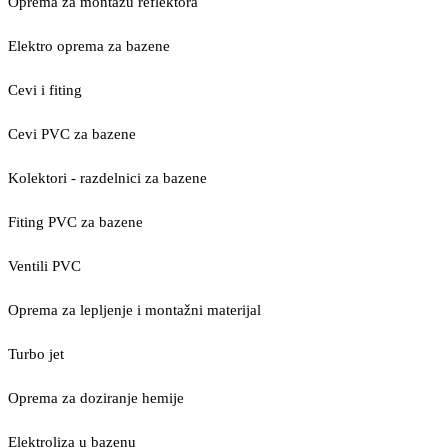
Oprema za montažu reflektora
Elektro oprema za bazene
Cevi i fiting
Cevi PVC za bazene
Kolektori - razdelnici za bazene
Fiting PVC za bazene
Ventili PVC
Oprema za lepljenje i montažni materijal
Turbo jet
Oprema za doziranje hemije
Elektroliza u bazenu