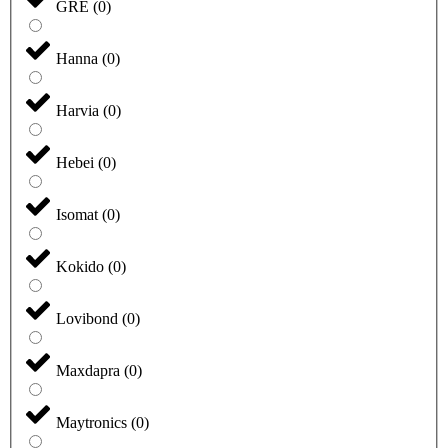
GRE
(
0
)
Hanna
(
0
)
Harvia
(
0
)
Hebei
(
0
)
Isomat
(
0
)
Kokido
(
0
)
Lovibond
(
0
)
Maxdapra
(
0
)
Maytronics
(
0
)