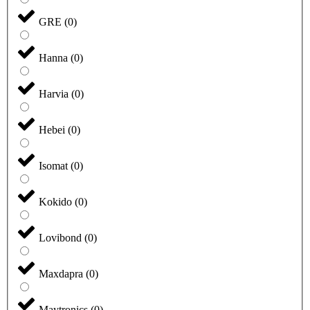
GRE
(
0
)
Hanna
(
0
)
Harvia
(
0
)
Hebei
(
0
)
Isomat
(
0
)
Kokido
(
0
)
Lovibond
(
0
)
Maxdapra
(
0
)
Maytronics
(
0
)