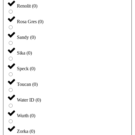
Renolit
(
0
)
Rosa Gres
(
0
)
Sandy
(
0
)
Sika
(
0
)
Speck
(
0
)
Toucan
(
0
)
Water ID
(
0
)
Wurth
(
0
)
Zorka
(
0
)