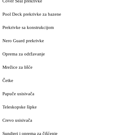
Cover Seal prekrivke
Pool Deck prekrivke za bazene
Prekrivke sa konstrukcijom
Nero Guard prekrivke
Oprema za održavanje
Mrežice za lišće
Četke
Papuče usisivača
Teleskopske šipke
Crevo usisivača
Sundjeri i oprema za čišćenje