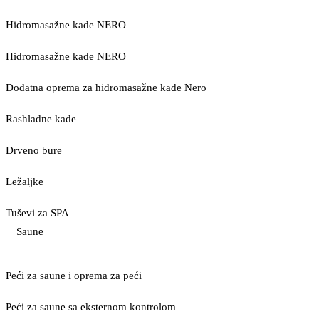
Hidromasažne kade NERO
Hidromasažne kade NERO
Dodatna oprema za hidromasažne kade Nero
Rashladne kade
Drveno bure
Ležaljke
Tuševi za SPA
Saune
Peći za saune i oprema za peći
Peći za saune sa eksternom kontrolom