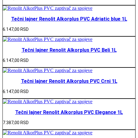
Tečni lajner Renolit Alkorplus PVC Adriatic blue 1L
6.147,00
RSD
Tečni lajner Renolit Alkorplus PVC Beli 1L
6.147,00
RSD
Tečni lajner Renolit Alkorplus PVC Crni 1L
6.147,00
RSD
Tečni lajner Renolit Alkorplus PVC Elegance 1L
7.387,00
RSD