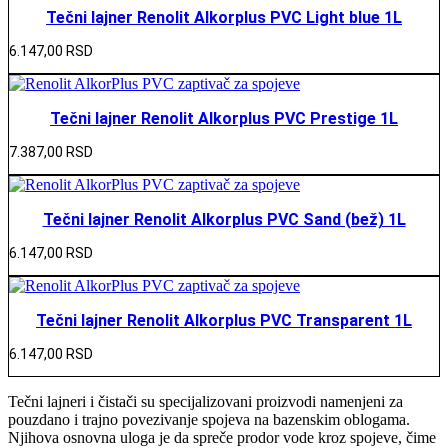
Tečni lajner Renolit Alkorplus PVC Light blue 1L
6.147,00
RSD
Tečni lajner Renolit Alkorplus PVC Prestige 1L
7.387,00
RSD
Tečni lajner Renolit Alkorplus PVC Sand (bež) 1L
6.147,00
RSD
Tečni lajner Renolit Alkorplus PVC Transparent 1L
6.147,00
RSD
Tečni lajneri i čistači su specijalizovani proizvodi namenjeni za
pouzdano i trajno povezivanje spojeva na bazenskim oblogama.
Njihova osnovna uloga je da spreče prodor vode kroz spojeve, čime