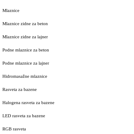
Mlaznice
Mlaznice zidne za beton
Mlaznice zidne za lajner
Podne mlaznice za beton
Podne mlaznice za lajner
Hidromasažne mlaznice
Rasveta za bazene
Halogena rasveta za bazene
LED rasveta za bazene
RGB rasveta