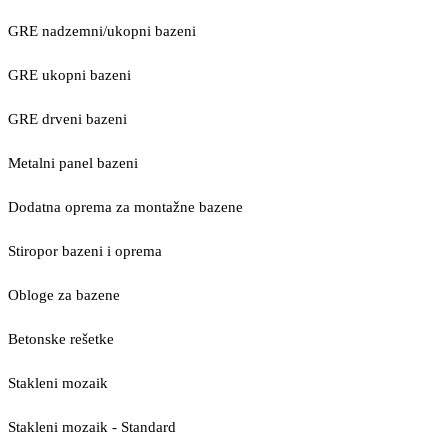
GRE nadzemni/ukopni bazeni
GRE ukopni bazeni
GRE drveni bazeni
Metalni panel bazeni
Dodatna oprema za montažne bazene
Stiropor bazeni i oprema
Obloge za bazene
Betonske rešetke
Stakleni mozaik
Stakleni mozaik - Standard