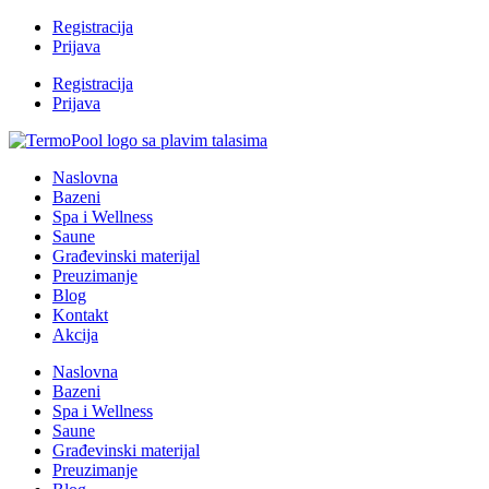
Registracija
Prijava
Registracija
Prijava
Naslovna
Bazeni
Spa i Wellness
Saune
Građevinski materijal
Preuzimanje
Blog
Kontakt
Akcija
Naslovna
Bazeni
Spa i Wellness
Saune
Građevinski materijal
Preuzimanje