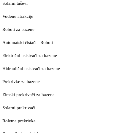
Solarni tuševi
Vodene atrakcije
Roboti za bazene
Automatski čistači - Roboti
Električni usisivači za bazene
Hidraulični usisivači za bazene
Prekrivke za bazene
Zimski prekrivači za bazene
Solarni prekrivači
Roletna prekrivke