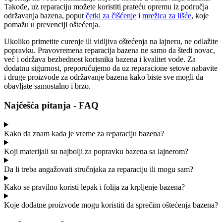
Takođe, uz reparaciju možete koristiti prateću opremu iz područja
održavanja bazena, poput
četki za čišćenje
i
mrežica za lišće
, koje
pomažu u prevenciji oštećenja.
Ukoliko primetite curenje ili vidljiva oštećenja na lajneru, ne odlažite
popravku. Pravovremena reparacija bazena ne samo da štedi novac,
već i održava bezbednost korisnika bazena i kvalitet vode. Za
dodatnu sigurnost, preporučujemo da uz reparacione setove nabavite
i druge proizvode za održavanje bazena kako biste sve mogli da
obavljate samostalno i brzo.
Najčešća pitanja - FAQ
Kako da znam kada je vreme za reparaciju bazena?
Koji materijali su najbolji za popravku bazena sa lajnerom?
Da li treba angažovati stručnjaka za reparaciju ili mogu sam?
Kako se pravilno koristi lepak i folija za krpljenje bazena?
Koje dodatne proizvode mogu koristiti da sprečim oštećenja bazena?