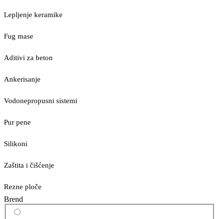
Lepljenje keramike
Fug mase
Aditivi za beton
Ankerisanje
Vodonepropusni sistemi
Pur pene
Silikoni
Zaštita i čišćenje
Rezne ploče
Brend