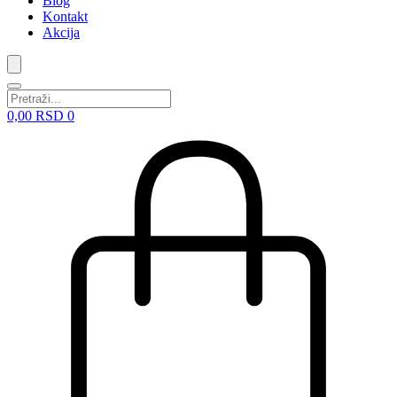
Blog
Kontakt
Akcija
0,00
RSD
0