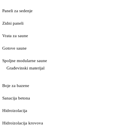
Paneli za sedenje
Zidni paneli
Vrata za saune
Gotove saune
Spoljne modularne saune
Građevinski materijal
Boje za bazene
Sanacija betona
Hidroizolacija
Hidroizolacija krovova