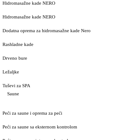
Hidromasažne kade NERO
Hidromasažne kade NERO
Dodatna oprema za hidromasažne kade Nero
Rashladne kade
Drveno bure
Ležaljke
Tuševi za SPA
Saune
Peći za saune i oprema za peći
Peći za saune sa eksternom kontrolom