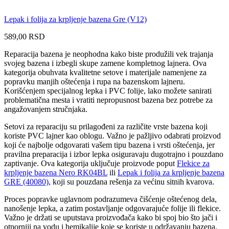
Lepak i folija za krpljenje bazena Gre (V12)
589,00
RSD
Reparacija bazena je neophodna kako biste produžili vek trajanja
svojeg bazena i izbegli skupe zamene kompletnog lajnera. Ova
kategorija obuhvata kvalitetne setove i materijale namenjene za
popravku manjih oštećenja i rupa na bazenskom lajneru.
Korišćenjem specijalnog lepka i PVC folije, lako možete sanirati
problematična mesta i vratiti nepropusnost bazena bez potrebe za
angažovanjem stručnjaka.
Setovi za reparaciju su prilagođeni za različite vrste bazena koji
koriste PVC lajner kao oblogu. Važno je pažljivo odabrati proizvod
koji će najbolje odgovarati vašem tipu bazena i vrsti oštećenja, jer
pravilna preparacija i izbor lepka osiguravaju dugotrajno i pouzdano
zaptivanje. Ova kategorija uključuje proizvode poput
Flekice za
krpljenje bazena Nero RK04BL
ili
Lepak i folija za krpljenje bazena
GRE (40080)
, koji su pouzdana rešenja za većinu sitnih kvarova.
Proces popravke uglavnom podrazumeva čišćenje oštećenog dela,
nanošenje lepka, a zatim postavljanje odgovarajuće folije ili flekice.
Važno je držati se uputstava proizvođača kako bi spoj bio što jači i
otporniji na vodu i hemikalije koje se koriste u održavanju bazena.