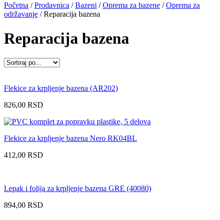
Početna
/
Prodavnica
/
Bazeni
/
Oprema za bazene
/
Oprema za
održavanje
/ Reparacija bazena
Reparacija bazena
Flekice za krpljenje bazena (AR202)
826,00
RSD
Flekice za krpljenje bazena Nero RK04BL
412,00
RSD
Lepak i folija za krpljenje bazena GRE (40080)
894,00
RSD