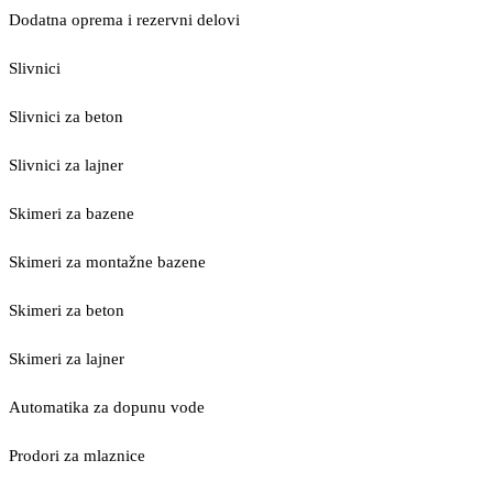
Dodatna oprema i rezervni delovi
Slivnici
Slivnici za beton
Slivnici za lajner
Skimeri za bazene
Skimeri za montažne bazene
Skimeri za beton
Skimeri za lajner
Automatika za dopunu vode
Prodori za mlaznice