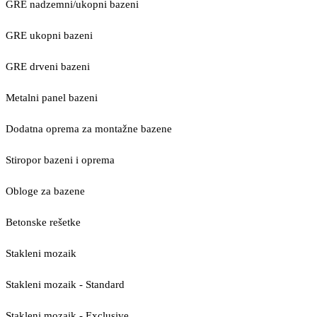
GRE nadzemni/ukopni bazeni
GRE ukopni bazeni
GRE drveni bazeni
Metalni panel bazeni
Dodatna oprema za montažne bazene
Stiropor bazeni i oprema
Obloge za bazene
Betonske rešetke
Stakleni mozaik
Stakleni mozaik - Standard
Stakleni mozaik - Exclusive