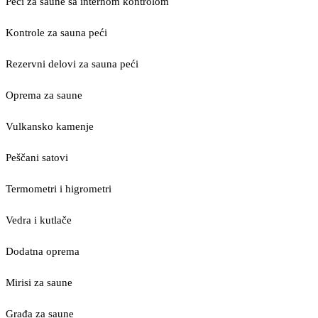
Peći za saune sa internom kontrolom
Kontrole za sauna peći
Rezervni delovi za sauna peći
Oprema za saune
Vulkansko kamenje
Peščani satovi
Termometri i higrometri
Vedra i kutlače
Dodatna oprema
Mirisi za saune
Građa za saune