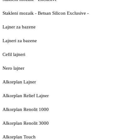
Stakleni mozaik - Betsan Silicon Exclusive -
Lajner za bazene
Lajneri za bazene
Cefil lajneri
Nero lajner
Alkorplan Lajner
Alkorplan Relief Lajner
Alkorplan Renolit 1000
Alkorplan Renolit 3000
Alkorplan Touch