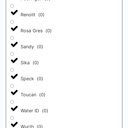
Renolit
(
0
)
Rosa Gres
(
0
)
Sandy
(
0
)
Sika
(
0
)
Speck
(
0
)
Toucan
(
0
)
Water ID
(
0
)
Wurth
(
0
)