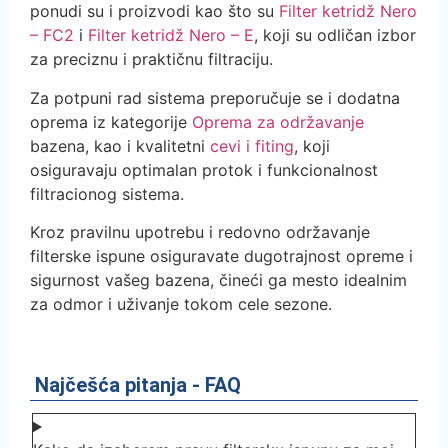
ponudi su i proizvodi kao što su
Filter ketridž Nero
– FC2
i
Filter ketridž Nero – E
, koji su odličan izbor
za preciznu i praktičnu filtraciju.
Za potpuni rad sistema preporučuje se i dodatna
oprema iz kategorije
Oprema za održavanje
bazena, kao i kvalitetni
cevi i fiting
, koji
osiguravaju optimalan protok i funkcionalnost
filtracionog sistema.
Kroz pravilnu upotrebu i redovno održavanje
filterske ispune osiguravate dugotrajnost opreme i
sigurnost vašeg bazena, čineći ga mesto idealnim
za odmor i uživanje tokom cele sezone.
Najčešća pitanja - FAQ