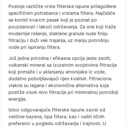
Postoje različite vrste filterske ispune prilagođene
specifičnim potrebama i vrstama filtera. Najčešće
se koristi kvarcni pesak koji je poznat po
pouzdanosti i lakoći održavanja. Za one koji traže
modernije rešenje, staklene granule nude finiju
filtraciju i duži vek trajanja, uz manju potrošnju
vode pri ispiranju filtera.
Još jedna prirodna i efikasna opcija jeste zeolit,
vulkanski mineral sa izuzetnim svojstvima filtracije
koji pomaže i u uklanjanju amonijaka iz vode,
dodatno poboljšavajući njen kvalitet. Filtraciona
vlakna su lagana i ekonomična alternativa koja
postiže visok nivo filtracije pri minimalnoj potrošnji
energije.
Izbor odgovarajuće filterske ispune zavisi od
veličine bazena, tipa filtera, kao i vaših ličnih
preferenci u pogledu održavanja i trajnosti. U