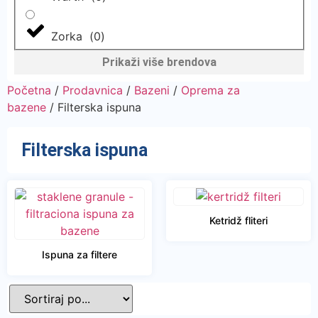
Zorka
(
0
)
Prikaži više brendova
Početna
/
Prodavnica
/
Bazeni
/
Oprema za
bazene
/ Filterska ispuna
Filterska ispuna
Ketridž fliteri
Ispuna za filtere