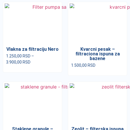
Vlakna za filtraciju Nero
Kvarcni pesak –
filtraciona ispuna za
1.250,00
RSD
–
bazene
3.900,00
RSD
1.500,00
RSD
Staklene granule –
Zeolit – filterska ispuna