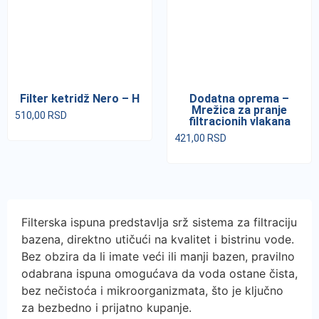
Filter ketridž Nero – H
Dodatna oprema –
Mrežica za pranje
510,00
RSD
filtracionih vlakana
421,00
RSD
Filterska ispuna predstavlja srž sistema za filtraciju
bazena, direktno utičući na kvalitet i bistrinu vode.
Bez obzira da li imate veći ili manji bazen, pravilno
odabrana ispuna omogućava da voda ostane čista,
bez nečistoća i mikroorganizmata, što je ključno
za bezbedno i prijatno kupanje.