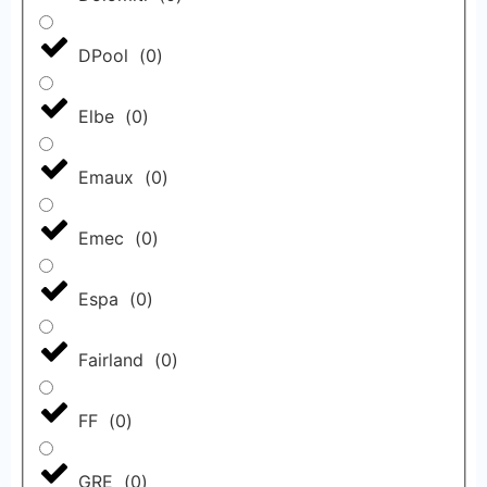
DPool
(
0
)
Elbe
(
0
)
Emaux
(
0
)
Emec
(
0
)
Espa
(
0
)
Fairland
(
0
)
FF
(
0
)
GRE
(
0
)