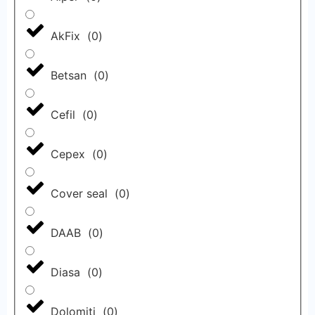
AkFix
(
0
)
Betsan
(
0
)
Cefil
(
0
)
Cepex
(
0
)
Cover seal
(
0
)
DAAB
(
0
)
Diasa
(
0
)
Dolomiti
(
0
)