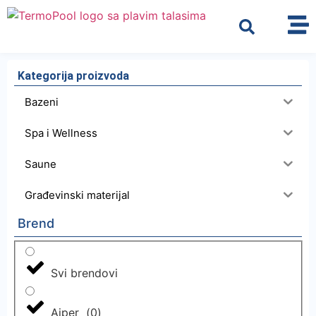
Kategorija proizvoda
Bazeni
Spa i Wellness
Saune
Građevinski materijal
Brend
Svi brendovi
Aiper
(
0
)