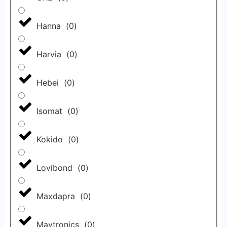
Hanna
(
0
)
Harvia
(
0
)
Hebei
(
0
)
Isomat
(
0
)
Kokido
(
0
)
Lovibond
(
0
)
Maxdapra
(
0
)
Maytronics
(
0
)