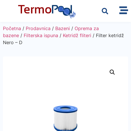
Početna
/
Prodavnica
/
Bazeni
/
Oprema za
bazene
/
Filterska ispuna
/
Ketridž fliteri
/ Filter ketridž
Nero – D