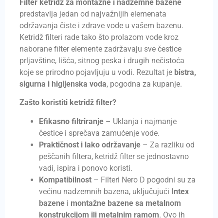
Filter ketridž za montažne i nadzemne bazene
predstavlja jedan od najvažnijih elemenata
održavanja čiste i zdrave vode u vašem bazenu.
Ketridž filteri rade tako što prolazom vode kroz
naborane filter elemente zadržavaju sve čestice
prljavštine, lišća, sitnog peska i drugih nečistoća
koje se prirodno pojavljuju u vodi. Rezultat je
bistra,
sigurna i higijenska voda
, pogodna za kupanje.
Zašto koristiti ketridž filter?
Efikasno filtriranje
– Uklanja i najmanje
čestice i sprečava zamućenje vode.
Praktičnost i lako održavanje
– Za razliku od
peščanih filtera, ketridž filter se jednostavno
vadi, ispira i ponovo koristi.
Kompatibilnost
– Filteri Nero D pogodni su za
većinu nadzemnih bazena, uključujući
Intex
bazene
i
montažne bazene sa metalnom
konstrukcijom ili metalnim ramom
. Ovo ih