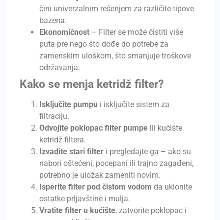
čini univerzalnim rešenjem za različite tipove
bazena.
Ekonomičnost
– Filter se može čistiti više
puta pre nego što dođe do potrebe za
zamenskim uloškom, što smanjuje troškove
održavanja.
Kako se menja ketridž filter?
Isključite pumpu
i isključite sistem za
filtraciju.
Odvojite poklopac filter pumpe
ili kućište
ketridž filtera.
Izvadite stari filter
i pregledajte ga – ako su
nabori oštećeni, pocepani ili trajno zagađeni,
potrebno je uložak zameniti novim.
Isperite filter pod čistom vodom
da uklonite
ostatke prljavštine i mulja.
Vratite filter u kućište
, zatvorite poklopac i