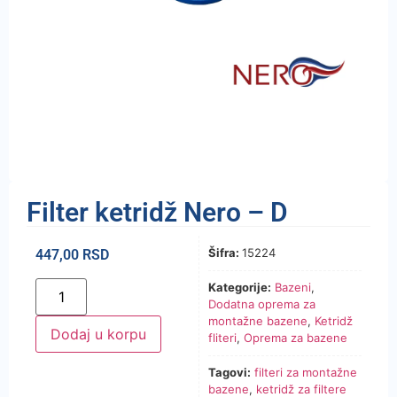
Filter ketridž Nero – D
Šifra:
15224
447,00
RSD
Kategorije:
Bazeni
,
Dodatna oprema za
montažne bazene
,
Ketridž
Dodaj u korpu
fliteri
,
Oprema za bazene
Tagovi:
filteri za montažne
bazene
,
ketridž za filtere