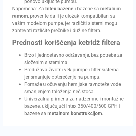
ponovo uključite pumpu.
Napomena: Za
Intex bazene
i bazene sa
metalnim
ramom
, proverite da li je uložak kompatibilan sa
vašim modelom pumpe, jer različiti sistemi mogu
zahtevati različite prečnike i dužine filtera.
Prednosti korišćenja ketridž filtera
Brzo i jednostavno održavanje, bez potrebe za
složenim sistemima.
Produžava životni vek pumpe i filter sistema
jer smanjuje opterećenje na pumpu.
Pomaže u očuvanju hemijske ravnoteže vode
smanjenjem taloženja nečistoća.
Univerzalna primena za nadzemne i montažne
bazene, uključujući Intex 350/400/600 GPH i
bazene sa
metalnom konstrukcijom
.