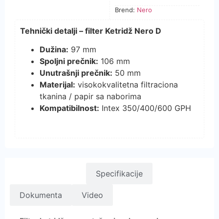
Brend:
Nero
Tehnički detalji – filter Ketridž Nero D
Dužina:
97 mm
Spoljni prečnik:
106 mm
Unutrašnji prečnik:
50 mm
Materijal:
visokokvalitetna filtraciona
tkanina / papir sa naborima
Kompatibilnost:
Intex 350/400/600 GPH
Opis proizvoda
Specifikacije
Dokumenta
Video