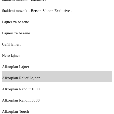
Stakleni mozaik - Betsan Silicon Exclusive -
Lajner za bazene
Lajneri za bazene
Cefil lajneri
Nero lajner
Alkorplan Lajner
Alkorplan Relief Lajner
Alkorplan Renolit 1000
Alkorplan Renolit 3000
Alkorplan Touch