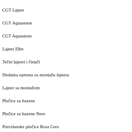
CGT Lajner
CGT Aquasense
CGT Aquastone
Lajner Elbe
Tečni lajneri i čistači
Dodatna oprema za montažu lajnera
Lajner sa montažom
Pločice za bazene
Pločice za bazene Nero
Porcelanske pločice Rosa Gres