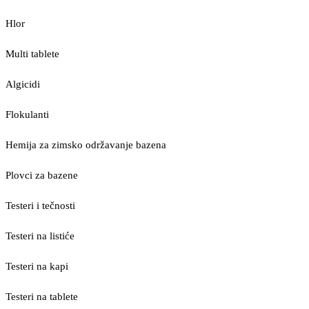
Hlor
Multi tablete
Algicidi
Flokulanti
Hemija za zimsko održavanje bazena
Plovci za bazene
Testeri i tečnosti
Testeri na listiće
Testeri na kapi
Testeri na tablete