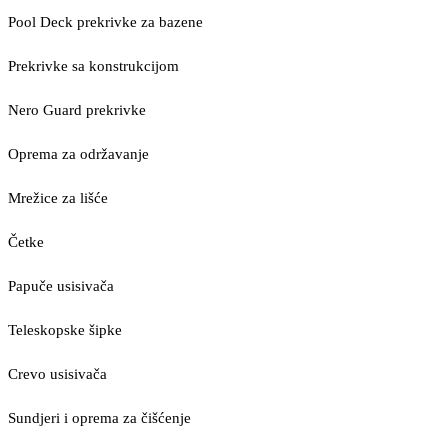
Pool Deck prekrivke za bazene
Prekrivke sa konstrukcijom
Nero Guard prekrivke
Oprema za održavanje
Mrežice za lišće
Četke
Papuče usisivača
Teleskopske šipke
Crevo usisivača
Sundjeri i oprema za čišćenje