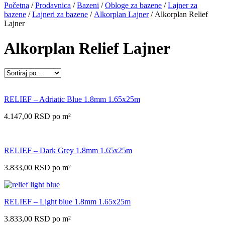
Početna
/
Prodavnica
/
Bazeni
/
Obloge za bazene
/
Lajner za
bazene
/
Lajneri za bazene
/
Alkorplan Lajner
/ Alkorplan Relief
Lajner
Alkorplan Relief Lajner
RELIEF – Adriatic Blue 1.8mm 1.65x25m
4.147,00
RSD
po m²
RELIEF – Dark Grey 1.8mm 1.65x25m
3.833,00
RSD
po m²
RELIEF – Light blue 1.8mm 1.65x25m
3.833,00
RSD
po m²