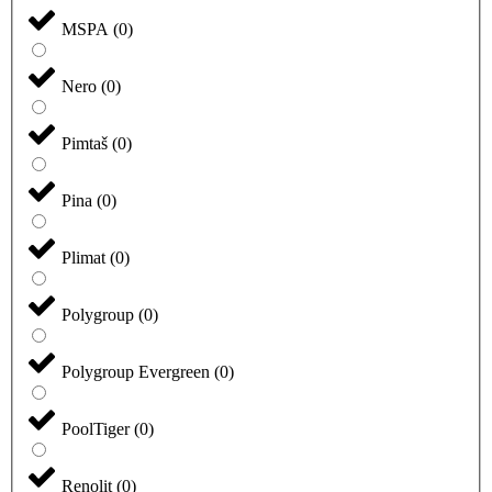
MSPA
(
0
)
Nero
(
0
)
Pimtaš
(
0
)
Pina
(
0
)
Plimat
(
0
)
Polygroup
(
0
)
Polygroup Evergreen
(
0
)
PoolTiger
(
0
)
Renolit
(
0
)