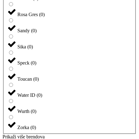
Rosa Gres
(
0
)
Sandy
(
0
)
Sika
(
0
)
Speck
(
0
)
Toucan
(
0
)
Water ID
(
0
)
Wurth
(
0
)
Zorka
(
0
)
Prikaži više brendova