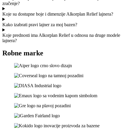
zračenje?
Koje su dostupne boje i dimenzije Alkorplan Relief lajnera?
Kako izabrati pravi lajner za moj bazen?
Koje prednosti ima Alkorplan Relief u odnosu na druge modele
lajnera?
Robne marke