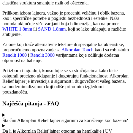
elastična struktura smanjuje rizik od oštećenja.
Prilikom izbora lajnera, važno je proceniti veličinu i oblik bazena,
kao i specifične potrebe u pogledu bezbednosti i estetike. Naša
ponuda uključuje više varijanti boja i dimenzija, kao na primer
WHITE 1.8mm
ili
SAND 1.8mm
, koji se lako uklapaju u različite
ambijente.
Za one koji traže alternativne teksture ili specijalne karakteristike,
preporučujemo upoznavanje sa
Alkorplan Touch
kao i sa robustnim
Renolit 1000
i
Renolit 3000
varijantama koje odlikuje dodatna
otpornost na habanje.
Pri izboru i ugradnji, konsultujte se sa stručnjacima kako biste
osigurali precizno uklapanje i dugotrajnu funkcionalnost. Alkorplan
Relief lajner je investicija u sigurnost i dugovečnost vašeg bazena,
sa modernim dizajnom koji odiše prirodnim izgledom i
pouzdanošću.
Najčešća pitanja - FAQ
Šta čini Alkorplan Relief lajner sigurnim za korišćenje kod bazena?
Da li je Alkorplan Relief lajner otporan na hemikalije i UV