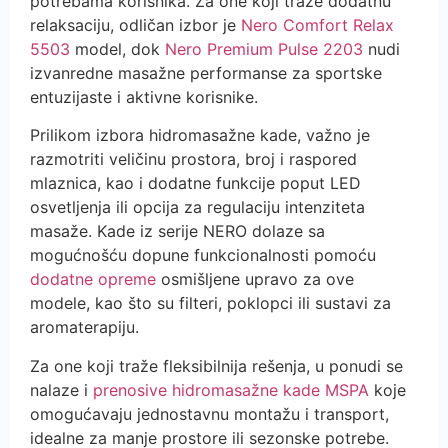
potrebama korisnika. Za one koji traže dodatnu
relaksaciju, odličan izbor je
Nero Comfort Relax
5503
model, dok
Nero Premium Pulse 2203
nudi
izvanredne masažne performanse za sportske
entuzijaste i aktivne korisnike.
Prilikom izbora hidromasažne kade, važno je
razmotriti veličinu prostora, broj i raspored
mlaznica, kao i dodatne funkcije poput LED
osvetljenja ili opcija za regulaciju intenziteta
masaže. Kade iz serije NERO dolaze sa
mogućnošću dopune funkcionalnosti pomoću
dodatne opreme
osmišljene upravo za ove
modele, kao što su filteri, poklopci ili sustavi za
aromaterapiju.
Za one koji traže fleksibilnija rešenja, u ponudi se
nalaze i
prenosive hidromasažne kade MSPA
koje
omogućavaju jednostavnu montažu i transport,
idealne za manje prostore ili sezonske potrebe.