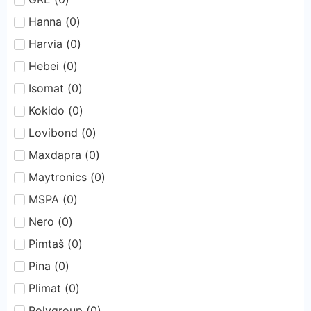
Hanna
(
0
)
Harvia
(
0
)
Hebei
(
0
)
Isomat
(
0
)
Kokido
(
0
)
Lovibond
(
0
)
Maxdapra
(
0
)
Maytronics
(
0
)
MSPA
(
0
)
Nero
(
0
)
Pimtaš
(
0
)
Pina
(
0
)
Plimat
(
0
)
Polygroup
(
0
)