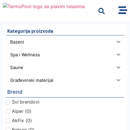
Kategorija proizvoda
Bazeni
Spa i Wellness
Saune
Građevinski materijal
Brend
Svi brendovi
Aiper
(
0
)
AkFix
(
0
)
Betsan
(
0
)