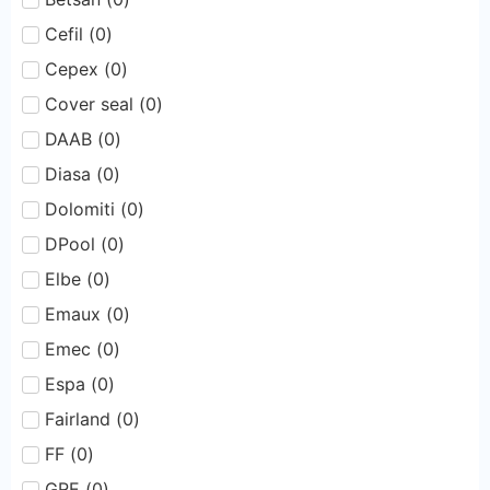
Cefil
(
0
)
Cepex
(
0
)
Cover seal
(
0
)
DAAB
(
0
)
Diasa
(
0
)
Dolomiti
(
0
)
DPool
(
0
)
Elbe
(
0
)
Emaux
(
0
)
Emec
(
0
)
Espa
(
0
)
Fairland
(
0
)
FF
(
0
)
GRE
(
0
)