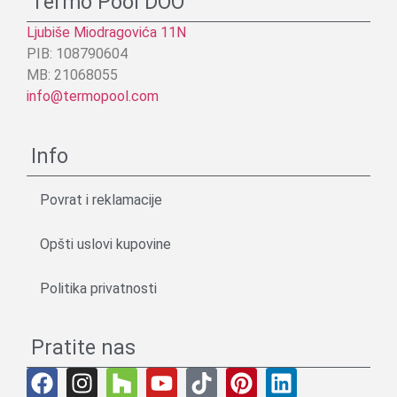
Termo Pool DOO
Ljubiše Miodragovića 11N
PIB: 108790604
MB: 21068055
info@termopool.com
Info
Povrat i reklamacije
Opšti uslovi kupovine
Politika privatnosti
Pratite nas