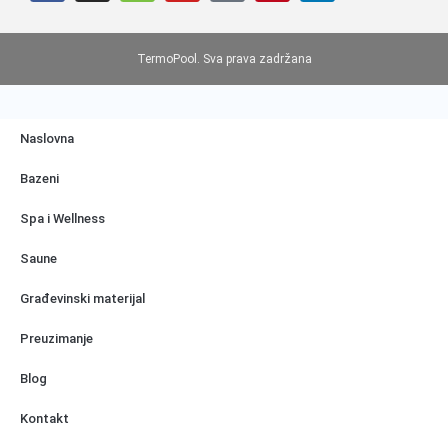
TermoPool. Sva prava zadržana
Naslovna
Bazeni
Spa i Wellness
Saune
Građevinski materijal
Preuzimanje
Blog
Kontakt