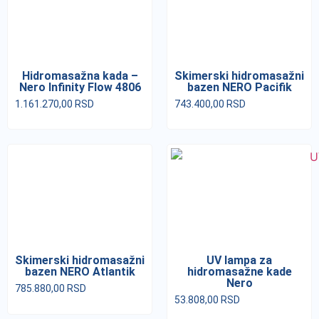
Hidromasažna kada –
Skimerski hidromasažni
Nero Infinity Flow 4806
bazen NERO Pacifik
1.161.270,00
RSD
743.400,00
RSD
Skimerski hidromasažni
UV lampa za
bazen NERO Atlantik
hidromasažne kade
Nero
785.880,00
RSD
53.808,00
RSD