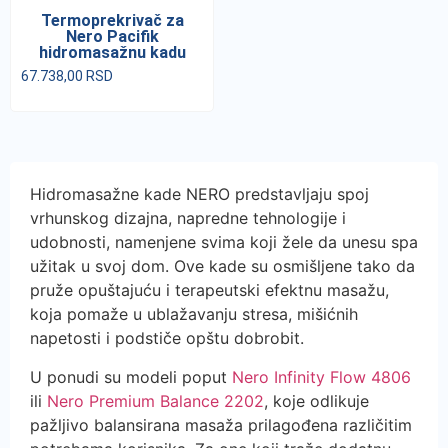
Termoprekrivač za
Nero Pacifik
hidromasažnu kadu
67.738,00
RSD
Hidromasažne kade NERO predstavljaju spoj
vrhunskog dizajna, napredne tehnologije i
udobnosti, namenjene svima koji žele da unesu spa
užitak u svoj dom. Ove kade su osmišljene tako da
pruže opuštajuću i terapeutski efektnu masažu,
koja pomaže u ublažavanju stresa, mišićnih
napetosti i podstiče opštu dobrobit.
U ponudi su modeli poput
Nero Infinity Flow 4806
ili
Nero Premium Balance 2202
, koje odlikuje
pažljivo balansirana masaža prilagođena različitim