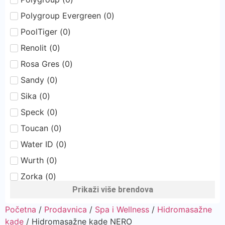
Polygroup Evergreen
(
0
)
PoolTiger
(
0
)
Renolit
(
0
)
Rosa Gres
(
0
)
Sandy
(
0
)
Sika
(
0
)
Speck
(
0
)
Toucan
(
0
)
Water ID
(
0
)
Wurth
(
0
)
Zorka
(
0
)
Prikaži više brendova
Početna
/
Prodavnica
/
Spa i Wellness
/
Hidromasažne
kade
/ Hidromasažne kade NERO