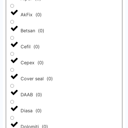
AkFix
(
0
)
Betsan
(
0
)
Cefil
(
0
)
Cepex
(
0
)
Cover seal
(
0
)
DAAB
(
0
)
Diasa
(
0
)
Dolomiti
(
0
)