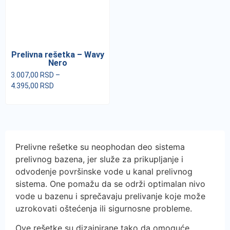
Prelivna rešetka – Wavy
Nero
3.007,00
RSD
–
4.395,00
RSD
Prelivne rešetke su neophodan deo sistema
prelivnog bazena, jer služe za prikupljanje i
odvodenje površinske vode u kanal prelivnog
sistema. One pomažu da se održi optimalan nivo
vode u bazenu i sprečavaju prelivanje koje može
uzrokovati oštećenja ili sigurnosne probleme.
Ove rešetke su dizajnirane tako da omoguće