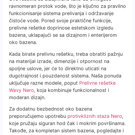
ravnomeran protok vode, što je ključno za pravilno
funkcionisanje sistema prelivanja i održavanje
čistoće vode. Pored svoje praktične funkcije,
prelivne rešetke doprinose estetskom izgledu
bazena, uklapajući se sa dizajnom i enterijerom
oko bazena.
Kada birate prelivnu rešetku, treba obratiti pažnju
na materijal izrade, dimenzije i otpornost na
spoljne uslove, jer će to direktno uticati na
dugotrajnost i pouzdanost sistema. Naša ponuda
uključuje razne modele, poput
Prelivne rešetke
Wavy Nero
, koja kombinuje funkcionalnost i
moderan dizajn.
Za dodatnu bezbednost oko bazena
preporučujemo upotrebu
protivkliznih staza Nero
,
koje pružaju siguran hod čak i mokrim površinama.
Takođe, za kompletan sistem bazena, pogledajte i