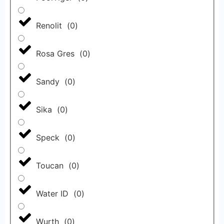
Renolit
(
0
)
Rosa Gres
(
0
)
Sandy
(
0
)
Sika
(
0
)
Speck
(
0
)
Toucan
(
0
)
Water ID
(
0
)
Wurth
(
0
)