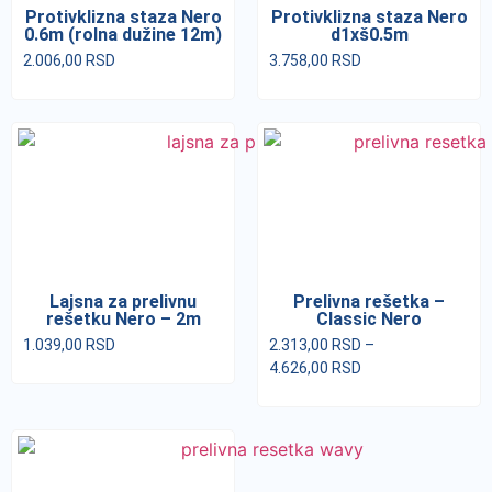
Protivklizna staza Nero
Protivklizna staza Nero
0.6m (rolna dužine 12m)
d1xš0.5m
2.006,00
RSD
3.758,00
RSD
Lajsna za prelivnu
Prelivna rešetka –
rešetku Nero – 2m
Classic Nero
1.039,00
RSD
2.313,00
RSD
–
4.626,00
RSD