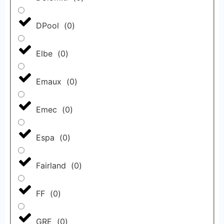
DPool
(
0
)
Elbe
(
0
)
Emaux
(
0
)
Emec
(
0
)
Espa
(
0
)
Fairland
(
0
)
FF
(
0
)
GRE
(
0
)