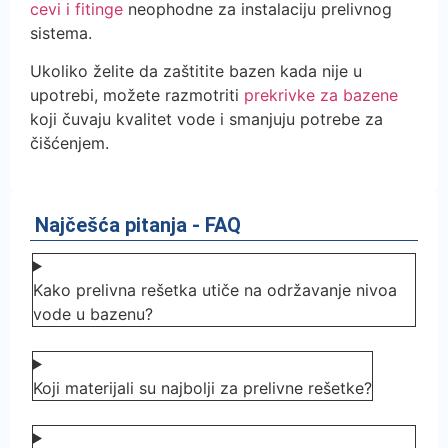
cevi i fitinge
neophodne za instalaciju prelivnog
sistema.
Ukoliko želite da zaštitite bazen kada nije u
upotrebi, možete razmotriti
prekrivke za bazene
koji čuvaju kvalitet vode i smanjuju potrebe za
čišćenjem.
Najčešća pitanja - FAQ
Kako prelivna rešetka utiče na održavanje nivoa
vode u bazenu?
Koji materijali su najbolji za prelivne rešetke?