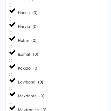
Hanna
(
0
)
Harvia
(
0
)
Hebei
(
0
)
Isomat
(
0
)
Kokido
(
0
)
Lovibond
(
0
)
Maxdapra
(
0
)
Maytronics
(
0
)