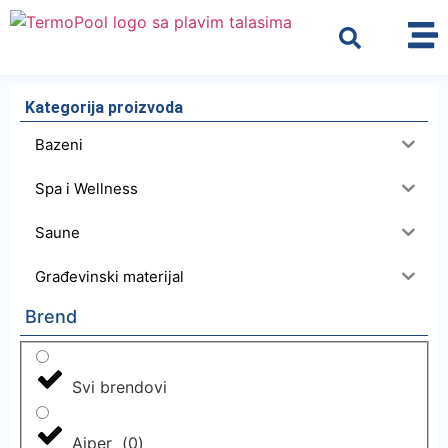
Kategorija proizvoda
Bazeni
Spa i Wellness
Saune
Građevinski materijal
Brend
Svi brendovi
Aiper
(
0
)