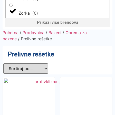
Zorka
(
0
)
Prikaži više brendova
Početna
/
Prodavnica
/
Bazeni
/
Oprema za
bazene
/ Prelivne rešetke
Prelivne rešetke