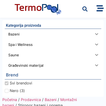
Kategorija proizvoda
Bazeni
Spa i Wellness
Saune
Građevinski materijal
Brend
Svi brendovi
Nero
(
3
)
Početna
/
Prodavnica
/
Bazeni
/
Montažni
bazeni
/ Stiropor bazeni i oprema