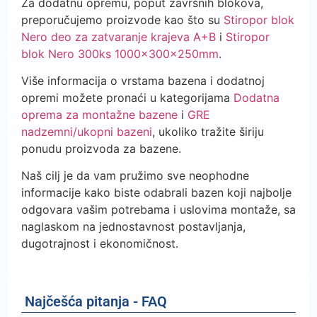
Za dodatnu opremu, poput završnih blokova,
preporučujemo proizvode kao što su
Stiropor blok
Nero deo za zatvaranje krajeva A+B
i
Stiropor
blok Nero 300ks 1000x300x250mm
.
Više informacija o vrstama bazena i dodatnoj
opremi možete pronaći u kategorijama
Dodatna
oprema za montažne bazene
i
GRE
nadzemni/ukopni bazeni
, ukoliko tražite širiju
ponudu proizvoda za bazene.
Naš cilj je da vam pružimo sve neophodne
informacije kako biste odabrali bazen koji najbolje
odgovara vašim potrebama i uslovima montaže, sa
naglaskom na jednostavnost postavljanja,
dugotrajnost i ekonomičnost.
Najčešća pitanja - FAQ