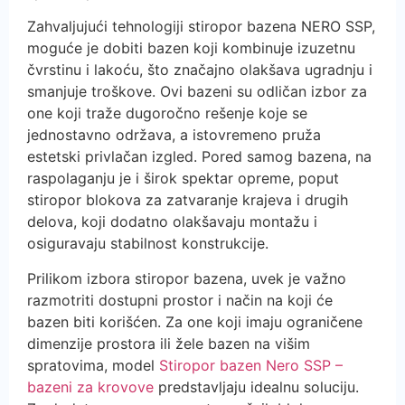
Zahvaljujući tehnologiji stiropor bazena NERO SSP,
moguće je dobiti bazen koji kombinuje izuzetnu
čvrstinu i lakoću, što značajno olakšava ugradnju i
smanjuje troškove. Ovi bazeni su odličan izbor za
one koji traže dugoročno rešenje koje se
jednostavno održava, a istovremeno pruža
estetski privlačan izgled. Pored samog bazena, na
raspolaganju je i širok spektar opreme, poput
stiropor blokova za zatvaranje krajeva i drugih
delova, koji dodatno olakšavaju montažu i
osiguravaju stabilnost konstrukcije.
Prilikom izbora stiropor bazena, uvek je važno
razmotriti dostupni prostor i način na koji će
bazen biti korišćen. Za one koji imaju ograničene
dimenzije prostora ili žele bazen na višim
spratovima, model
Stiropor bazen Nero SSP –
bazeni za krovove
predstavljaju idealnu soluciju.