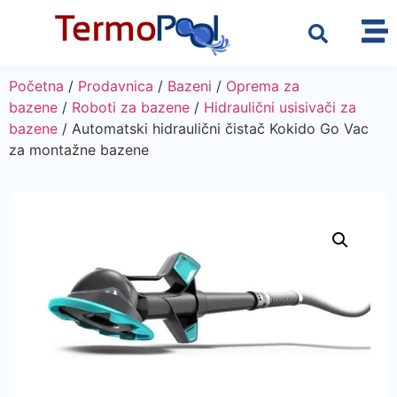
Početna
/
Prodavnica
/
Bazeni
/
Oprema za
bazene
/
Roboti za bazene
/
Hidraulični usisivači za
bazene
/ Automatski hidraulični čistač Kokido Go Vac
za montažne bazene