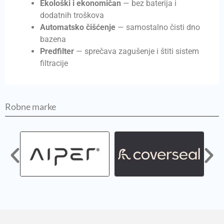
Ekološki i ekonomičan
— bez baterija i
dodatnih troškova
Automatsko čišćenje
— samostalno čisti dno
bazena
Predfilter
— sprečava zagušenje i štiti sistem
filtracije
Robne marke