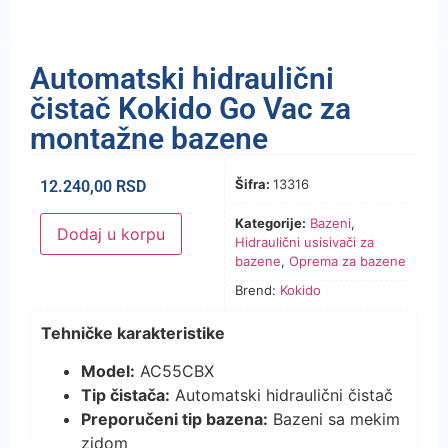
Automatski hidraulični
čistač Kokido Go Vac za
montažne bazene
Šifra:
13316
12.240,00
RSD
Kategorije:
Bazeni
,
Dodaj u korpu
Hidraulični usisivači za
bazene
,
Oprema za bazene
Brend:
Kokido
Tehničke karakteristike
Model:
AC55CBX
Tip čistača:
Automatski hidraulični čistač
Preporučeni tip bazena:
Bazeni sa mekim
zidom