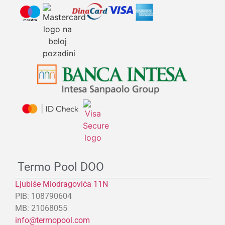
Termo Pool DOO
Ljubiše Miodragovića 11N
PIB: 108790604
MB: 21068055
info@termopool.com