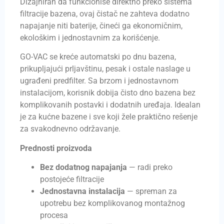
Dizajniran da funkcioniše direktno preko sistema
filtracije bazena, ovaj čistač ne zahteva dodatno
napajanje niti baterije, čineći ga ekonomičnim,
ekološkim i jednostavnim za korišćenje.
GO-VAC se kreće automatski po dnu bazena,
prikupljajući prljavštinu, pesak i ostale naslage u
ugrađeni predfilter. Sa brzom i jednostavnom
instalacijom, korisnik dobija čisto dno bazena bez
komplikovanih postavki i dodatnih uređaja. Idealan
je za kućne bazene i sve koji žele praktično rešenje
za svakodnevno održavanje.
Prednosti proizvoda
Bez dodatnog napajanja
— radi preko
postojeće filtracije
Jednostavna instalacija
— spreman za
upotrebu bez komplikovanog montažnog
procesa