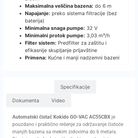
Maksimalna veličina bazena:
do 6 m
Napajanje:
preko sistema filtracije (bez
baterija)
Minimalna snaga pumpe:
32 V
Minimalni protok pumpe:
3,03 m³/h
Filter sistem:
Predfilter za zaštitu i
efikasnije skupljanje prljavštine
Primena:
Kućne i manji nadzemni bazeni
Opis proizvoda
Specifikacije
Dokumenta
Video
Automatski čistač Kokido GO-VAC AC55CBX
je
pouzdano i praktično rešenje za održavanje čistoće
manjih bazena sa mekim zidovima do 6 metara.