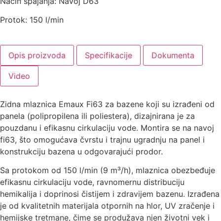
Način spajanja: Navoj D63
Protok: 150 l/min
Opis proizvoda
Specifikacije
Dokumenta
Video
Zidna mlaznica Emaux Fi63 za bazene koji su izrađeni od
panela (polipropilena ili poliestera), dizajnirana je za
pouzdanu i efikasnu cirkulaciju vode. Montira se na navoj
fi63, što omogućava čvrstu i trajnu ugradnju na panel i
konstrukciju bazena u odgovarajući prodor.
Sa protokom od 150 l/min (9 m³/h), mlaznica obezbeđuje
efikasnu cirkulaciju vode, ravnomernu distribuciju
hemikalija i doprinosi čistijem i zdravijem bazenu. Izrađena
je od kvalitetnih materijala otpornih na hlor, UV zračenje i
hemijske tretmane, čime se produžava njen životni vek i