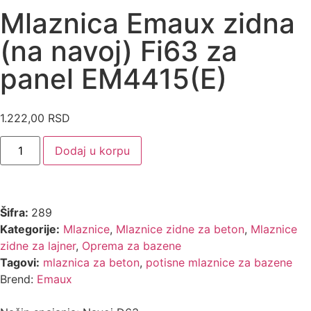
Mlaznica Emaux zidna
(na navoj) Fi63 za
panel EM4415(E)
1.222,00
RSD
Dodaj u korpu
Šifra:
289
Kategorije:
Mlaznice
,
Mlaznice zidne za beton
,
Mlaznice
zidne za lajner
,
Oprema za bazene
Tagovi:
mlaznica za beton
,
potisne mlaznice za bazene
Brend:
Emaux