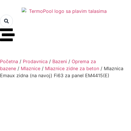
Početna
/
Prodavnica
/
Bazeni
/
Oprema za
bazene
/
Mlaznice
/
Mlaznice zidne za beton
/ Mlaznica
Emaux zidna (na navoj) Fi63 za panel EM4415(E)