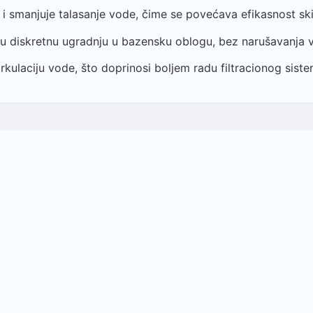
s i smanjuje talasanje vode, čime se povećava efikasnost sk
aju diskretnu ugradnju u bazensku oblogu, bez narušavanja 
ulaciju vode, što doprinosi boljem radu filtracionog sistema 