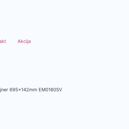
akt
Akcija
lajner 695x142mm EM0180SV