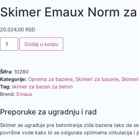
Skimer Emaux Norm z
20.024,00
RSD
Dodaj u korpu
Šifra:
10280
Kategorije:
Oprema za bazene
,
Skimeri za bazene
,
Skimeri
Tag:
skimer za bazen za beton
Brend:
Emaux
Preporuke za ugradnju i rad
Skimer se ugrađuje pre betoniranja zida bazena tako da s
površine vode kako bi se osigurala optimalna cirkulacija i 