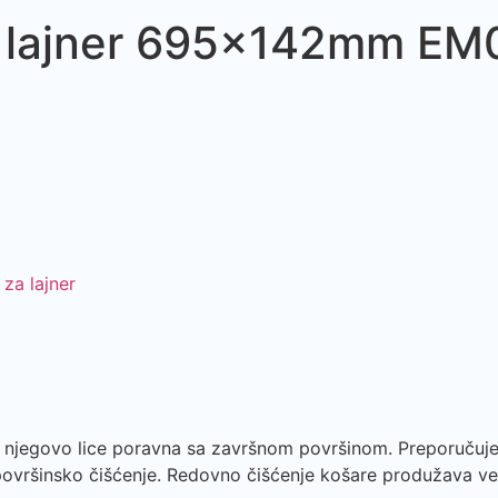
a lajner 695x142mm E
 za lajner
e njegovo lice poravna sa završnom površinom. Preporučuje
površinsko čišćenje. Redovno čišćenje košare produžava vek 