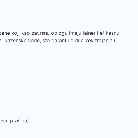
ene koji kao završnu oblogu imaju lajner i efikasnu
aj bazenske vode, što garantuje dug vek trajanja i
kti, prašina).