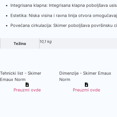
Integrisana klapna: Integrisana klapna poboljšava usi
Estetika: Niska visina i ravna linija otvora omogućav
Povećana cirkulacija: Skimer poboljšava površinsku cirk
10,1 kg
Težina
Tehnicki list - Skimer
Dimenzije - Skimer Emaux
Emaux Norm
Norm
Preuzmi ovde
Preuzmi ovde