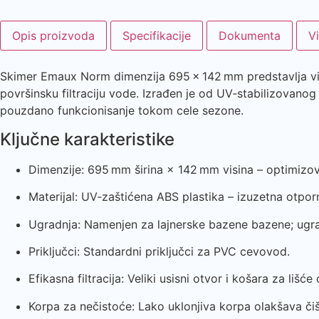
Opis proizvoda
Specifikacije
Dokumenta
V
Skimer Emaux Norm dimenzija 695 × 142 mm predstavlja viso
površinsku filtraciju vode. Izrađen je od UV‑stabilizovano
pouzdano funkcionisanje tokom cele sezone.
Ključne karakteristike
Dimenzije: 695 mm širina × 142 mm visina – optimizov
Materijal: UV‑zaštićena ABS plastika – izuzetna otpor
Ugradnja: Namenjen za lajnerske bazene bazene; ugra
Priključci: Standardni priključci za PVC cevovod.
Efikasna filtracija: Veliki usisni otvor i košara za liš
Korpa za nečistoće: Lako uklonjiva korpa olakšava čiš