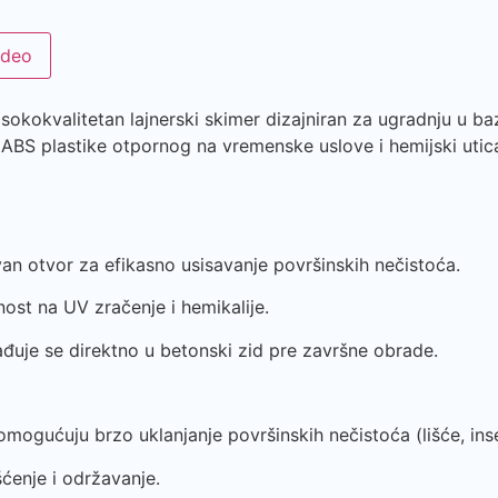
ideo
kokvalitetan lajnerski skimer dizajniran za ugradnju u baz
g ABS plastike otpornog na vremenske uslove i hemijski utic
an otvor za efikasno usisavanje površinskih nečistoća.
nost na UV zračenje i hemikalije.
đuje se direktno u betonski zid pre završne obrade.
će omogućuju brzo uklanjanje površinskih nečistoća (lišće, inse
ćenje i održavanje.