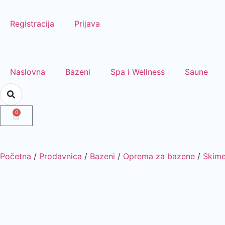
Registracija
Prijava
Naslovna
Bazeni
Spa i Wellness
Saune
0
Početna
/
Prodavnica
/
Bazeni
/
Oprema za bazene
/
Skime