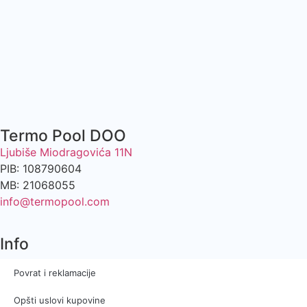
Termo Pool DOO
Ljubiše Miodragovića 11N
PIB: 108790604
MB: 21068055
info@termopool.com
Info
Povrat i reklamacije
Opšti uslovi kupovine