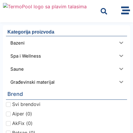
Kategorija proizvoda
Bazeni
Spa i Wellness
Saune
Građevinski materijal
Brend
Svi brendovi
Aiper
(
0
)
AkFix
(
0
)
Betsan
(
0
)