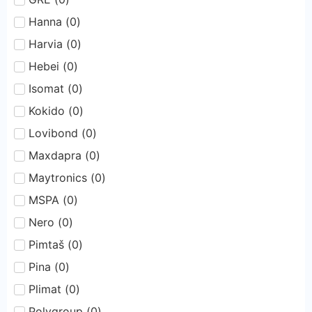
Hanna
(
0
)
Harvia
(
0
)
Hebei
(
0
)
Isomat
(
0
)
Kokido
(
0
)
Lovibond
(
0
)
Maxdapra
(
0
)
Maytronics
(
0
)
MSPA
(
0
)
Nero
(
0
)
Pimtaš
(
0
)
Pina
(
0
)
Plimat
(
0
)
Polygroup
(
0
)