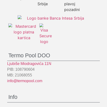
Termo Pool DOO
Ljubiše Miodragovića 11N
PIB: 108790604
MB: 21068055
info@termopool.com
Info