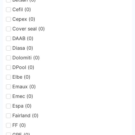
Cefil
(
0
)
Cepex
(
0
)
Cover seal
(
0
)
DAAB
(
0
)
Diasa
(
0
)
Dolomiti
(
0
)
DPool
(
0
)
Elbe
(
0
)
Emaux
(
0
)
Emec
(
0
)
Espa
(
0
)
Fairland
(
0
)
FF
(
0
)
GRE
(
0
)