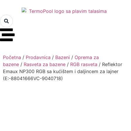
Početna
/
Prodavnica
/
Bazeni
/
Oprema za
bazene
/
Rasveta za bazene
/
RGB rasveta
/ Reflektor
Emaux NP300 RGB sa kućištem i daljincem za lajner
(E:-88041666VC-9040718)