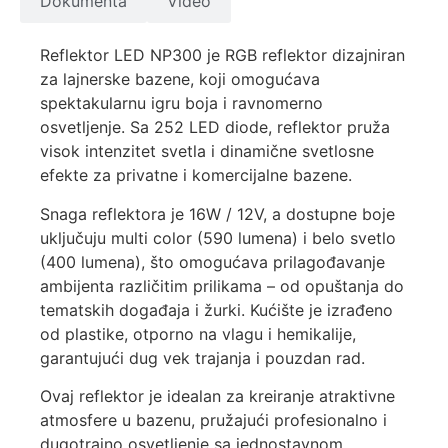
Dokumenta
Video
Reflektor LED NP300 je RGB reflektor dizajniran
za lajnerske bazene, koji omogućava
spektakularnu igru boja i ravnomerno
osvetljenje. Sa 252 LED diode, reflektor pruža
visok intenzitet svetla i dinamične svetlosne
efekte za privatne i komercijalne bazene.
Snaga reflektora je 16W / 12V, a dostupne boje
uključuju multi color (590 lumena) i belo svetlo
(400 lumena), što omogućava prilagođavanje
ambijenta različitim prilikama – od opuštanja do
tematskih događaja i žurki. Kućište je izrađeno
od plastike, otporno na vlagu i hemikalije,
garantujući dug vek trajanja i pouzdan rad.
Ovaj reflektor je idealan za kreiranje atraktivne
atmosfere u bazenu, pružajući profesionalno i
dugotrajno osvetljenje sa jednostavnom