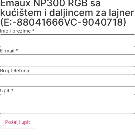
Emaux NP300 RGB sa
kućištem i daljincem za lajner
(E:-88041666VC-9040718)
Ime i prezime
*
E-mail
*
Broj telefona
Upit
*
Pošalji upit