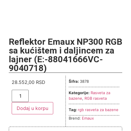
Reflektor Emaux NP300 RGB
sa kućištem i daljincem za
lajner (E:-88041666VC-
9040718)
Šifra:
3878
28.552,00
RSD
Kategorije:
Rasveta za
bazene
,
RGB rasveta
Dodaj u korpu
Tag:
rgb rasveta za bazene
Brend:
Emaux