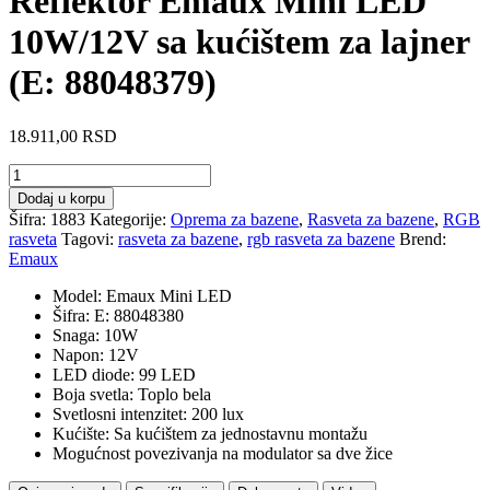
Reflektor Emaux Mini LED
10W/12V sa kućištem za lajner
(E: 88048379)
18.911,00
RSD
Reflektor
Emaux
Dodaj u korpu
Mini
Šifra:
1883
Kategorije:
Oprema za bazene
,
Rasveta za bazene
,
RGB
LED
rasveta
Tagovi:
rasveta za bazene
,
rgb rasveta za bazene
Brend:
10W/12V
Emaux
sa
kućištem
Model: Emaux Mini LED
za
Šifra: E: 88048380
lajner
Snaga: 10W
(E:
Napon: 12V
88048379)
LED diode: 99 LED
količina
Boja svetla: Toplo bela
Svetlosni intenzitet: 200 lux
Kućište: Sa kućištem za jednostavnu montažu
Mogućnost povezivanja na modulator sa dve žice