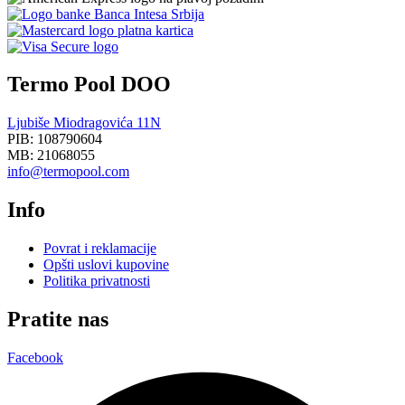
Termo Pool DOO
Ljubiše Miodragovića 11N
PIB: 108790604
MB: 21068055
info@termopool.com
Info
Povrat i reklamacije
Opšti uslovi kupovine
Politika privatnosti
Pratite nas
Facebook