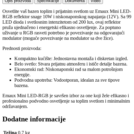
Opis proizvoda
Specifikacije
Dokumenta
Video
Osvetlite vaš bazen toplim i prijatnim svetlom uz Emaux Mini LED-
RGB reflektor snage 10W i niskonaponskog napajanja (12V). Sa 99
LED dioda i svetlosnim intenzitetom od 200 lux, ovaj reflektor
pruža ujednačeno i energetski efikasno osvetljenje. Za poptuno
uživanje u RGB rasveti potrebno je povezivanje na odgovarajući
modulator (moguće povezivanje na modulator sa dve žice).
Prednosti proizvoda:
Kompaktno kućište: Jednostavna montaža i diskretan izgled.
Belo svetlo: Stvara prijatnu atmosferu i ističe detalje bazena.
Ekonomski rad: Niskonaponski rad sa malom potrošnjom
energije.
Podvodna upotreba: Vodootporan, idealan za sve tipove
bazena.
Emaux Mini LED-RGB je savršen izbor za one koji žele efikasno i
profesionalno podvodno osvetljenje sa toplim svetlom i minimalnim
održavanjem.
Dodatne informacije
Težina
0,7 kg