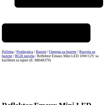
Početna
/
Prodavnica
/
Bazeni
/
Oprema za bazene
/
Rasveta za
bazene
/
RGB rasveta
/ Reflektor Emaux Mini LED 10W/12V sa
kućištem za lajner (E: 88048379)