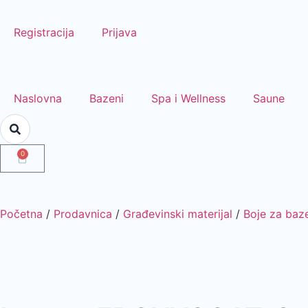
Registracija
Prijava
Naslovna
Bazeni
Spa i Wellness
Saune
0
Početna
/
Prodavnica
/
Građevinski materijal
/
Boje za baz