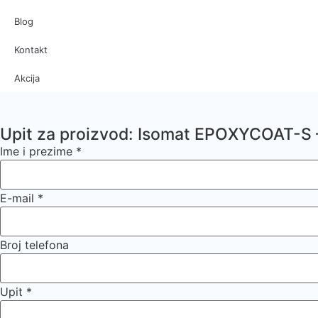
Blog
Kontakt
Akcija
Upit za proizvod: Isomat EPOXYCOAT-S 
Ime i prezime
*
E-mail
*
Broj telefona
Upit
*