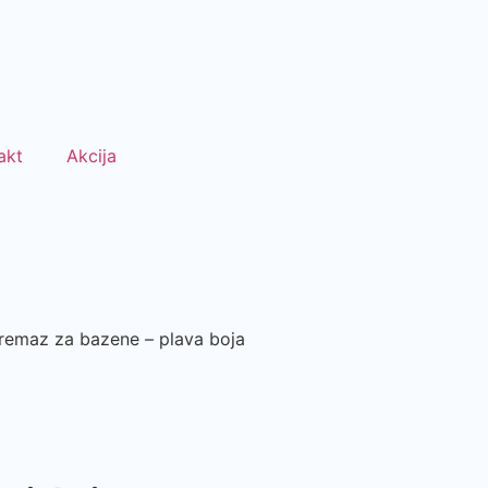
akt
Akcija
emaz za bazene – plava boja