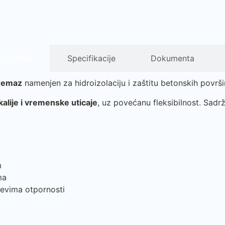
roizvoda
Specifikacije
Dokumenta
premaz
namenjen za hidroizolaciju i zaštitu betonskih povr
alije i vremenske uticaje
, uz povećanu fleksibilnost. Sadr
m
ma
tevima otpornosti