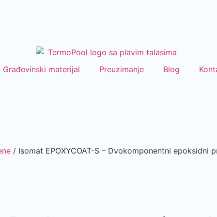
Građevinski materijal
Preuzimanje
Blog
Kont
ene
/ Isomat EPOXYCOAT-S – Dvokomponentni epoksidni pr