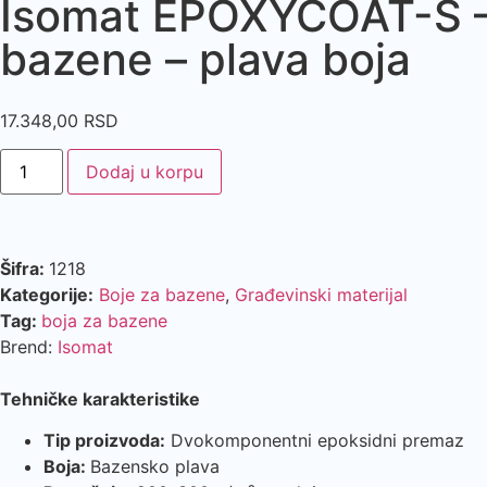
Isomat EPOXYCOAT-S –
bazene – plava boja
17.348,00
RSD
Dodaj u korpu
Šifra:
1218
Kategorije:
Boje za bazene
,
Građevinski materijal
Tag:
boja za bazene
Brend:
Isomat
Tehničke karakteristike
Tip proizvoda:
Dvokomponentni epoksidni premaz
Boja:
Bazensko plava