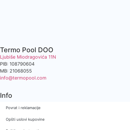
Termo Pool DOO
Ljubiše Miodragovića 11N
PIB: 108790604
MB: 21068055
info@termopool.com
Info
Povrat i reklamacije
Opšti uslovi kupovine