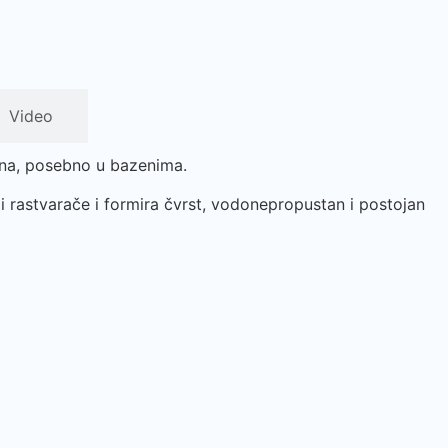
Video
šina, posebno u bazenima.
ži rastvarače i formira čvrst, vodonepropustan i postojan