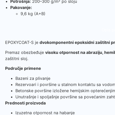
Potrošnja:
200–300 g/m² po sloju
Pakovanje:
9,6 kg (A+B)
Opis p
EPOXYCOAT-S je
dvokomponentni epoksidni zaštitni 
Premaz obezbeđuje
visoku otpornost na abraziju, hemik
zaštitni sloj.
Područje primene
Bazeni za plivanje
Rezervoari i površine u stalnom kontaktu sa vodo
Betonske površine izložene hemijskim opterećenji
Unutrašnje i spoljašnje površine sa povećanim zah
Prednosti proizvoda
Izuzetna otpornost na habanje