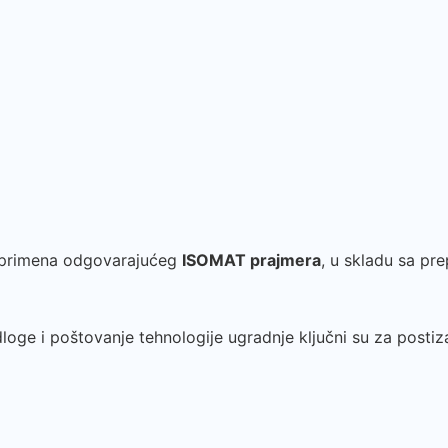
e primena odgovarajućeg
ISOMAT prajmera
, u skladu sa p
loge i poštovanje tehnologije ugradnje ključni su za posti