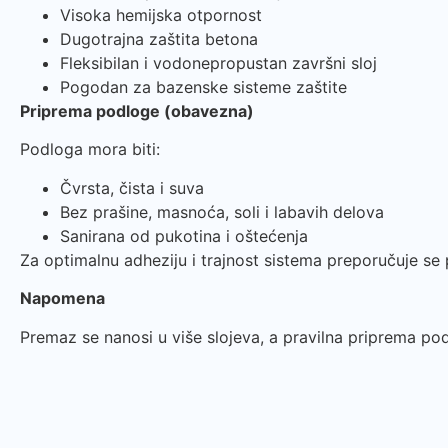
Visoka hemijska otpornost
Dugotrajna zaštita betona
Fleksibilan i vodonepropustan završni sloj
Pogodan za bazenske sisteme zaštite
Priprema podloge (obavezna)
Podloga mora biti:
Čvrsta, čista i suva
Bez prašine, masnoća, soli i labavih delova
Sanirana od pukotina i oštećenja
Za optimalnu adheziju i trajnost sistema preporučuje s
Napomena
Premaz se nanosi u više slojeva, a pravilna priprema pod