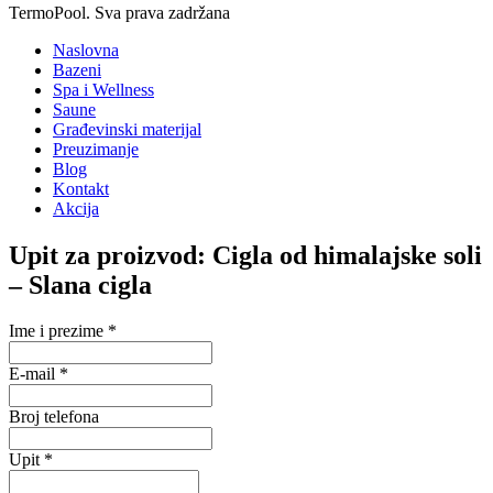
TermoPool. Sva prava zadržana
Naslovna
Bazeni
Spa i Wellness
Saune
Građevinski materijal
Preuzimanje
Blog
Kontakt
Akcija
Upit za proizvod: Cigla od himalajske soli
– Slana cigla
Ime i prezime
*
E-mail
*
Broj telefona
Upit
*