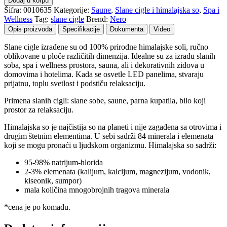
Dodaj u korpu
do
od
Šifra:
0010635
Kategorije:
Saune
,
Slane cigle i himalajska so
,
Spa i
430,00 RSD
himalajske
Wellness
Tag:
slane cigle
Brend:
Nero
soli
Opis proizvoda
Specifikacije
Dokumenta
Video
-
Slana
Slane cigle izrađene su od 100% prirodne himalajske soli, ručno
cigla
oblikovane u ploče različitih dimenzija. Idealne su za izradu slanih
količina
soba, spa i wellness prostora, sauna, ali i dekorativnih zidova u
domovima i hotelima. Kada se osvetle LED panelima, stvaraju
prijatnu, toplu svetlost i podstiču relaksaciju.
Primena slanih cigli: slane sobe, saune, parna kupatila, bilo koji
prostor za relaksaciju.
Himalajska so je najčistija so na planeti i nije zagađena sa otrovima i
drugim štetnim elementima. U sebi sadrži 84 minerala i elemenata
koji se mogu pronaći u ljudskom organizmu. Himalajska so sadrži:
95-98% natrijum-hlorida
2-3% elemenata (kalijum, kalcijum, magnezijum, vodonik,
kiseonik, sumpor)
mala količina mnogobrojnih tragova minerala
*cena je po komadu.