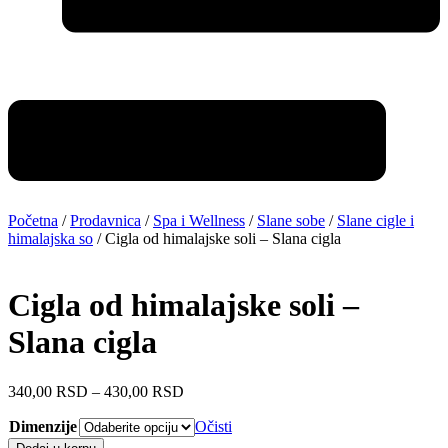
Početna
/
Prodavnica
/
Spa i Wellness
/
Slane sobe
/
Slane cigle i
himalajska so
/ Cigla od himalajske soli – Slana cigla
Cigla od himalajske soli –
Slana cigla
Raspon
340,00
RSD
–
430,00
RSD
cena:
Dimenzije
od
Očisti
340,00 RSD
Cigla