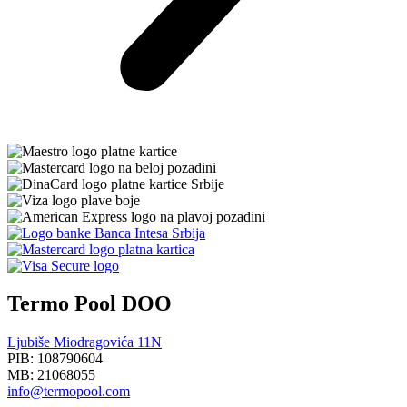
Termo Pool DOO
Ljubiše Miodragovića 11N
PIB: 108790604
MB: 21068055
info@termopool.com