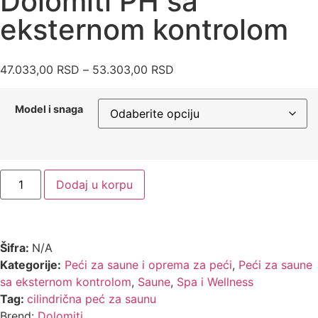
Dolomiti PH sa
eksternom kontrolom
47.033,00
RSD
–
53.303,00
RSD
Model i snaga
Dodaj u korpu
Šifra:
N/A
Kategorije:
Peći za saune i oprema za peći
,
Peći za saune
sa eksternom kontrolom
,
Saune
,
Spa i Wellness
Tag:
cilindrična peć za saunu
Brend:
Dolomiti