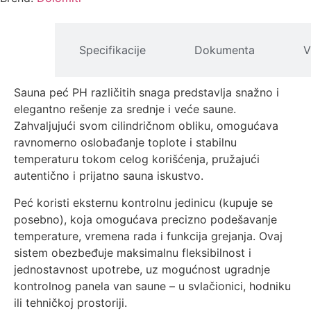
pis
Specifikacije
Dokumenta
V
izvoda
Sauna peć PH različitih snaga predstavlja snažno i
elegantno rešenje za srednje i veće saune.
Zahvaljujući svom cilindričnom obliku, omogućava
ravnomerno oslobađanje toplote i stabilnu
temperaturu tokom celog korišćenja, pružajući
autentično i prijatno sauna iskustvo.
Peć koristi eksternu kontrolnu jedinicu (kupuje se
posebno), koja omogućava precizno podešavanje
temperature, vremena rada i funkcija grejanja. Ovaj
sistem obezbeđuje maksimalnu fleksibilnost i
jednostavnost upotrebe, uz mogućnost ugradnje
kontrolnog panela van saune – u svlačionici, hodniku
ili tehničkoj prostoriji.