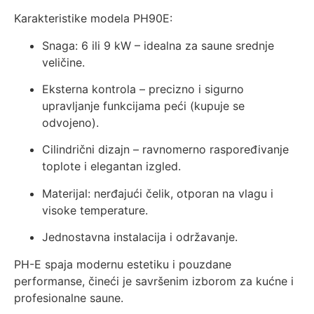
Karakteristike modela PH90E:
Snaga: 6 ili 9 kW – idealna za saune srednje
veličine.
Eksterna kontrola – precizno i sigurno
upravljanje funkcijama peći (kupuje se
odvojeno).
Cilindrični dizajn – ravnomerno raspoređivanje
toplote i elegantan izgled.
Materijal: nerđajući čelik, otporan na vlagu i
visoke temperature.
Jednostavna instalacija i održavanje.
PH-E spaja modernu estetiku i pouzdane
performanse, čineći je savršenim izborom za kućne i
profesionalne saune.