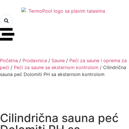
Početna
/
Prodavnica
/
Saune
/
Peći za saune i oprema za
peći
/
Peći za saune sa eksternom kontrolom
/ Cilindrična
sauna peć Dolomiti PH sa eksternom kontrolom
Cilindrična sauna peć