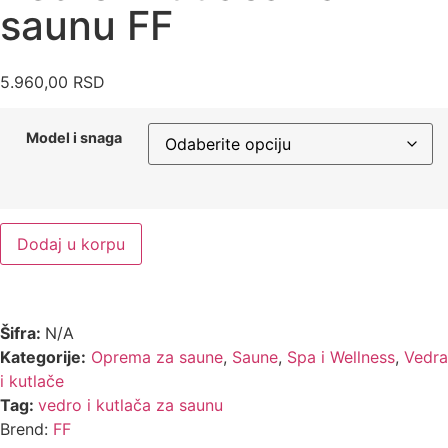
saunu FF
5.960,00
RSD
Model i snaga
Dodaj u korpu
Šifra:
N/A
Kategorije:
Oprema za saune
,
Saune
,
Spa i Wellness
,
Vedra
i kutlače
Tag:
vedro i kutlača za saunu
Brend:
FF