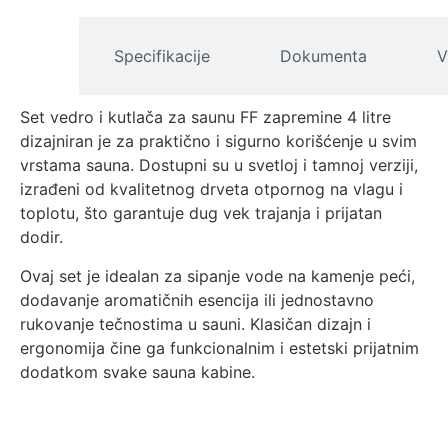
pis
Specifikacije
Dokumenta
V
izvoda
Set vedro i kutlača za saunu FF zapremine 4 litre
dizajniran je za praktično i sigurno korišćenje u svim
vrstama sauna. Dostupni su u svetloj i tamnoj verziji,
izrađeni od kvalitetnog drveta otpornog na vlagu i
toplotu, što garantuje dug vek trajanja i prijatan
dodir.
Ovaj set je idealan za sipanje vode na kamenje peći,
dodavanje aromatičnih esencija ili jednostavno
rukovanje tečnostima u sauni. Klasičan dizajn i
ergonomija čine ga funkcionalnim i estetski prijatnim
dodatkom svake sauna kabine.