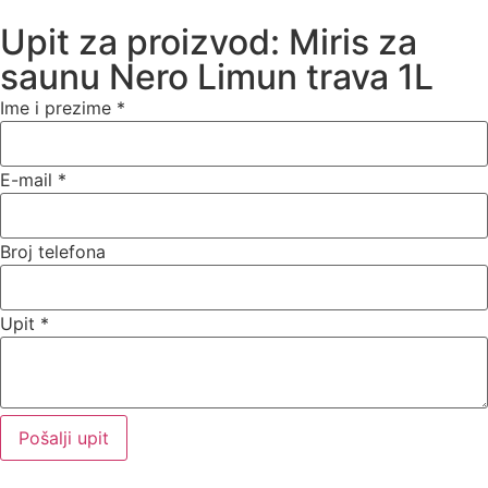
Upit za proizvod: Miris za
saunu Nero Limun trava 1L
Ime i prezime
*
E-mail
*
Broj telefona
Upit
*
Pošalji upit