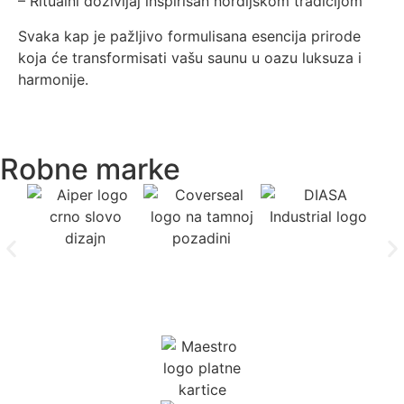
– Ritualni doživljaj inspirisan nordijskom tradicijom
Svaka kap je pažljivo formulisana esencija prirode
koja će transformisati vašu saunu u oazu luksuza i
harmonije.
Robne marke