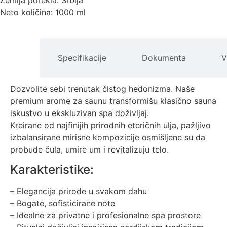
Zemlja porekla: Srbija
Neto količina: 1000 ml
pis
Specifikacije
Dokumenta
V
izvoda
Dozvolite sebi trenutak čistog hedonizma. Naše
premium arome za saunu transformišu klasično sauna
iskustvo u ekskluzivan spa doživljaj.
Kreirane od najfinijih prirodnih eteričnih ulja, pažljivo
izbalansirane mirisne kompozicije osmišljene su da
probude čula, umire um i revitalizuju telo.
Karakteristike:
– Elegancija prirode u svakom dahu
– Bogate, sofisticirane note
– Idealne za privatne i profesionalne spa prostore