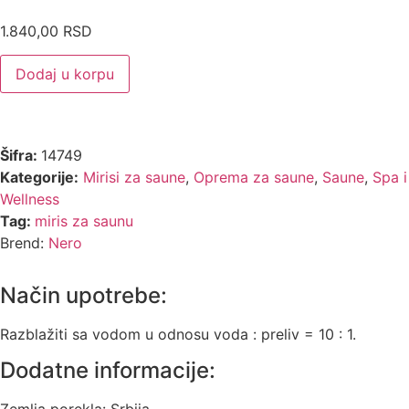
1.840,00
RSD
Dodaj u korpu
Šifra:
14749
Kategorije:
Mirisi za saune
,
Oprema za saune
,
Saune
,
Spa i
Wellness
Tag:
miris za saunu
Brend:
Nero
Način upotrebe:
Razblažiti sa vodom u odnosu voda : preliv = 10 : 1.
Dodatne informacije: