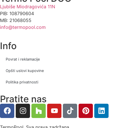
Ljubiše Miodragovića 11N
PIB: 108790604
MB: 21068055
info@termopool.com
Info
Povrat i reklamacije
Opšti uslovi kupovine
Politika privatnosti
Pratite nas
TermoPool. Sva prava zadržana