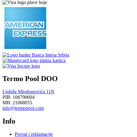
Termo Pool DOO
Ljubiše Miodragovića 11N
PIB: 108790604
MB: 21068055
info@termopool.com
Info
Povrat i reklamacije