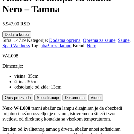
Nero – Tamna
5.947,00
RSD
Abažur
Dodaj u korpu
za
Šifra:
14719
Kategorije:
Dodatna oprema
,
Oprema za saune
,
Saune
,
lampu
Spa i Wellness
Tag:
abažur za lampu
Brend:
Nero
za
saunu
W-L008
Nero
-
Dimenzije:
Tamna
visina: 35cm
količina
širina: 30cm
odstojanje od zida: 13cm
Opis proizvoda
Specifikacije
Dokumenta
Video
Nero W-L008
tamni abažur za lampu dizajniran je da obezbedi
prijatno i nežno osvetljenje u sauni, istovremeno štiteći izvor
svetlosti od direktnog kontakta sa visokom temperaturom.
Izrađen od kvalitetnog tamnog drveta, abažur unosi sofisticiran