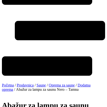
Početna
/
Prodavnica
/
Saune
/
Oprema za saune
/
Dodatna
oprema
/ Abažur za lampu za saunu Nero – Tamna
Abažur za lampu za saunu