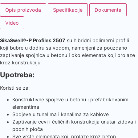
Opis proizvoda
Specifikacije
Dokumenta
Video
SikaSwell®-P Profiles 2507
su hibridni polimerni profili
koji bubre u dodiru sa vodom, namenjeni za pouzdano
zaptivanje spojnica u betonu i oko elemenata koji prolaze
kroz konstrukciju.
Upotreba:
Koristi se za:
Konstruktivne spojeve u betonu i prefabrikovanim
elementima
Spojeve u tunelima i kanalima za kablove
Zaptivanje cevi i čeličnih konstrukcija unutar zidova i
podnih ploča
Sve vrste elemenata koji prolaze kroz beton