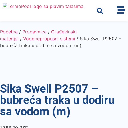
Početna
/
Prodavnica
/
Građevinski
materijal
/
Vodonepropusni sistemi
/ Sika Swell P2507 –
bubreća traka u dodiru sa vodom (m)
Sika Swell P2507 –
bubreća traka u dodiru
sa vodom (m)
1.763,00
RSD