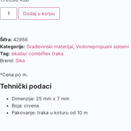
Dodaj u korpu
Šifra:
42956
Kategorije:
Građevinski materijal
,
Vodonepropusni sistemi
Tag:
sikadur combiflex traka
Brend:
Sika
*Cena po m.
Tehnički podaci
Dimenzije: 25 mm x 7 mm
Boja: crvena
Pakovanje: traka u koturu od 10 m