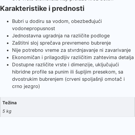
Karakteristike i prednosti
Bubri u dodiru sa vodom, obezbeđujući
vodonepropusnost
Jednostavna ugradnja na različite podloge
Zaštitni sloj sprečava prevremeno bubrenje
Nije potrebno vreme za stvrdnjavanje ni zavarivanje
Ekonomičan i prilagodljiv različitim zahtevima detalja
Dostupne različite vrste i dimenzije, uključujući
hibridne profile sa punim ili šupljim presekom, sa
dvostrukim bubrenjem (crveni spoljašnji omotač i
crno jezgro)
Težina
5 kg