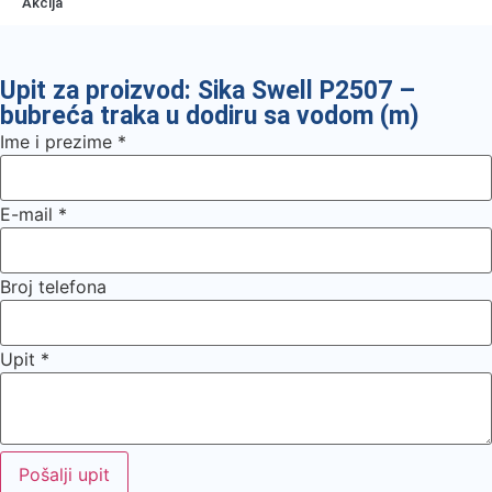
Akcija
Upit za proizvod: Sika Swell P2507 –
bubreća traka u dodiru sa vodom (m)
Ime i prezime
*
E-mail
*
Broj telefona
Upit
*
Pošalji upit