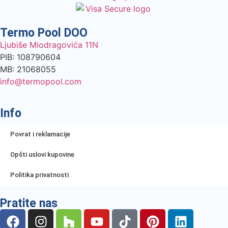
Termo Pool DOO
Ljubiše Miodragovića 11N
PIB: 108790604
MB: 21068055
info@termopool.com
Info
Povrat i reklamacije
Opšti uslovi kupovine
Politika privatnosti
Pratite nas