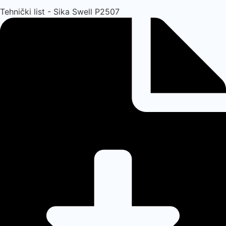
Tehnički list - Sika Swell P2507