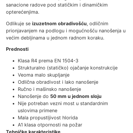
sanacione radove pod statičkim i dinamičkim
opterećenjima.
Odlikuje se
izuzetnom obradivošću
, odličnim
prionjavanjem na podlogu i mogućnošću nanošenja u
većim debljinama u jednom radnom koraku.
Prednosti
Klasa R4 prema EN 1504-3
Strukturalno (statičko) ojačanje konstrukcije
Veoma malo skupljanje
Odlična obradivost i lako nanošenje
Ručno i mašinsko nanošenje
Nanošenje do
50 mm u jednom sloju
Nije potreban vezni most u standardnim
uslovima primene
Mala propustljivost hlorida
A1 klasa otpornosti na požar
Tehničke karakteristike