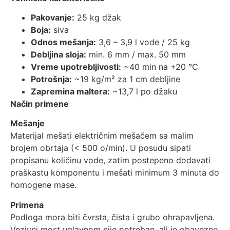
Pakovanje:
25 kg džak
Boja:
siva
Odnos mešanja:
3,6 – 3,9 l vode / 25 kg
Debljina sloja:
min. 6 mm / max. 50 mm
Vreme upotrebljivosti:
~40 min na +20 °C
Potrošnja:
~19 kg/m² za 1 cm debljine
Zapremina maltera:
~13,7 l po džaku
Način primene
Mešanje
Materijal mešati električnim mešačem sa malim
brojem obrtaja (< 500 o/min). U posudu sipati
propisanu količinu vode, zatim postepeno dodavati
praškastu komponentu i mešati minimum 3 minuta do
homogene mase.
Primena
Podloga mora biti čvrsta, čista i grubo ohrapavljena.
Vezivni most uglavnom nije potreban, ali je obavezno