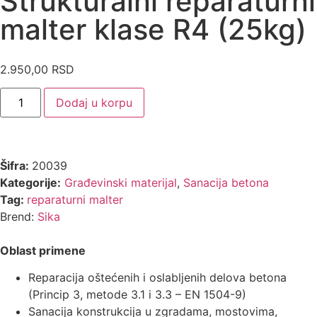
Strukturalni reparaturni
malter klase R4 (25kg)
2.950,00
RSD
Dodaj u korpu
Šifra:
20039
Kategorije:
Građevinski materijal
,
Sanacija betona
Tag:
reparaturni malter
Brend:
Sika
Oblast primene
Reparacija oštećenih i oslabljenih delova betona
(Princip 3, metode 3.1 i 3.3 – EN 1504-9)
Sanacija konstrukcija u zgradama, mostovima,