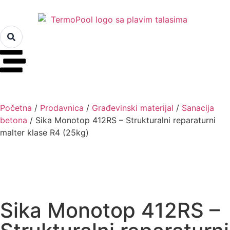
Početna
/
Prodavnica
/
Građevinski materijal
/
Sanacija
betona
/ Sika Monotop 412RS – Strukturalni reparaturni
malter klase R4 (25kg)
Sika Monotop 412RS –