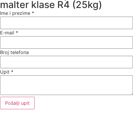
malter klase R4 (25kg)
Ime i prezime
*
E-mail
*
Broj telefona
Upit
*
Pošalji upit