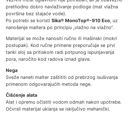
prethodno dobro navlaživanje podloge (mat vlažna
površina bez stajaće vode).
Po potrebi se koristi
Sika® MonoTop®-910 Eco
, uz
nanošenje maltera po principu „vlažno na vlažno“.
Materijal se može nanositi ručno ili mašinski (mokri
postupak). Kod ručne primene preporučuje se prvi
tanki sloj sa pritiskom radi potpunog ispunjavanja
pora, naročito kod radova iznad glave.
Nega
Sveže naneti malter zaštititi od prebrzog isušivanja
primenom odgovarajućih metoda nege.
Čišćenje alata
Alat i opremu očistiti vodom odmah nakon upotrebe.
Očvrsli materijal uklanja se isključivo mehanički.