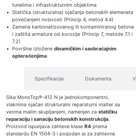
tunelima i infrastrukturnim objektima
Statička (strukturalna) ojačanja betonskih elemenata
povećanjem nosivosti (Princip 4, metod 4.4)
Zamena karbonatizovanog ili kontaminiranog betona
i zaštita armature od korozije (Princip 7, metode 7.1 i
7.2)
Površine izložene
dinamičkim i saobraćajnim
opterećenjima
pis
Specifikacije
Dokumenta
V
izvoda
Sika MonoTop®-412 N je jednokomponentni,
vlaknima ojačan strukturalni reparaturni malter sa
veoma malim skupljanjem, namenjen za
statičku
reparaciju i sanaciju betonskih konstrukcija
.
Proizvod ispunjava zahteve klase
R4
prema
standardu EN 1504-3 i pogodan je za zahtevne