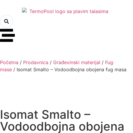
Početna
/
Prodavnica
/
Građevinski materijal
/
Fug
mase
/ Isomat Smalto – Vodoodbojna obojena fug masa
Isomat Smalto –
Vodoodbojna obojena