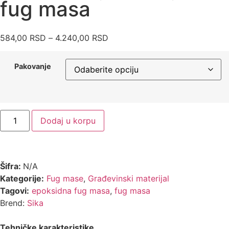
fug masa
584,00
RSD
–
4.240,00
RSD
Pakovanje
Dodaj u korpu
Šifra:
N/A
Kategorije:
Fug mase
,
Građevinski materijal
Tagovi:
epoksidna fug masa
,
fug masa
Brend:
Sika
Tehničke karakteristike