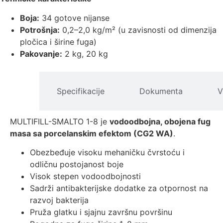
Boja:
34 gotove nijanse
Potrošnja:
0,2–2,0 kg/m² (u zavisnosti od dimenzija
pločica i širine fuga)
Pakovanje:
2 kg, 20 kg
pis
Specifikacije
Dokumenta
V
izvoda
MULTIFILL-SMALTO 1-8 je
vodoodbojna, obojena fug
masa sa porcelanskim efektom (CG2 WA)
.
Obezbeđuje visoku mehaničku čvrstoću i
odličnu postojanost boje
Visok stepen vodoodbojnosti
Sadrži antibakterijske dodatke za otpornost na
razvoj bakterija
Pruža glatku i sjajnu završnu površinu