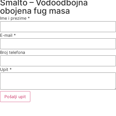
Smalto – Vodoodbojna
obojena fug masa
Ime i prezime
*
E-mail
*
Broj telefona
Upit
*
Pošalji upit