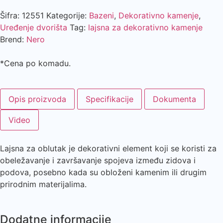
Šifra:
12551
Kategorije:
Bazeni
,
Dekorativno kamenje
,
Uređenje dvorišta
Tag:
lajsna za dekorativno kamenje
Brend:
Nero
*Cena po komadu.
Opis proizvoda
Specifikacije
Dokumenta
Video
Lajsna za oblutak je dekorativni element koji se koristi za
obeležavanje i završavanje spojeva između zidova i
podova, posebno kada su obloženi kamenim ili drugim
prirodnim materijalima.
Dodatne informacije