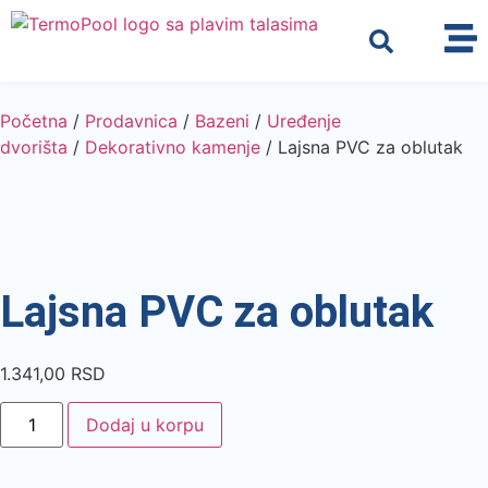
Početna
/
Prodavnica
/
Bazeni
/
Uređenje
dvorišta
/
Dekorativno kamenje
/ Lajsna PVC za oblutak
Lajsna PVC za oblutak
1.341,00
RSD
Dodaj u korpu