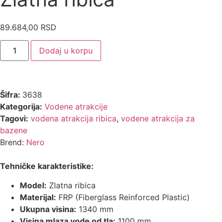
89.684,00
RSD
Dodaj u korpu
Šifra:
3638
Kategorija:
Vodene atrakcije
Tagovi:
vodena atrakcija ribica
,
vodene atrakcija za
bazene
Brend:
Nero
Tehničke karakteristike:
Model:
Zlatna ribica
Materijal:
FRP (Fiberglass Reinforced Plastic)
Ukupna visina:
1340 mm
Visina mlaza vode od tla:
1100 mm