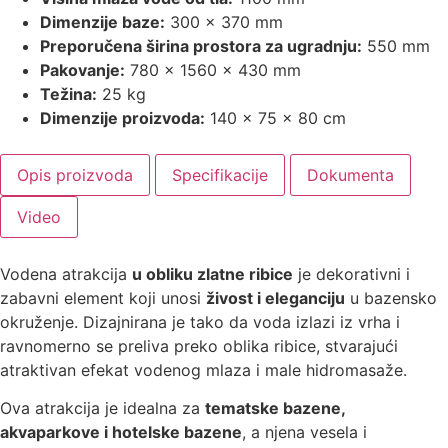
Dimenzije baze:
300 × 370 mm
Preporučena širina prostora za ugradnju:
550 mm
Pakovanje:
780 × 1560 × 430 mm
Težina:
25 kg
Dimenzije proizvoda:
140 × 75 × 80 cm
Opis proizvoda
Specifikacije
Dokumenta
Video
Vodena atrakcija
u obliku zlatne ribice
je dekorativni i
zabavni element koji unosi
živost i eleganciju
u bazensko
okruženje. Dizajnirana je tako da voda izlazi iz vrha i
ravnomerno se preliva preko oblika ribice, stvarajući
atraktivan efekat vodenog mlaza i male hidromasaže.
Ova atrakcija je idealna za
tematske bazene,
akvaparkove i hotelske bazene
, a njena vesela i