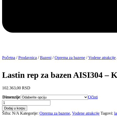
Početna
/
Prodavnica
/
Bazeni
/
Oprema za bazene
/
Vodene atrakcije
Lastin rep za bazen AISI304 – 
102.363,00
RSD
Dimenzije
Očisti
Lastin
rep
Dodaj u korpu
za
Šifra:
N/A
Kategorije:
Oprema za bazene
,
Vodene atrakcije
Tagovi:
l
bazen