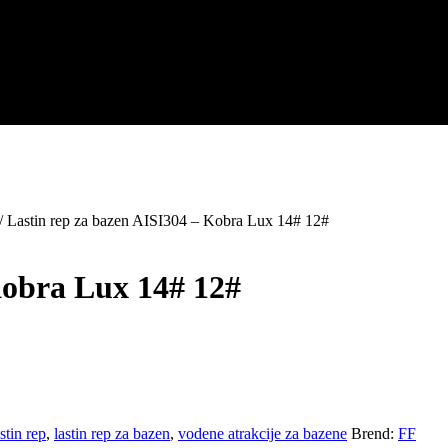
/ Lastin rep za bazen AISI304 – Kobra Lux 14# 12#
Kobra Lux 14# 12#
astin rep
,
lastin rep za bazen
,
vodene atrakcije za bazene
Brend:
FF