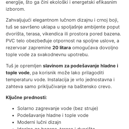
energije, što ga čini ekološki i energetski efikasnim
izborom.
Zahvaljujući elegantnom lučnom dizajnu i crnoj boji,
tuš se savršeno uklapa u spoljašnje ambijente poput
dvorišta, terasa, vikendica ili prostora pored bazena.
PVC telo obezbeđuje otpornost na spoljne uslove, a
rezervoar zapremine
20 litara
omogućava dovoljno
tople vode za svakodnevnu upotrebu.
Tuš je opremljen
slavinom za podešavanje hladne i
tople vode
, pa korisnik može lako prilagoditi
temperaturu vode. Instalacija je vrlo jednostavna i
zahteva samo priključivanje na baštensko crevo.
Ključne prednosti:
Solarno zagrevanje vode (bez struje)
Podešavanje hladne i tople vode
Moderni lučni dizajn