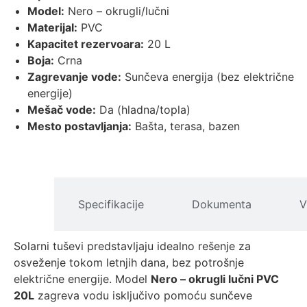
Model:
Nero – okrugli/lučni
Materijal:
PVC
Kapacitet rezervoara:
20 L
Boja:
Crna
Zagrevanje vode:
Sunčeva energija (bez električne
energije)
Mešač vode:
Da (hladna/topla)
Mesto postavljanja:
Bašta, terasa, bazen
pis
Specifikacije
Dokumenta
V
izvoda
Solarni tuševi predstavljaju idealno rešenje za
osveženje tokom letnjih dana, bez potrošnje
električne energije. Model
Nero – okrugli lučni PVC
20L
zagreva vodu isključivo pomoću sunčeve