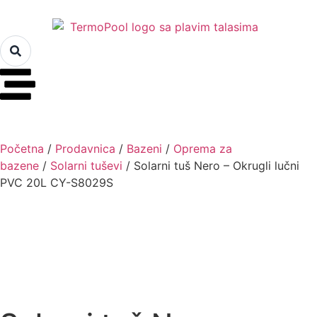
Početna
/
Prodavnica
/
Bazeni
/
Oprema za
bazene
/
Solarni tuševi
/ Solarni tuš Nero – Okrugli lučni
PVC 20L CY-S8029S