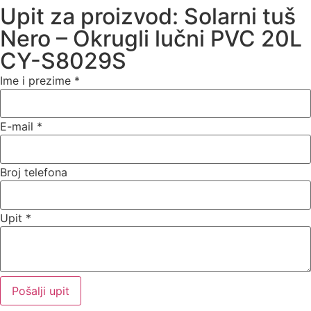
Upit za proizvod: Solarni tuš
Nero – Okrugli lučni PVC 20L
CY-S8029S
Ime i prezime
*
E-mail
*
Broj telefona
Upit
*
Pošalji upit