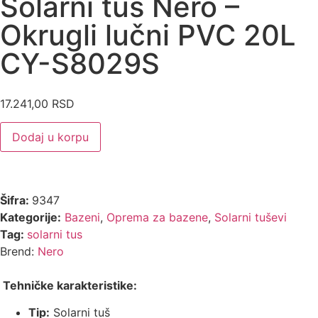
Solarni tuš Nero –
Okrugli lučni PVC 20L
CY-S8029S
17.241,00
RSD
Dodaj u korpu
Šifra:
9347
Kategorije:
Bazeni
,
Oprema za bazene
,
Solarni tuševi
Tag:
solarni tus
Brend:
Nero
Tehničke karakteristike:
Tip:
Solarni tuš