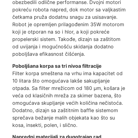
obezbedili odlične performanse. Dvojni motori
pokreću robota napred, dok motor sa valjkastim
četkama pruža dodatnu snagu za usisavanje.
Robot je opremljen prilagođenim 35W motorom
koji je otporan na so i hlor, a koji pokreće
propelerski sistem. Takođe, dizajn sa zaštitom
od uvijanja i mogućnošću skidanja dodatno
poboljšava efikasnost čišćenja.
Poboljšana korpa sa tri nivoa filtracije
Filter korpa smeštena na vrhu ima kapacitet od
10 litara što omogućava lakše sakupljanje
otpada. Sa filter mrežicom od 180 μm, košara je
veća od klasičnih mreža za skimer bazena, što
omogućava skupljanje većih količina nečistoća.
Dodatno, dizajn sa zaštitnim baffle sistemom
sprečava bežanje malih objekata kao što su
kosa, insekti, polen, i slično.
Napredni materijali za dugotrajan rad