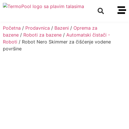
Početna
/
Prodavnica
/
Bazeni
/
Oprema za
bazene
/
Roboti za bazene
/
Automatski čistači -
Roboti
/ Robot Nero Skimmer za čišćenje vodene
površine