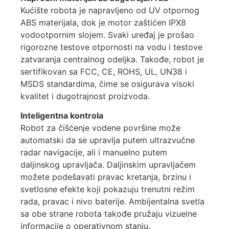
Kućište robota je napravljeno od UV otpornog
ABS materijala, dok je motor zaštićen IPX8
vodootpornim slojem. Svaki uređaj je prošao
rigorozne testove otpornosti na vodu i testove
zatvaranja centralnog odeljka. Takođe, robot je
sertifikovan sa FCC, CE, ROHS, UL, UN38 i
MSDS standardima, čime se osigurava visoki
kvalitet i dugotrajnost proizvoda.
Inteligentna kontrola
Robot za čišćenje vodene površine može
automatski da se upravlja putem ultrazvučne
radar navigacije, ali i manuelno putem
daljinskog upravljača. Daljinskim upravljačem
možete podešavati pravac kretanja, brzinu i
svetlosne efekte koji pokazuju trenutni režim
rada, pravac i nivo baterije. Ambijentalna svetla
sa obe strane robota takođe pružaju vizuelne
informacije o operativnom stanju.