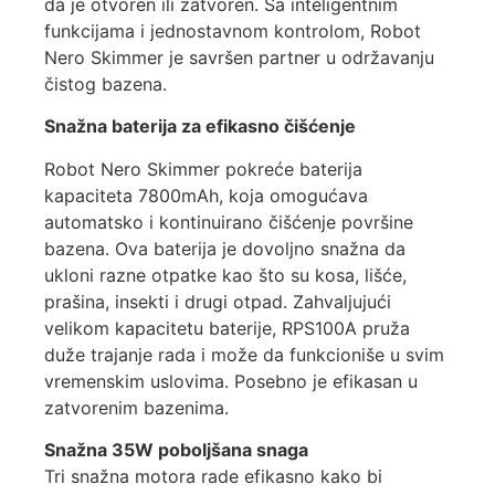
da je otvoren ili zatvoren. Sa inteligentnim
funkcijama i jednostavnom kontrolom, Robot
Nero Skimmer je savršen partner u održavanju
čistog bazena.
Snažna baterija za efikasno čišćenje
Robot Nero Skimmer pokreće baterija
kapaciteta 7800mAh, koja omogućava
automatsko i kontinuirano čišćenje površine
bazena. Ova baterija je dovoljno snažna da
ukloni razne otpatke kao što su kosa, lišće,
prašina, insekti i drugi otpad. Zahvaljujući
velikom kapacitetu baterije, RPS100A pruža
duže trajanje rada i može da funkcioniše u svim
vremenskim uslovima. Posebno je efikasan u
zatvorenim bazenima.
Snažna 35W poboljšana snaga
Tri snažna motora rade efikasno kako bi