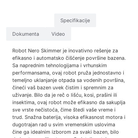
Opis proizvoda
Specifikacije
Dokumenta
Video
Robot Nero Skimmer je inovativno rešenje za
efikasno i automatsko čišćenje površine bazena.
Sa naprednim tehnologijama i vrhunskim
performansama, ovaj robot pruža jednostavno i
temeljno uklanjanje otpada sa vodenih površina,
čineći vaš bazen uvek čistim i spremnim za
uživanje. Bilo da je reč o lišću, kosi, prašini ili
insektima, ovaj robot može efikasno da sakuplja
sve vrste nečistoća, čime štedi vaše vreme i
trud. Snažna baterija, visoka efikasnost motora i
dugotrajan rad u svim vremenskim uslovima
čine ga idealnim izborom za svaki bazen, bilo