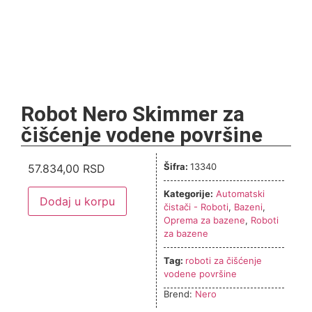
Robot Nero Skimmer za
čišćenje vodene površine
Šifra:
13340
57.834,00
RSD
Kategorije:
Automatski
Dodaj u korpu
čistači - Roboti
,
Bazeni
,
Oprema za bazene
,
Roboti
za bazene
Tag:
roboti za čišćenje
vodene površine
Brend:
Nero