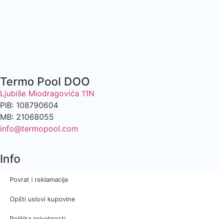
Termo Pool DOO
Ljubiše Miodragovića 11N
PIB: 108790604
MB: 21068055
info@termopool.com
Info
Povrat i reklamacije
Opšti uslovi kupovine
Politika privatnosti