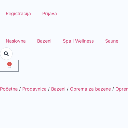
Registracija
Prijava
Naslovna
Bazeni
Spa i Wellness
Saune
0
Početna
/
Prodavnica
/
Bazeni
/
Oprema za bazene
/
Oprem