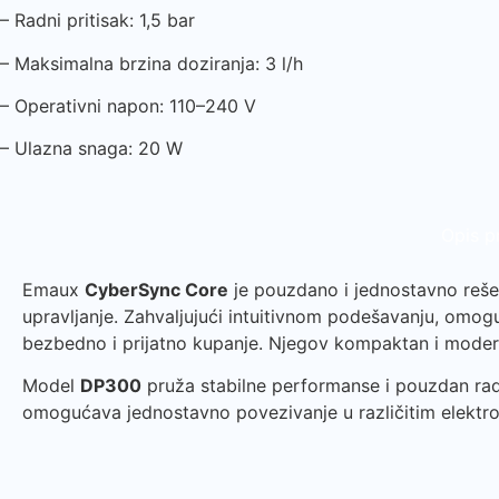
– Radni pritisak: 1,5 bar
– Maksimalna brzina doziranja: 3 l/h
– Operativni napon: 110–240 V
– Ulazna snaga: 20 W
Opis p
Emaux
CyberSync Core
je pouzdano i jednostavno rešen
upravljanje. Zahvaljujući intuitivnom podešavanju, omog
bezbedno i prijatno kupanje. Njegov kompaktan i moderan
Model
DP300
pruža stabilne performanse i pouzdan rad 
omogućava jednostavno povezivanje u različitim elektroi