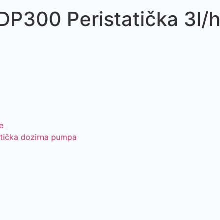
P300 Peristatička 3l/h
e
atička dozirna pumpa