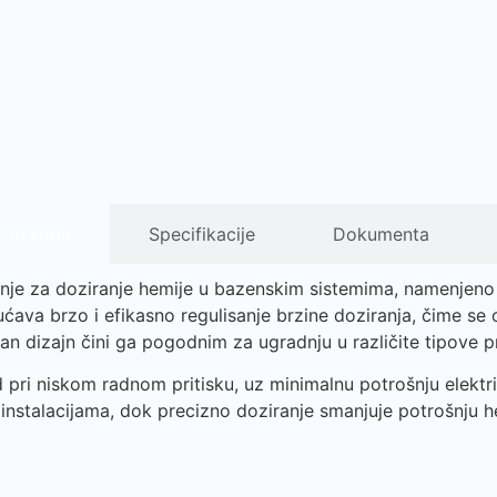
roizvoda
Specifikacije
Dokumenta
je za doziranje hemije u bazenskim sistemima, namenjeno k
ućava brzo i efikasno regulisanje brzine doziranja, čime se
 dizajn čini ga pogodnim za ugradnju u različite tipove p
pri niskom radnom pritisku, uz minimalnu potrošnju elektr
nstalacijama, dok precizno doziranje smanjuje potrošnju he