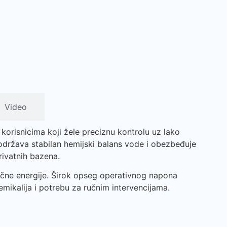
Video
orisnicima koji žele preciznu kontrolu uz lako
 održava stabilan hemijski balans vode i obezbeđuje
rivatnih bazena.
ične energije. Širok opseg operativnog napona
mikalija i potrebu za ručnim intervencijama.