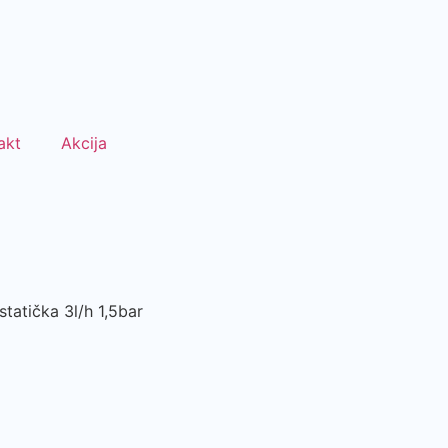
akt
Akcija
atička 3l/h 1,5bar