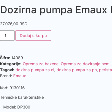
Dozirna pumpa Emaux D
27.076,00
RSD
Dodaj u korpu
Šifra:
14089
Kategorije:
Oprema za bazene
,
Oprema za doziranje hemij
Tagovi:
dozirna pumpa za cl
,
dozirna pumpa za ph
,
perist
Brend:
Emaux
Kod: 9130116
Tehničke karakteristike
– Model: DP300