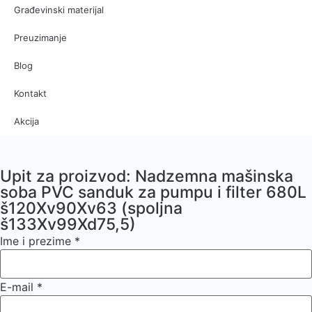
Građevinski materijal
Preuzimanje
Blog
Kontakt
Akcija
Upit za proizvod: Nadzemna mašinska
soba PVC sanduk za pumpu i filter 680L
š120Xv90Xv63 (spoljna
š133Xv99Xd75,5)
Ime i prezime
*
E-mail
*