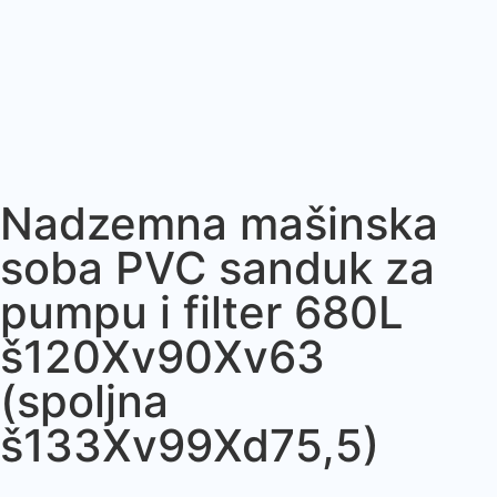
Nadzemna mašinska
soba PVC sanduk za
pumpu i filter 680L
š120Xv90Xv63
(spoljna
š133Xv99Xd75,5)