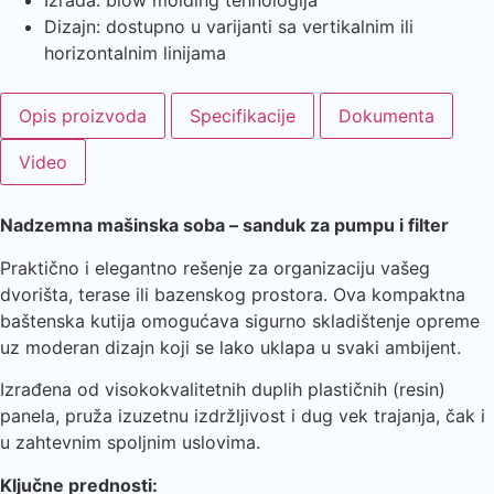
Izrada: blow molding tehnologija
Dizajn: dostupno u varijanti sa vertikalnim ili
horizontalnim linijama
Opis proizvoda
Specifikacije
Dokumenta
Video
Nadzemna mašinska soba – sanduk za pumpu i filter
Praktično i elegantno rešenje za organizaciju vašeg
dvorišta, terase ili bazenskog prostora. Ova kompaktna
baštenska kutija omogućava sigurno skladištenje opreme
uz moderan dizajn koji se lako uklapa u svaki ambijent.
Izrađena od visokokvalitetnih duplih plastičnih (resin)
panela, pruža izuzetnu izdržljivost i dug vek trajanja, čak i
u zahtevnim spoljnim uslovima.
Ključne prednosti: