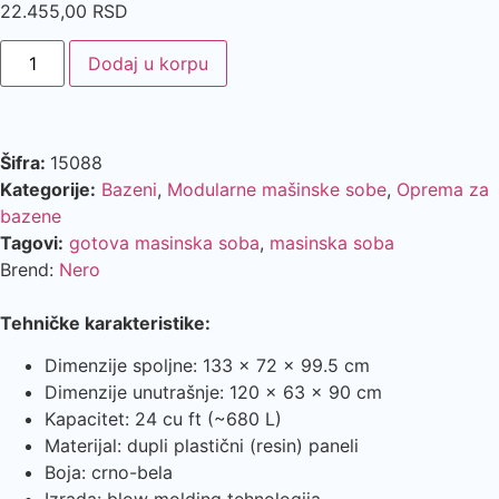
22.455,00
RSD
Dodaj u korpu
Šifra:
15088
Kategorije:
Bazeni
,
Modularne mašinske sobe
,
Oprema za
bazene
Tagovi:
gotova masinska soba
,
masinska soba
Brend:
Nero
Tehničke karakteristike:
Dimenzije spoljne: 133 × 72 × 99.5 cm
Dimenzije unutrašnje: 120 × 63 × 90 cm
Kapacitet: 24 cu ft (~680 L)
Materijal: dupli plastični (resin) paneli
Boja: crno-bela