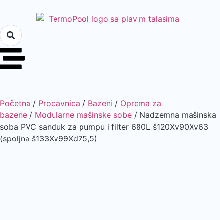
Početna
/
Prodavnica
/
Bazeni
/
Oprema za
bazene
/
Modularne mašinske sobe
/ Nadzemna mašinska
soba PVC sanduk za pumpu i filter 680L š120Xv90Xv63
(spoljna š133Xv99Xd75,5)