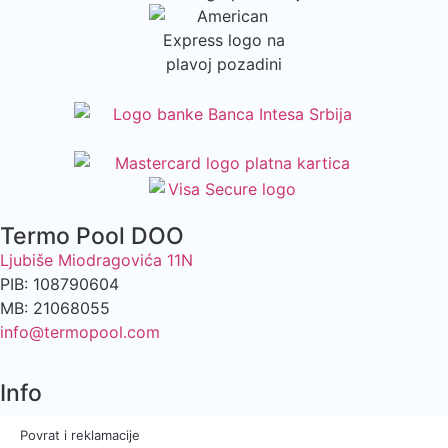
Termo Pool DOO
Ljubiše Miodragovića 11N
PIB: 108790604
MB: 21068055
info@termopool.com
Info
Povrat i reklamacije