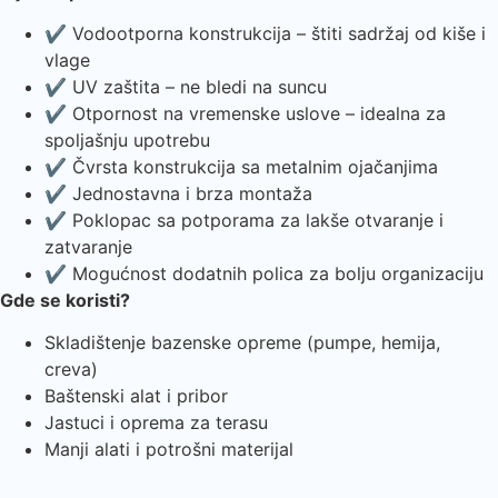
✔ Vodootporna konstrukcija – štiti sadržaj od kiše i
vlage
✔ UV zaštita – ne bledi na suncu
✔ Otpornost na vremenske uslove – idealna za
spoljašnju upotrebu
✔ Čvrsta konstrukcija sa metalnim ojačanjima
✔ Jednostavna i brza montaža
✔ Poklopac sa potporama za lakše otvaranje i
zatvaranje
✔ Mogućnost dodatnih polica za bolju organizaciju
Gde se koristi?
Skladištenje bazenske opreme (pumpe, hemija,
creva)
Baštenski alat i pribor
Jastuci i oprema za terasu
Manji alati i potrošni materijal