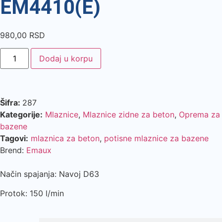
EM4410(E)
980,00
RSD
Dodaj u korpu
Šifra:
287
Kategorije:
Mlaznice
,
Mlaznice zidne za beton
,
Oprema za
bazene
Tagovi:
mlaznica za beton
,
potisne mlaznice za bazene
Brend:
Emaux
Način spajanja: Navoj D63
Protok: 150 l/min