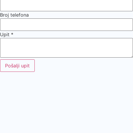
Broj telefona
Upit
*
Pošalji upit