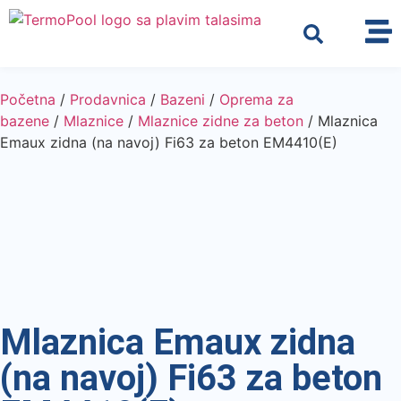
Početna
/
Prodavnica
/
Bazeni
/
Oprema za
bazene
/
Mlaznice
/
Mlaznice zidne za beton
/ Mlaznica
Emaux zidna (na navoj) Fi63 za beton EM4410(E)
Mlaznica Emaux zidna
(na navoj) Fi63 za beton