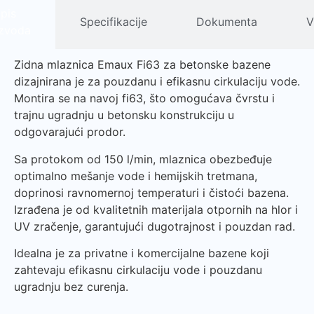
pis
Specifikacije
Dokumenta
V
izvoda
Zidna mlaznica Emaux Fi63 za betonske bazene
dizajnirana je za pouzdanu i efikasnu cirkulaciju vode.
Montira se na navoj fi63, što omogućava čvrstu i
trajnu ugradnju u betonsku konstrukciju u
odgovarajući prodor.
Sa protokom od 150 l/min, mlaznica obezbeđuje
optimalno mešanje vode i hemijskih tretmana,
doprinosi ravnomernoj temperaturi i čistoći bazena.
Izrađena je od kvalitetnih materijala otpornih na hlor i
UV zračenje, garantujući dugotrajnost i pouzdan rad.
Idealna je za privatne i komercijalne bazene koji
zahtevaju efikasnu cirkulaciju vode i pouzdanu
ugradnju bez curenja.