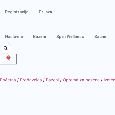
Registracija
Prijava
Naslovna
Bazeni
Spa i Wellness
Saune
0
Početna
/
Prodavnica
/
Bazeni
/
Oprema za bazene
/
Izmen