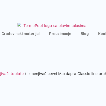
Građevinski materijal
Preuzimanje
Blog
Kon
jivači toplote
/ Izmenjivač cevni Maxdapra Classic line 