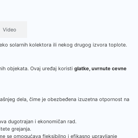
Video
o solarnih kolektora ili nekog drugog izvora toplote.
nih objekata. Ovaj uređaj koristi
glatke, uvrnute cevne
oljašnjeg dela, čime je obezbeđena izuzetna otpornost na
ava dugotrajan i ekonomičan rad.
tete grejanja.
ime se omogućava fleksibilno i efikasno upravljanje