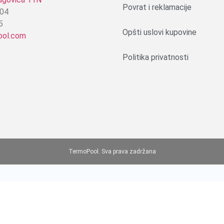
Povrat i reklamacije
604
5
Opšti uslovi kupovine
ool.com
Politika privatnosti
TermoPool. Sva prava zadržana