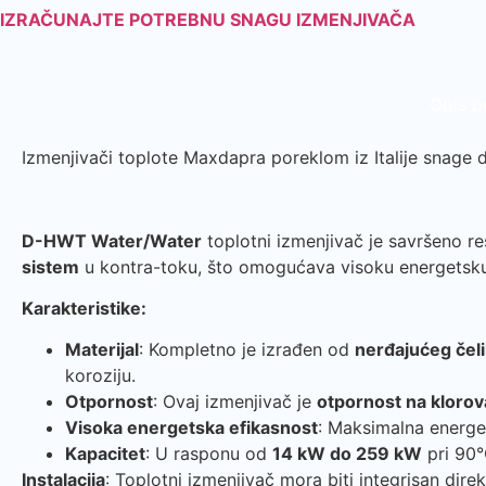
IZRAČUNAJTE POTREBNU SNAGU IZMENJIVAČA
Opis p
Izmenjivači toplote Maxdapra poreklom iz Italije snage
D-HWT Water/Water
toplotni izmenjivač je savršeno re
sistem
u kontra-toku, što omogućava visoku energetsku 
Karakteristike:
Materijal
: Kompletno je izrađen od
nerđajućeg čeli
koroziju.
Otpornost
: Ovaj izmenjivač je
otpornost na kloro
Visoka energetska efikasnost
: Maksimalna energe
Kapacitet
: U rasponu od
14 kW do 259 kW
pri 90°
Instalacija
: Toplotni izmenjivač mora biti integrisan di