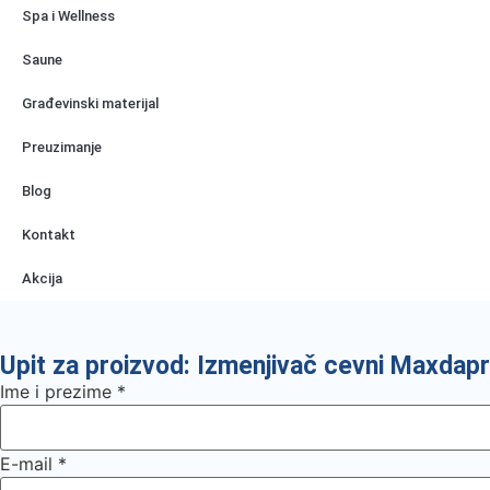
Spa i Wellness
Saune
Građevinski materijal
Preuzimanje
Blog
Kontakt
Akcija
Upit za proizvod: Izmenjivač cevni Maxda
Ime i prezime
*
E-mail
*