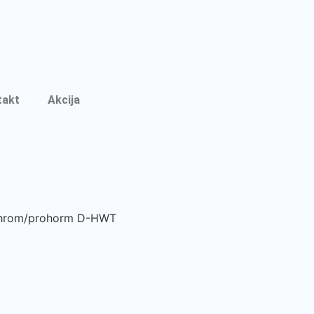
takt
Akcija
prohrom/prohorm D-HWT