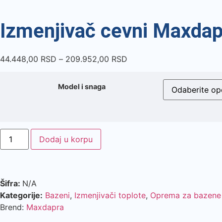
Izmenjivač cevni Maxdap
44.448,00
RSD
–
209.952,00
RSD
Model i snaga
Dodaj u korpu
Šifra:
N/A
Kategorije:
Bazeni
,
Izmenjivači toplote
,
Oprema za bazene
Brend:
Maxdapra