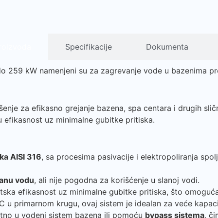
roizvoda
Specifikacije
Dokumenta
 do 259 kW namenjeni su za zagrevanje vode u bazenima prek
šenje za efikasno grejanje bazena, spa centara i drugih slič
efikasnost uz minimalne gubitke pritiska.
ka AISI 316
, sa procesima pasivacije i elektropoliranja sp
vanu vodu
, ali nije pogodna za korišćenje u slanoj vodi.
tska efikasnost uz minimalne gubitke pritiska, što omoguć
C u primarnom krugu, ovaj sistem je idealan za veće kapaci
rektno u vodeni sistem bazena ili pomoću
bypass sistema
, č