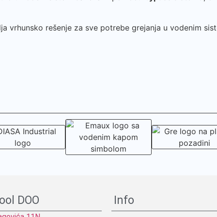
lja vrhunsko rešenje za sve potrebe grejanja u vodenim sis
ool DOO
Info
ragovića 11N