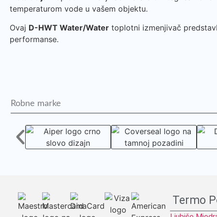
temperaturom vode u vašem objektu.
Ovaj
D-HWT Water/Water
toplotni izmenjivač predstav
performanse.
Robne marke
Termo P
Ljubiše Miod