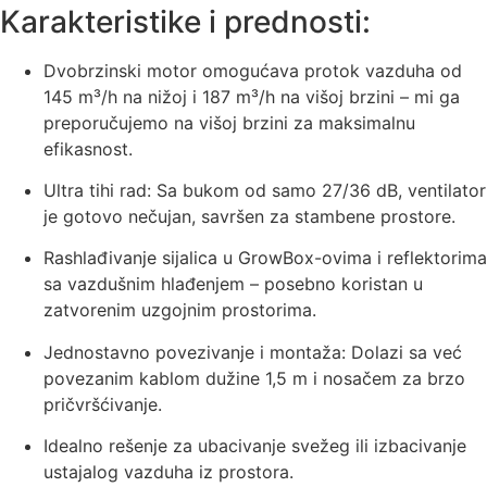
Karakteristike i prednosti:
Dvobrzinski motor omogućava protok vazduha od
145 m³/h na nižoj i 187 m³/h na višoj brzini – mi ga
preporučujemo na višoj brzini za maksimalnu
efikasnost.
Ultra tihi rad: Sa bukom od samo 27/36 dB, ventilator
je gotovo nečujan, savršen za stambene prostore.
Rashlađivanje sijalica u GrowBox-ovima i reflektorima
sa vazdušnim hlađenjem – posebno koristan u
zatvorenim uzgojnim prostorima.
Jednostavno povezivanje i montaža: Dolazi sa već
povezanim kablom dužine 1,5 m i nosačem za brzo
pričvršćivanje.
Idealno rešenje za ubacivanje svežeg ili izbacivanje
ustajalog vazduha iz prostora.