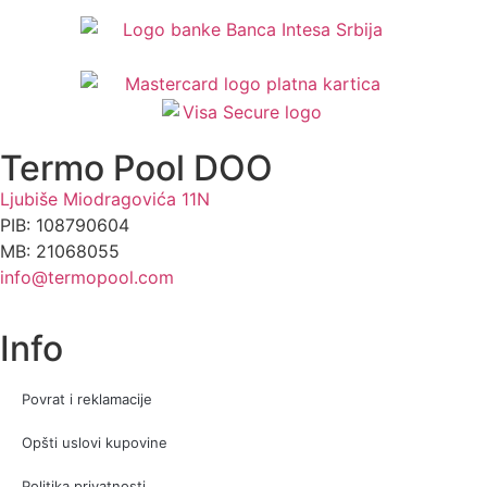
Termo Pool DOO
Ljubiše Miodragovića 11N
PIB: 108790604
MB: 21068055
info@termopool.com
Info
Povrat i reklamacije
Opšti uslovi kupovine
Politika privatnosti