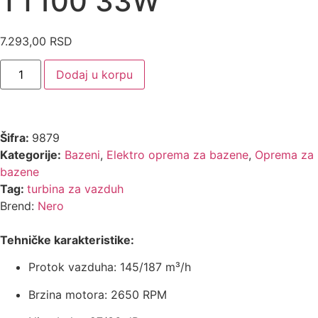
TT100 33W
7.293,00
RSD
Dodaj u korpu
Šifra:
9879
Kategorije:
Bazeni
,
Elektro oprema za bazene
,
Oprema za
bazene
Tag:
turbina za vazduh
Brend:
Nero
Tehničke karakteristike:
Protok vazduha: 145/187 m³/h
Brzina motora: 2650 RPM