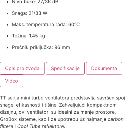
Nivo buke: 27/36 dB
Snaga: 21/33 W
Maks. temperatura rada: 60°C
Težina: 1.45 kg
Prečnik priključka: 96 mm
Opis proizvoda
Specifikacije
Dokumenta
Video
TT serija mini turbo ventilatora predstavlja savršen spoj
snage, efikasnosti i tišine. Zahvaljujući kompaktnom
dizajnu, ovi ventilatori su idealni za manje prostore,
GroBox sisteme, kao i za upotrebu uz najmanje
carbon
filtere
i
Cool Tube reflektore
.