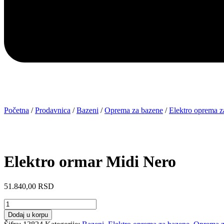
Početna
/
Prodavnica
/
Bazeni
/
Oprema za bazene
/
Elektro oprema z
Elektro ormar Midi Nero
51.840,00
RSD
Elektro
ormar
Dodaj u korpu
Midi