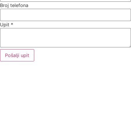
Broj telefona
Upit
*
Pošalji upit