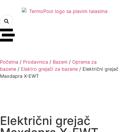
Početna
/
Prodavnica
/
Bazeni
/
Oprema za
bazene
/
Elektro grejači za bazene
/ Električni grejač
Maxdapra X-EWT
Električni grejač