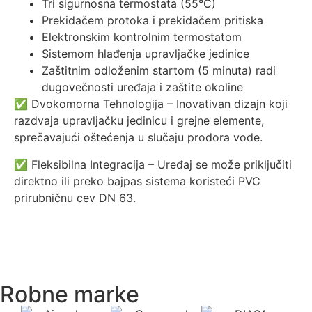
Tri sigurnosna termostata (55°C)
Prekidačem protoka i prekidačem pritiska
Elektronskim kontrolnim termostatom
Sistemom hlađenja upravljačke jedinice
Zaštitnim odloženim startom (5 minuta) radi
dugovečnosti uređaja i zaštite okoline
✅ Dvokomorna Tehnologija – Inovativan dizajn koji
razdvaja upravljačku jedinicu i grejne elemente,
sprečavajući oštećenja u slučaju prodora vode.
✅ Fleksibilna Integracija – Uređaj se može priključiti
direktno ili preko bajpas sistema koristeći PVC
prirubničnu cev DN 63.
Robne marke