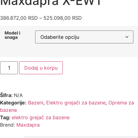
Maxdapra X-EWT
386.872,00
RSD
–
525.098,00
RSD
Model i
snaga
Dodaj u korpu
Šifra:
N/A
Kategorije:
Bazeni
,
Elektro grejači za bazene
,
Oprema za
bazene
Tag:
elektro grejač za bazene
Brend:
Maxdapra