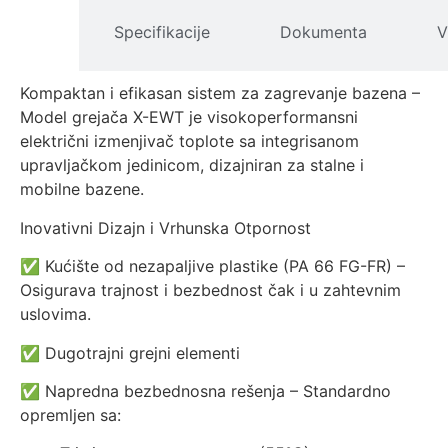
pis
Specifikacije
Dokumenta
V
izvoda
Kompaktan i efikasan sistem za zagrevanje bazena –
Model grejača X-EWT je visokoperformansni
električni izmenjivač toplote sa integrisanom
upravljačkom jedinicom, dizajniran za stalne i
mobilne bazene.
Inovativni Dizajn i Vrhunska Otpornost
✅ Kućište od nezapaljive plastike (PA 66 FG-FR) –
Osigurava trajnost i bezbednost čak i u zahtevnim
uslovima.
✅ Dugotrajni grejni elementi
✅ Napredna bezbednosna rešenja – Standardno
opremljen sa: