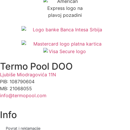
Termo Pool DOO
Ljubiše Miodragovića 11N
PIB: 108790604
MB: 21068055
info@termopool.com
Info
Povrat i reklamacije