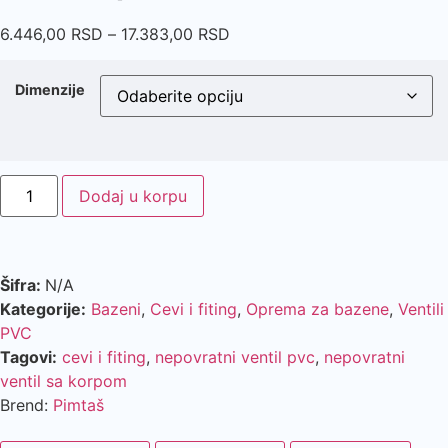
6.446,00
RSD
–
17.383,00
RSD
Dimenzije
Dodaj u korpu
Šifra:
N/A
Kategorije:
Bazeni
,
Cevi i fiting
,
Oprema za bazene
,
Ventili
PVC
Tagovi:
cevi i fiting
,
nepovratni ventil pvc
,
nepovratni
ventil sa korpom
Brend:
Pimtaš