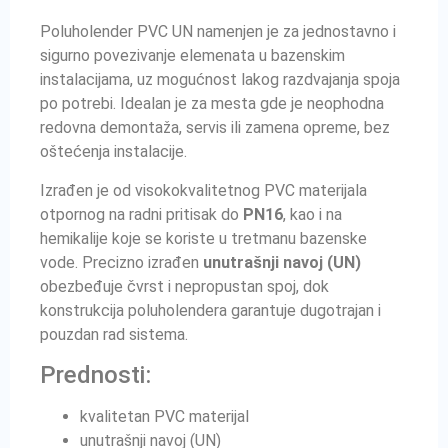
Poluholender PVC UN namenjen je za jednostavno i
sigurno povezivanje elemenata u bazenskim
instalacijama, uz mogućnost lakog razdvajanja spoja
po potrebi. Idealan je za mesta gde je neophodna
redovna demontaža, servis ili zamena opreme, bez
oštećenja instalacije.
Izrađen je od visokokvalitetnog PVC materijala
otpornog na radni pritisak do
PN16
, kao i na
hemikalije koje se koriste u tretmanu bazenske
vode. Precizno izrađen
unutrašnji navoj (UN)
obezbeđuje čvrst i nepropustan spoj, dok
konstrukcija poluholendera garantuje dugotrajan i
pouzdan rad sistema.
Prednosti:
kvalitetan PVC materijal
unutrašnji navoj (UN)