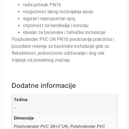
radni pritisak PN16
mogućnost lakog razdvajanja spoja
siguran i nepropustan spoj
otpornost na hemikalije i koroziju
idealan za bazenske i tehničke instalacije
Poluholender PVC UN PN16 predstavlja praktično i
pouzdano rešenje za bazenske instalacije gde su
fleksibilnost, jednostavno održavanje i dug vek
trajanja od posebnog značaja.
Dodatne informacije
Težina
-
Dimenzije
Poluholender PVC 38×2˝UN, Poluholender PVC