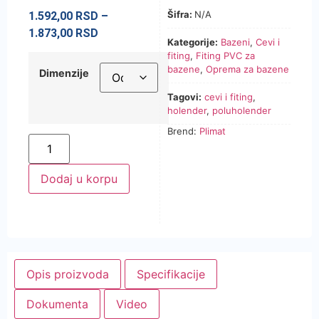
Šifra:
N/A
1.592,00
RSD
–
1.873,00
RSD
Kategorije:
Bazeni
,
Cevi i
fiting
,
Fiting PVC za
bazene
,
Oprema za bazene
Dimenzije
Tagovi:
cevi i fiting
,
holender
,
poluholender
Brend:
Plimat
Dodaj u korpu
Opis proizvoda
Specifikacije
Dokumenta
Video